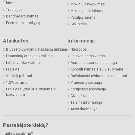
himnas
Mokinių pavėžėjimas
Tradicijos
Mokinių maitinimas
Bendradarbiavimas
Patalpų nuoma
Priėmimas į mokyklą
Biblioteka
Ataskaitos
Informacija
Biudžeto vykdymo ataskaitų rinkiniai
Nuorodos
Finansinių ataskaitų rinkiniai
Laisvos darbo vietos
Lėšos veiklai viešinti
Asmens duomenų apsauga
Projektai
Konsultavimasis su visuomene
Viešieji pirkimai
Dažniausiai užduodami klausimai
1,2% parama
Pranešėjų apsauga
Projektas „Įtrauktis: visiems ir
Korupcijos prevencija
kiekvienam“
Civilinė sauga
Teisinė informacija
Atviri duomenys
Pastebėjote klaidų?
Turite pasiūlymų?