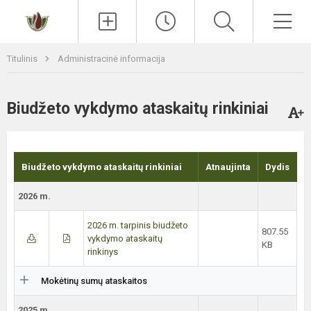
Paieška
Men
Titulinis
Administracinė informacija
Biudžeto vykdymo ataskaitų rinkiniai
Biudžeto vykdymo ataskaitų rinkiniai
Atnaujinta
Dydis
2026 m.
2026 m. tarpinis biudžeto
807.55
vykdymo ataskaitų
KB
rinkinys
Mokėtinų sumų ataskaitos
2025 m.