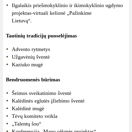
Ilgalaikis priešmokyklinio ir ikimokyklinio ugdymo
projektas-virtuali kelionė „Pažinkime
Lietuvą“.
Tautinių tradicijų puoselėjimas
Advento rytmetys
Užgavėnių šventė
Kaziuko mugė
Bendruomenės būrimas
Šeimos sveikatinimo šventė
Kalėdinės eglutės įžiebimo šventė
Kalėdinė mugė
Tėvų komiteto veikla
„Talentų šou“
Konferencija „Mano sėkmės projektas“