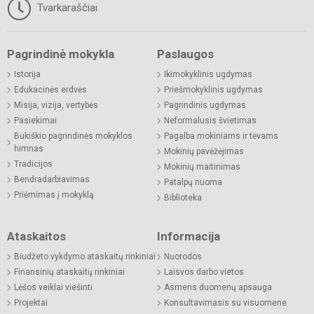
Tvarkaraščiai
Pagrindinė mokykla
Paslaugos
Istorija
Ikimokyklinis ugdymas
Edukacinės erdvės
Priešmokyklinis ugdymas
Misija, vizija, vertybės
Pagrindinis ugdymas
Pasiekimai
Neformalusis švietimas
Bukiškio pagrindinės mokyklos
Pagalba mokiniams ir tėvams
himnas
Mokinių pavėžėjimas
Tradicijos
Mokinių maitinimas
Bendradarbiavimas
Patalpų nuoma
Priėmimas į mokyklą
Biblioteka
Ataskaitos
Informacija
Biudžeto vykdymo ataskaitų rinkiniai
Nuorodos
Finansinių ataskaitų rinkiniai
Laisvos darbo vietos
Lėšos veiklai viešinti
Asmens duomenų apsauga
Projektai
Konsultavimasis su visuomene