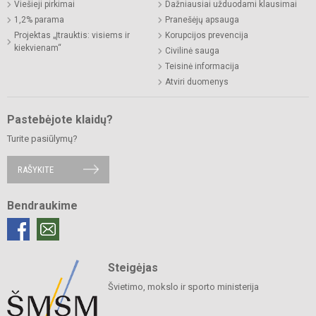
Viešieji pirkimai
Dažniausiai užduodami klausimai
1,2% parama
Pranešėjų apsauga
Projektas „Įtrauktis: visiems ir
Korupcijos prevencija
kiekvienam“
Civilinė sauga
Teisinė informacija
Atviri duomenys
Pastebėjote klaidų?
Turite pasiūlymų?
RAŠYKITE
Bendraukime
Steigėjas
Švietimo, mokslo ir sporto ministerija