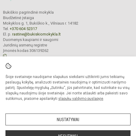
Bukiškio pagrindinė mokykla
Biudžetinė įstaiga
Mokyklos g. 1, Bukiškio k., Vilniaus r. 14182
Tel.
+370 604 52317
El. p.
rastine@bukiskiomokykla.lt
Duomenys kaupiami ir saugomi
Juridinių asmenų registre
Įmonės kodas 306139262
© 2023. Bukiškio pagrindinė mokykla. Visos teisės saugomos.
Šioje svetainėje naudojame slapukus siekdami užtikrinti jums teikiamų
Kopijuoti turinį be raštiško Bukiškio pagrindinės mokyklos administracijos
sutikimo griežtai draudžiama.
paslaugų kokybę, analizuoti svetainės naudojimą ir optimizuoti naršymo
patirtį. Spustelėję mygtuką „Sutinku“, jūs patvirtinate, kad sutinkate su visų
Prieinamumo paraiška
Slapukų valdymas
slapukų naudojimu šioje svetainėje. Jei norite atšaukti arba pakeisti savo
sutikimus, prašome apsilankyti
slapukų valdymo puslapyje
.
Sumanus būdas atnaujinti
mokyklos interneto
svetainę
NUSTATYMAI