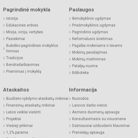
Pagrindinė mokykla
Paslaugos
Istorija
Ikimokyklinis ugdymas
Edukacinės erdvės
Priešmokyklinis ugdymas
Misija, vizija, vertybės
Pagrindinis ugdymas
Pasiekimai
Neformalusis švietimas
Bukiškio pagrindinės mokyklos
Pagalba mokiniams ir tėvams
himnas
Mokinių pavėžėjimas
Tradicijos
Mokinių maitinimas
Bendradarbiavimas
Patalpų nuoma
Priėmimas į mokyklą
Biblioteka
Ataskaitos
Informacija
Biudžeto vykdymo ataskaitų rinkiniai
Nuorodos
Finansinių ataskaitų rinkiniai
Laisvos darbo vietos
Lėšos veiklai viešinti
Asmens duomenų apsauga
Projektai
Konsultavimasis su visuomene
Viešieji pirkimai
Dažniausiai užduodami klausimai
1,2% parama
Pranešėjų apsauga