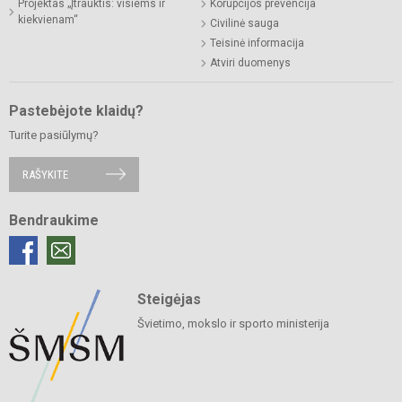
Projektas „Įtrauktis: visiems ir
Korupcijos prevencija
kiekvienam“
Civilinė sauga
Teisinė informacija
Atviri duomenys
Pastebėjote klaidų?
Turite pasiūlymų?
RAŠYKITE
Bendraukime
Steigėjas
Švietimo, mokslo ir sporto ministerija