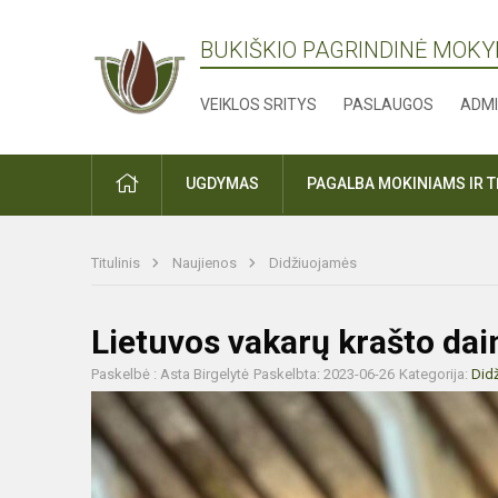
BUKIŠKIO PAGRINDINĖ MOK
VEIKLOS SRITYS
PASLAUGOS
ADMI
PRADŽIA
UGDYMAS
PAGALBA MOKINIAMS IR 
Titulinis
Naujienos
Didžiuojamės
Lietuvos vakarų krašto dai
Paskelbė : Asta Birgelytė
Paskelbta: 2023-06-26
Kategorija:
Did