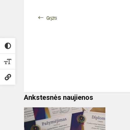
Grįžti
Ankstesnės naujienos
Olympis
2022.
Rudens