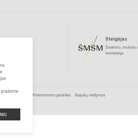
Steigėjas
raukime
Švietimo, mokslo i
ministerija
ums
ir
 jūs
s, prašome
Prieinamumo paraiška
Slapukų valdymas
cijos
INKU