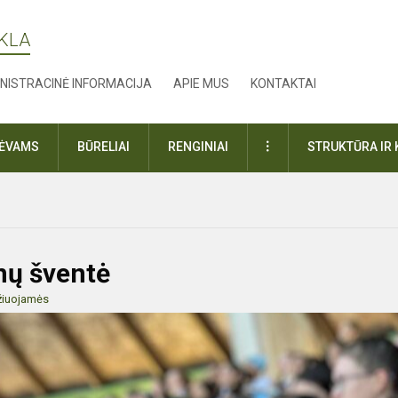
YKLA
NISTRACINĖ INFORMACIJA
APIE MUS
KONTAKTAI
DAUGIAU
TĖVAMS
BŪRELIAI
RENGINIAI
STRUKTŪRA IR 
nų šventė
žiuojamės