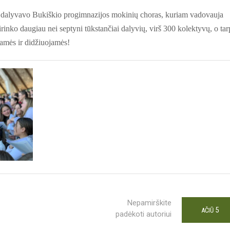
tą dalyvavo Bukiškio progimnazijos mokinių choras, kuriam vadovauja
irinko daugiau nei septyni tūkstančiai dalyvių, virš 300 kolektyvų, o tar
amės ir didžiuojamės
!
Nepamirškite
5
AČIŪ
padėkoti autoriui