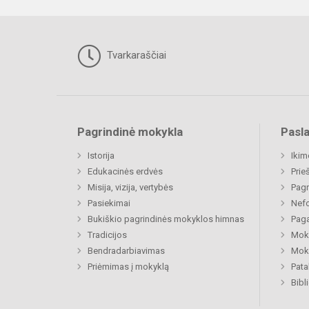
Tvarkaraščiai
Pagrindinė mokykla
Pasl
Istorija
Ikim
Edukacinės erdvės
Prie
Misija, vizija, vertybės
Pagr
Pasiekimai
Nefo
Bukiškio pagrindinės mokyklos himnas
Paga
Tradicijos
Moki
Bendradarbiavimas
Moki
Priėmimas į mokyklą
Pat
Bibl