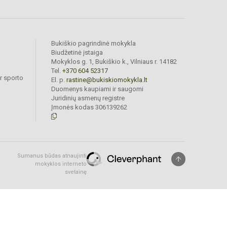
Bukiškio pagrindinė mokykla
Biudžetinė įstaiga
Mokyklos g. 1, Bukiškio k., Vilniaus r. 14182
Tel.
+370 604 52317
r sporto
El. p.
rastine@bukiskiomokykla.lt
Duomenys kaupiami ir saugomi
Juridinių asmenų registre
Įmonės kodas 306139262
Sumanus būdas atnaujinti
mokyklos interneto
svetainę