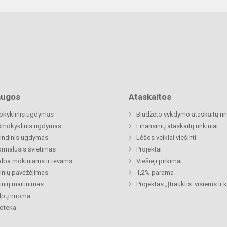
augos
Ataskaitos
okyklinis ugdymas
Biudžeto vykdymo ataskaitų rin
šmokyklinis ugdymas
Finansinių ataskaitų rinkiniai
indinis ugdymas
Lėšos veiklai viešinti
rmalusis švietimas
Projektai
lba mokiniams ir tėvams
Viešieji pirkimai
nių pavėžėjimas
1,2% parama
nių maitinimas
Projektas „Įtrauktis: visiems ir
alpų nuoma
ioteka