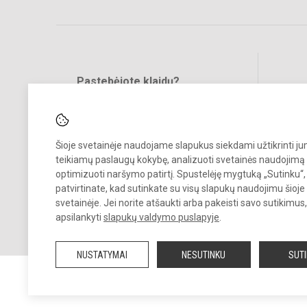
Pastebėjote klaidų?
Bend
Turite pasiūlymų?
RAŠYKITE
Šioje svetainėje naudojame slapukus siekdami užtikrinti j
teikiamų paslaugų kokybę, analizuoti svetainės naudojimą 
optimizuoti naršymo patirtį. Spustelėję mygtuką „Sutinku“,
patvirtinate, kad sutinkate su visų slapukų naudojimu šioje
svetainėje. Jei norite atšaukti arba pakeisti savo sutikimu
© 2023. Bukiškio pagrindinė mokykla. Visos teisės saugomos.
apsilankyti
slapukų valdymo puslapyje
.
Kopijuoti turinį be raštiško Bukiškio pagrindinės mokyklos administra
sutikimo griežtai draudžiama.
NUSTATYMAI
NESUTINKU
SUT