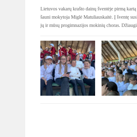
Lietuvos vakarų krašto dainų šventėje pirmą kar
šauni mokytoja Miglė Matuliauskaitė.
Į šventę sus
jų ir mūsų progimnazijos mokinių choras. Džiaugi