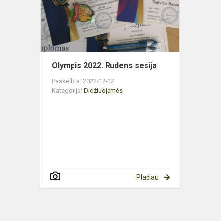
sesija
Olympis 2022. Rudens sesija
Paskelbta: 2022-12-12
Kategorija:
Didžiuojamės
Plačiau