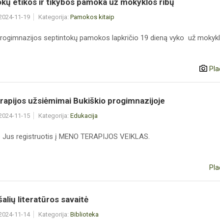
kų etikos ir tikybos pamoka už mokyklos ribų
 2024-11-19
Kategorija:
Pamokos kitaip
progimnazijos septintokų pamokos lapkričio 19 dieną vyko už mokyklo
Pla
apijos užsiėmimai Bukiškio progimnazijoje
 2024-11-15
Kategorija:
Edukacija
 Jus registruotis į MENO TERAPIJOS VEIKLAS.
Pla
šalių literatūros savaitė
 2024-11-14
Kategorija:
Biblioteka