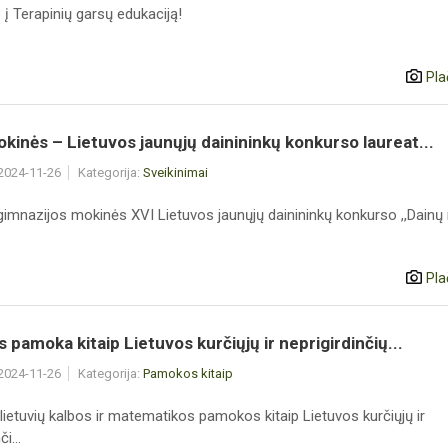
į Terapinių garsų edukaciją!
Pla
inės – Lietuvos jaunųjų dainininkų konkurso laureat...
 2024-11-26
Kategorija:
Sveikinimai
imnazijos mokinės XVI Lietuvos jaunųjų dainininkų konkurso ,,Dainų 
Pla
s pamoka kitaip Lietuvos kurčiųjų ir neprigirdinčių...
 2024-11-26
Kategorija:
Pamokos kitaip
lietuvių kalbos ir matematikos pamokos kitaip Lietuvos kurčiųjų ir
i...