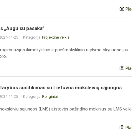
Pla
as „Augu su pasaka”
 2024-11-25
Kategorija:
Projektinė veikla
rogimnazijos ikimokyklinio ir priešmokyklinio ugdymo skyriuose jau
ro...
Pla
tarybos susitikimas su Lietuvos moksleivių sąjungos...
 2024-11-25
Kategorija:
Renginiai
moksleivių sąjungos (LMS) atstovės pažindino mokinius su LMS veikl
Pla