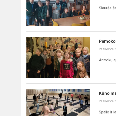
savaitė
Šiaurės ša
Pamokos
Pamokos
pinigų
Paskelbta:
muziejuje
Antrokų a
Kūno
Kūno ma
mankštos
Paskelbta:
užsiėmimai
Spalio ir