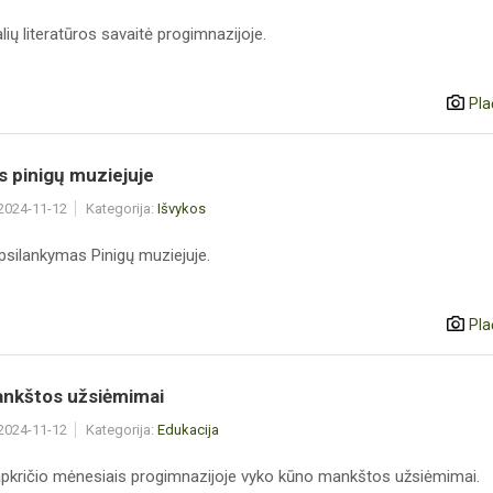
lių literatūros savaitė progimnazijoje.
Pla
 pinigų muziejuje
 2024-11-12
Kategorija:
Išvykos
psilankymas Pinigų muziejuje.
Pla
nkštos užsiėmimai
 2024-11-12
Kategorija:
Edukacija
 lapkričio mėnesiais progimnazijoje vyko kūno mankštos užsiėmimai.