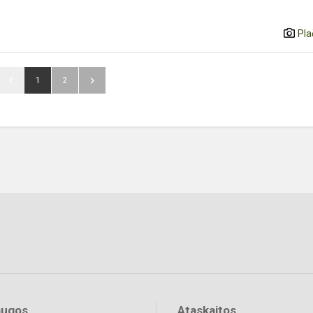
Pla
1
2
augos
Ataskaitos