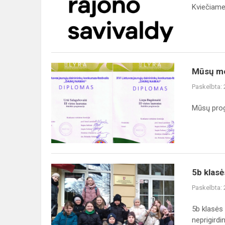
Kviečiame 
Mūsų
Mūsų mok
mokinės
Paskelbta:
–
Lietuvos
Mūsų prog
jaunųjų
dainininkų
konkurso
laureat...
5b
5b klasė
klasės
Paskelbta:
pamoka
kitaip
5b klasės 
Lietuvos
neprigirdinč