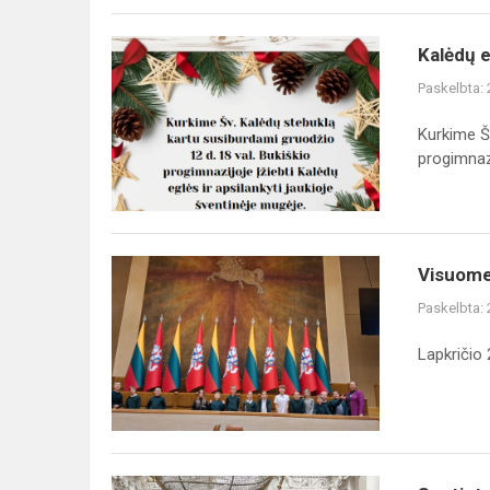
Kalėdų
Kalėdų e
eglės
Paskelbta:
įžiebimo
šventė!
Kurkime Šv
progimnazi
Visuomeninio
Visuome
ugdymo
Paskelbta:
pamoka
Lietuvos
Lapkričio
Respublikos
Seime
Septintokų