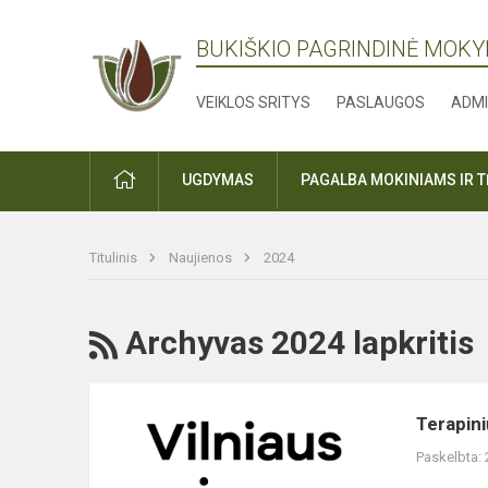
BUKIŠKIO PAGRINDINĖ MOK
VEIKLOS SRITYS
PASLAUGOS
ADMI
PRADŽIA
UGDYMAS
PAGALBA MOKINIAMS IR 
Titulinis
Naujienos
2024
RSS
Archyvas 2024 lapkritis
Terapinių
Terapini
garsų
Paskelbta:
edukacija