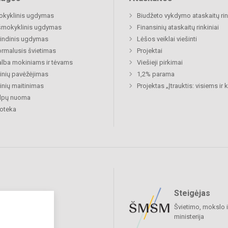
okyklinis ugdymas
Biudžeto vykdymo ataskaitų rin
šmokyklinis ugdymas
Finansinių ataskaitų rinkiniai
indinis ugdymas
Lėšos veiklai viešinti
rmalusis švietimas
Projektai
lba mokiniams ir tėvams
Viešieji pirkimai
nių pavėžėjimas
1,2% parama
nių maitinimas
Projektas „Įtrauktis: visiems ir
alpų nuoma
ioteka
Steigėjas
raukime
Švietimo, mokslo i
ministerija