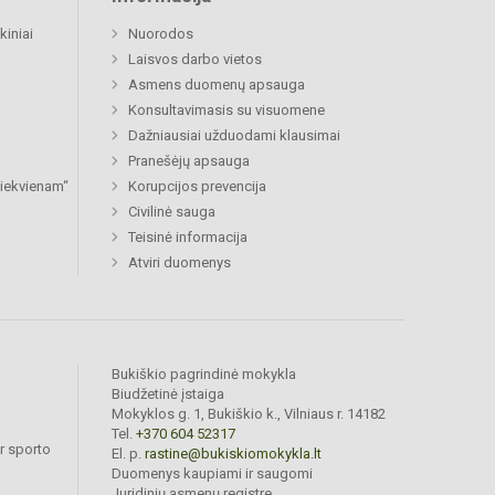
kiniai
Nuorodos
Laisvos darbo vietos
Asmens duomenų apsauga
Konsultavimasis su visuomene
Dažniausiai užduodami klausimai
Pranešėjų apsauga
 kiekvienam“
Korupcijos prevencija
Civilinė sauga
Teisinė informacija
Atviri duomenys
Bukiškio pagrindinė mokykla
Biudžetinė įstaiga
Mokyklos g. 1, Bukiškio k., Vilniaus r. 14182
Tel.
+370 604 52317
r sporto
El. p.
rastine@bukiskiomokykla.lt
Duomenys kaupiami ir saugomi
Juridinių asmenų registre