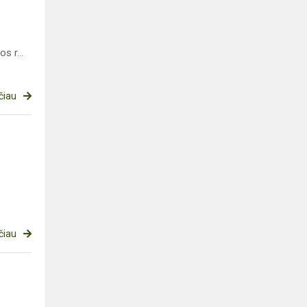
s r...
čiau
čiau