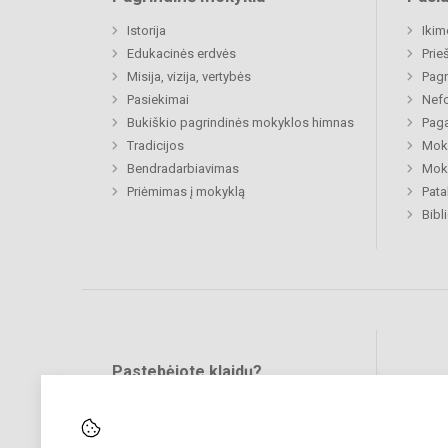
Istorija
Ikim
Edukacinės erdvės
Prie
Misija, vizija, vertybės
Pagr
Pasiekimai
Nefo
Bukiškio pagrindinės mokyklos himnas
Paga
Tradicijos
Moki
Bendradarbiavimas
Moki
Priėmimas į mokyklą
Pat
Bibl
Pastebėjote klaidų?
Bend
Turite pasiūlymų?
RAŠYKITE