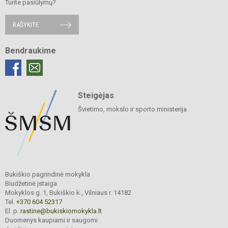
Turite pasiūlymų?
RAŠYKITE
Bendraukime
Steigėjas
Švietimo, mokslo ir sporto ministerija
Bukiškio pagrindinė mokykla
Biudžetinė įstaiga
Mokyklos g. 1, Bukiškio k., Vilniaus r. 14182
Tel.
+370 604 52317
El. p.
rastine@bukiskiomokykla.lt
Duomenys kaupiami ir saugomi