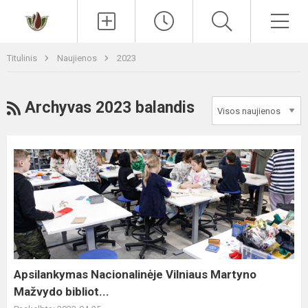
Paieška
Men
Titulinis
Naujienos
2023
RSS
Archyvas 2023 balandis
Apsilankymas
Nacionalinėje
Vilniaus
Martyno
Mažvydo
bibliot...
Apsilankymas Nacionalinėje Vilniaus Martyno
Mažvydo bibliot...