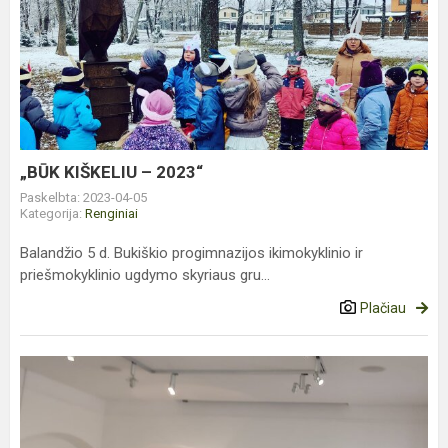
„BŪK
KIŠKELIU
–
2023“
„BŪK KIŠKELIU – 2023“
Paskelbta: 2023-04-05
Kategorija:
Renginiai
Balandžio 5 d. Bukiškio progimnazijos ikimokyklinio ir
priešmokyklinio ugdymo skyriaus gru...
Plačiau
Tarptautinė
vaikų
knygos
diena