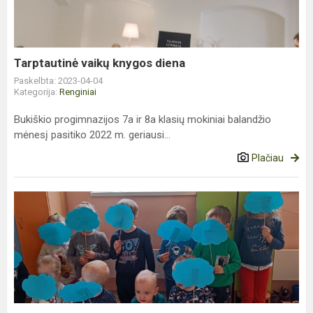
Tarptautinė vaikų knygos diena
Paskelbta: 2023-04-04
Kategorija:
Renginiai
Bukiškio progimnazijos 7a ir 8a klasių mokiniai balandžio
mėnesį pasitiko 2022 m. geriausi...
Plačiau
Pasaulinė
autizmo
supratimo
diena