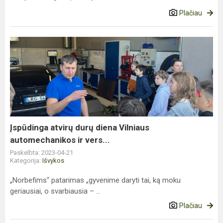
Plačiau
Įspūdinga
atvirų
durų
diena
Vilniaus
automechanikos
ir
vers...
Įspūdinga atvirų durų diena Vilniaus
automechanikos ir vers...
Paskelbta: 2023-04-21
Kategorija:
Išvykos
„Norbefims“ patarimas „gyvenime daryti tai, ką moku
geriausiai, o svarbiausia – ...
Plačiau