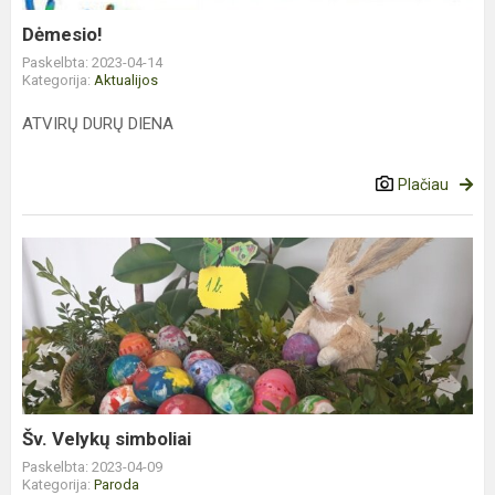
Dėmesio!
Paskelbta: 2023-04-14
Kategorija:
Aktualijos
ATVIRŲ DURŲ DIENA
Plačiau
Šv.
Velykų
simboliai
Šv. Velykų simboliai
Paskelbta: 2023-04-09
Kategorija:
Paroda