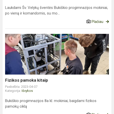
Laukdami Šv. Velykų šventės Bukiškio progimnazijos mokiniai,
po vieną ir komandomis, su mo...
Plačiau
Fizikos
pamoka
kitaip
Fizikos pamoka kitaip
Paskelbta: 2023-04-07
Kategorija:
Išvykos
Bukiškio progimnazijos 8a kl. mokiniai, baigdami fizikos
pamokų ciklą