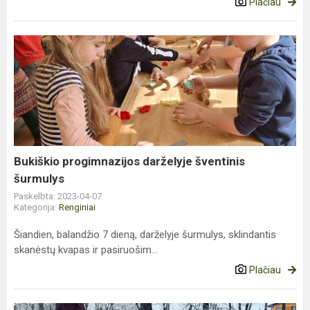
Plačiau
Bukiškio
progimnazijos
darželyje
šventinis
šurmulys
Bukiškio progimnazijos darželyje šventinis
šurmulys
Paskelbta: 2023-04-07
Kategorija:
Renginiai
Šiandien, balandžio 7 dieną, darželyje šurmulys, sklindantis
skanėstų kvapas ir pasiruošim...
Plačiau