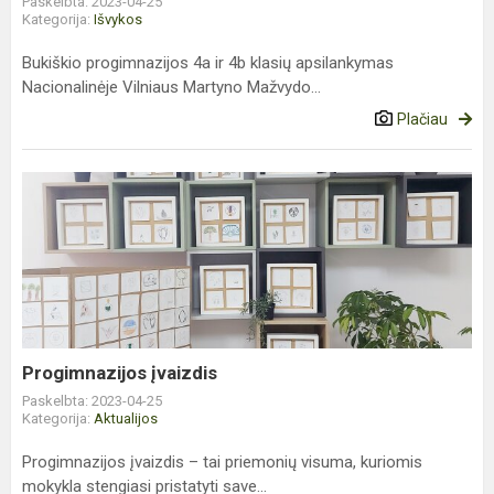
Paskelbta: 2023-04-25
Kategorija:
Išvykos
Bukiškio progimnazijos 4a ir 4b klasių apsilankymas
Nacionalinėje Vilniaus Martyno Mažvydo...
Plačiau
Progimnazijos
įvaizdis
Progimnazijos įvaizdis
Paskelbta: 2023-04-25
Kategorija:
Aktualijos
Progimnazijos įvaizdis – tai priemonių visuma, kuriomis
mokykla stengiasi pristatyti save...