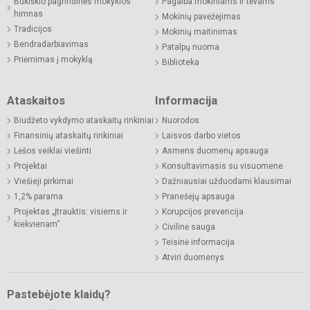
Bukiškio pagrindinės mokyklos
Pagalba mokiniams ir tėvams
himnas
Mokinių pavėžėjimas
Tradicijos
Mokinių maitinimas
Bendradarbiavimas
Patalpų nuoma
Priėmimas į mokyklą
Biblioteka
Ataskaitos
Informacija
Biudžeto vykdymo ataskaitų rinkiniai
Nuorodos
Finansinių ataskaitų rinkiniai
Laisvos darbo vietos
Lėšos veiklai viešinti
Asmens duomenų apsauga
Projektai
Konsultavimasis su visuomene
Viešieji pirkimai
Dažniausiai užduodami klausimai
1,2% parama
Pranešėjų apsauga
Projektas „Įtrauktis: visiems ir
Korupcijos prevencija
kiekvienam“
Civilinė sauga
Teisinė informacija
Atviri duomenys
Pastebėjote klaidų?