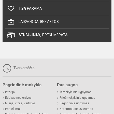
1,2% PARAMA
LAISVOS DARBO VIETOS
ATNAUJINIMŲ PRENUMERATA
Tvarkaraščiai
Pagrindinė mokykla
Paslaugos
Istorija
Ikimokyklinis ugdymas
Edukacinės erdvės
Priešmokyklinis ugdymas
Misija, vizija, vertybės
Pagrindinis ugdymas
Pasiekimai
Neformalusis švietimas