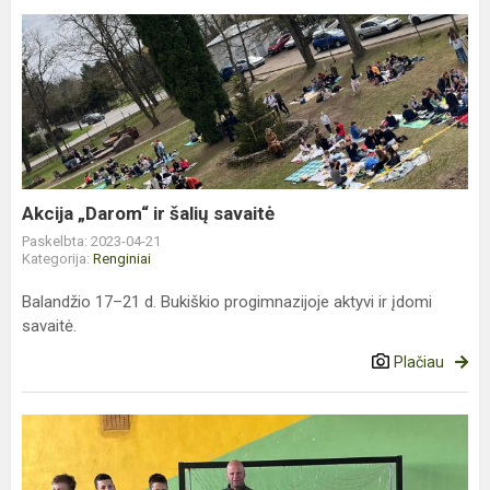
Akcija
„Darom“
ir
šalių
savaitė
Akcija „Darom“ ir šalių savaitė
Paskelbta: 2023-04-21
Kategorija:
Renginiai
Balandžio 17–21 d. Bukiškio progimnazijoje aktyvi ir įdomi
savaitė.
Plačiau
Tarpklasinės
krepšinio
varžybos