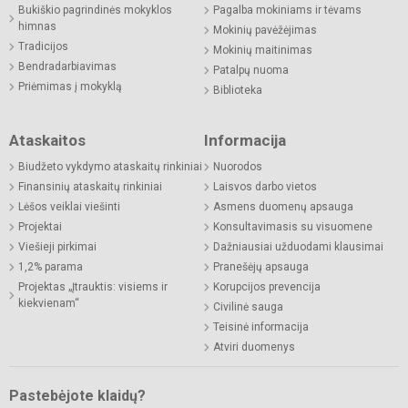
Bukiškio pagrindinės mokyklos
Pagalba mokiniams ir tėvams
himnas
Mokinių pavėžėjimas
Tradicijos
Mokinių maitinimas
Bendradarbiavimas
Patalpų nuoma
Priėmimas į mokyklą
Biblioteka
Ataskaitos
Informacija
Biudžeto vykdymo ataskaitų rinkiniai
Nuorodos
Finansinių ataskaitų rinkiniai
Laisvos darbo vietos
Lėšos veiklai viešinti
Asmens duomenų apsauga
Projektai
Konsultavimasis su visuomene
Viešieji pirkimai
Dažniausiai užduodami klausimai
1,2% parama
Pranešėjų apsauga
Projektas „Įtrauktis: visiems ir
Korupcijos prevencija
kiekvienam“
Civilinė sauga
Teisinė informacija
Atviri duomenys
Pastebėjote klaidų?