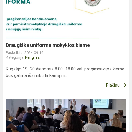
uniforma
mokyklos
kieme
Draugiška uniforma mokyklos kieme
Paskelbta: 2024-09-16
Kategorija:
Renginiai
Rugsėjo 19–20 dienomis 8.00–18.00 val. progimnazijos kieme
bus galima išsirinkti tinkamą m...
Plačiau
Psichologės
Astos
Blandės
paskaitos
tėvams