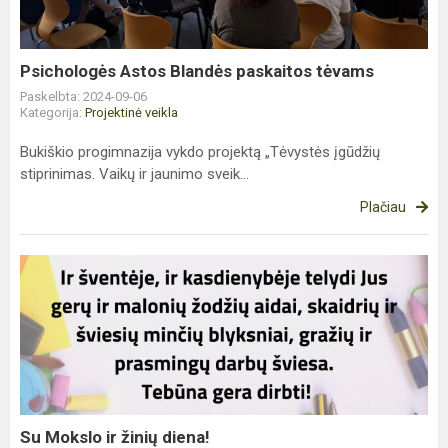
Psichologės Astos Blandės paskaitos tėvams
Paskelbta: 2024-09-06
Kategorija:
Projektinė veikla
Bukiškio progimnazija vykdo projektą „Tėvystės įgūdžių
stiprinimas. Vaikų ir jaunimo sveik...
Plačiau
Su
Mokslo
ir
žinių
diena!
Su Mokslo ir žinių diena!