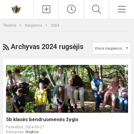
Paieška
Men
Titulinis
Naujienos
2024
RSS
Archyvas 2024 rugsėjis
5b
klasės
bendruomenės
žygis
5b klasės bendruomenės žygis
Paskelbta: 2024-09-27
Kategorija:
Išvykos