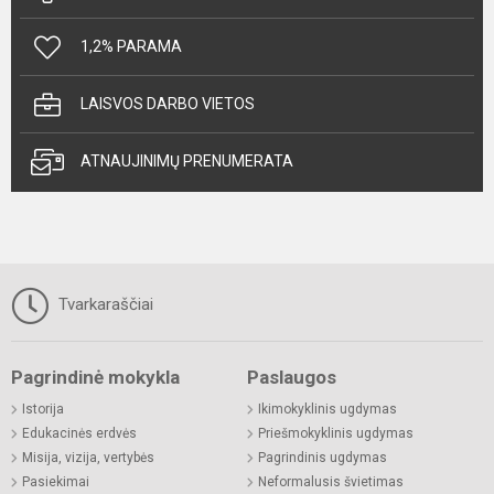
1,2% PARAMA
LAISVOS DARBO VIETOS
ATNAUJINIMŲ PRENUMERATA
Tvarkaraščiai
Pagrindinė mokykla
Paslaugos
Istorija
Ikimokyklinis ugdymas
Edukacinės erdvės
Priešmokyklinis ugdymas
Misija, vizija, vertybės
Pagrindinis ugdymas
Pasiekimai
Neformalusis švietimas