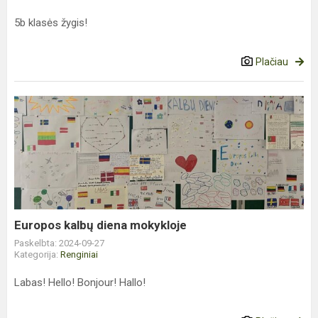
5b klasės žygis!
Plačiau
Europos
kalbų
diena
mokykloje
Europos kalbų diena mokykloje
Paskelbta: 2024-09-27
Kategorija:
Renginiai
Labas! Hello! Bonjour! Hallo!