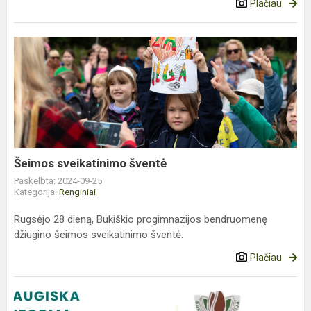
Plačiau
Šeimos
sveikatinimo
šventė
Šeimos sveikatinimo šventė
Paskelbta: 2024-09-25
Kategorija:
Renginiai
Rugsėjo 28 dieną, Bukiškio progimnazijos bendruomenę
džiugino šeimos sveikatinimo šventė.
Plačiau
Draugiška