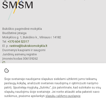
Bukiškio pagrindinė mokykla
Biudžetinė įstaiga
Mokyklos g. 1, Bukiškio k., Vilniaus r. 14182
Tel.
+370 604 52317
El. p.
rastine@bukiskiomokykla.lt
Duomenys kaupiami ir saugomi
Juridinių asmenų registre
Įmonės kodas 306139262
© 2023. Bukiškio pagrindinė mokykla. Visos teisės saugomos.
Šioje svetainėje naudojame slapukus siekdami užtikrinti jums teikiamų
Kopijuoti turinį be raštiško Bukiškio pagrindinės mokyklos administracijos
sutikimo griežtai draudžiama.
paslaugų kokybę, analizuoti svetainės naudojimą ir optimizuoti naršymo
patirtį. Spustelėję mygtuką „Sutinku“, jūs patvirtinate, kad sutinkate su visų
Prieinamumo paraiška
Slapukų valdymas
slapukų naudojimu šioje svetainėje. Jei norite atšaukti arba pakeisti savo
sutikimus, prašome apsilankyti
slapukų valdymo puslapyje
.
Sumanus būdas atnaujinti
mokyklos interneto
svetainę