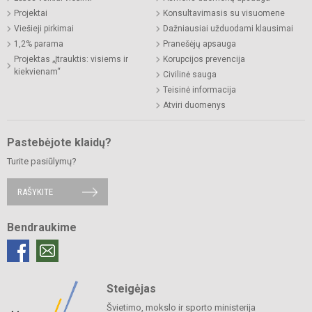
Projektai
Konsultavimasis su visuomene
Viešieji pirkimai
Dažniausiai užduodami klausimai
1,2% parama
Pranešėjų apsauga
Projektas „Įtrauktis: visiems ir
Korupcijos prevencija
kiekvienam“
Civilinė sauga
Teisinė informacija
Atviri duomenys
Pastebėjote klaidų?
Turite pasiūlymų?
RAŠYKITE
Bendraukime
Steigėjas
Švietimo, mokslo ir sporto ministerija