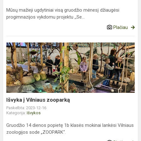
Mūsų mažieji ugdytiniai visą gruodžio mėnesį džiaugėsi
progimnazijos vykdomu projektu ,,Se...
Plačiau
Išvyka
į
Vilniaus
zooparką
Išvyka į Vilniaus zooparką
Paskelbta: 2023-12-16
Kategorija:
Išvykos
Gruodžio 14 dienos popietę 1b klasės mokinai lankėsi Vilniaus
zoologijos sode „ZOOPARK“.