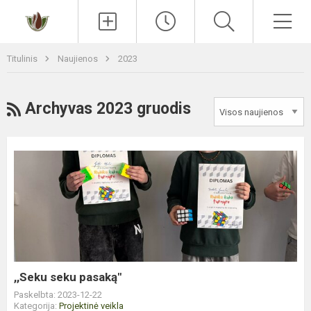
Paieška
Men
Titulinis
Naujienos
2023
RSS
Archyvas 2023 gruodis
,,Seku
seku
pasaką"
,,Seku seku pasaką"
Paskelbta: 2023-12-22
Kategorija:
Projektinė veikla