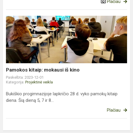
Plačiau
Pamokos
kitaip:
mokausi
iš
kino
Pamokos kitaip: mokausi iš kino
Paskelbta: 2023-12-01
Kategorija:
Projektinė veikla
Bukiškio progimnazijoje lapkričio 28 d. vyko pamokų kitaip
diena. Šią dieną 5, 7 ir 8...
Plačiau