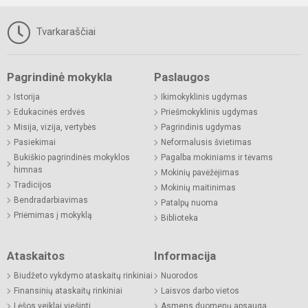
Tvarkaraščiai
Pagrindinė mokykla
Paslaugos
Istorija
Ikimokyklinis ugdymas
Edukacinės erdvės
Priešmokyklinis ugdymas
Misija, vizija, vertybės
Pagrindinis ugdymas
Pasiekimai
Neformalusis švietimas
Bukiškio pagrindinės mokyklos
Pagalba mokiniams ir tėvams
himnas
Mokinių pavėžėjimas
Tradicijos
Mokinių maitinimas
Bendradarbiavimas
Patalpų nuoma
Priėmimas į mokyklą
Biblioteka
Ataskaitos
Informacija
Biudžeto vykdymo ataskaitų rinkiniai
Nuorodos
Finansinių ataskaitų rinkiniai
Laisvos darbo vietos
Lėšos veiklai viešinti
Asmens duomenų apsauga