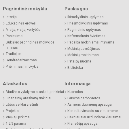
Pagrindinė mokykla
Paslaugos
Istorija
Ikimokyklinis ugdymas
Edukacinės erdvės
Priešmokyklinis ugdymas
Misija, vizija, vertybės
Pagrindinis ugdymas
Pasiekimai
Neformalusis švietimas
Bukiškio pagrindinės mokyklos
Pagalba mokiniams ir tėvams
himnas
Mokinių pavėžėjimas
Tradicijos
Mokinių maitinimas
Bendradarbiavimas
Patalpų nuoma
Priėmimas į mokyklą
Biblioteka
Ataskaitos
Informacija
Biudžeto vykdymo ataskaitų rinkiniai
Nuorodos
Finansinių ataskaitų rinkiniai
Laisvos darbo vietos
Lėšos veiklai viešinti
Asmens duomenų apsauga
Projektai
Konsultavimasis su visuomene
Viešieji pirkimai
Dažniausiai užduodami klausimai
1,2% parama
Pranešėjų apsauga