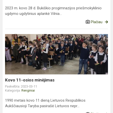
2023 m. kovo 28 d. Bukiškio progimnazijos priešmokyklinio
ugdymo ugdytinius aplankė Vilnia...
Plačiau
Kovo
11-
osios
minėjimas
Kovo 11-osios minėjimas
Paskelbta: 2023-03-11
Kategorija:
Renginiai
1990 metais kovo 11 dieną Lietuvos Respublikos
Aukščiausioji Taryba pasirašė Lietuvos nepr...