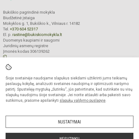
Bukiškio pagrindinė mokykla
Biudžetinė įstaiga
Mokyklos g. 1, Bukiškio k., Vilniaus r. 14182
Tel.
+370 604 52317
El. p.
rastine@bukiskiomokykla.lt
Duomenys kaupiami ir saugomi
Juridinių asmenų registre
Įmonės kodas 306139262
© 2023. Bukiškio pagrindinė mokykla. Visos teisės saugomos.
Šioje svetainėje naudojame slapukus siekdami užtikrinti jums teikiamų
Kopijuoti turinį be raštiško Bukiškio pagrindinės mokyklos administracijos
sutikimo griežtai draudžiama.
paslaugų kokybę, analizuoti svetainės naudojimą ir optimizuoti naršymo
patirtį. Spustelėję mygtuką „Sutinku“, jūs patvirtinate, kad sutinkate su visų
Prieinamumo paraiška
Slapukų valdymas
slapukų naudojimu šioje svetainėje. Jei norite atšaukti arba pakeisti savo
sutikimus, prašome apsilankyti
slapukų valdymo puslapyje
.
Sumanus būdas atnaujinti
mokyklos interneto
svetainę
NUSTATYMAI
NESUTINKU