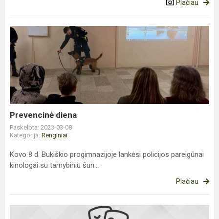
Plačiau
Prevencinė
diena
Prevencinė diena
Paskelbta: 2023-03-08
Kategorija:
Renginiai
Kovo 8 d. Bukiškio progimnazijoje lankėsi policijos pareigūnai
kinologai su tarnybiniu šun...
Plačiau
Kaziuko