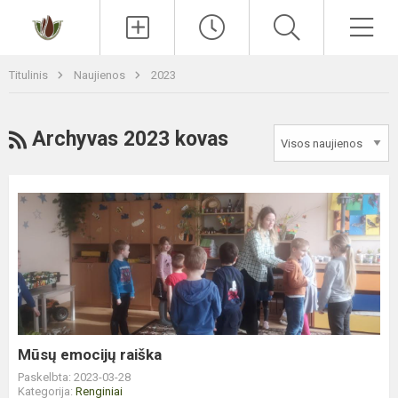
Paieška
Men
Titulinis
Naujienos
2023
RSS
Archyvas 2023 kovas
Mūsų
emocijų
raiška
Mūsų emocijų raiška
Paskelbta: 2023-03-28
Kategorija:
Renginiai