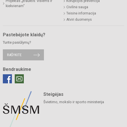
Projektas „Įtrauktis: visiems ir
Korupcijos prevencija
kiekvienam“
Civilinė sauga
Teisinė informacija
Atviri duomenys
Pastebėjote klaidų?
Turite pasiūlymų?
RAŠYKITE
Bendraukime
Steigėjas
Švietimo, mokslo ir sporto ministerija