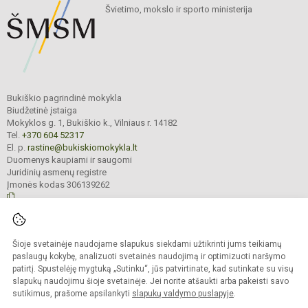
Švietimo, mokslo ir sporto ministerija
Bukiškio pagrindinė mokykla
Biudžetinė įstaiga
Mokyklos g. 1, Bukiškio k., Vilniaus r. 14182
Tel.
+370 604 52317
El. p.
rastine@bukiskiomokykla.lt
Duomenys kaupiami ir saugomi
Juridinių asmenų registre
Įmonės kodas 306139262
© 2023. Bukiškio pagrindinė mokykla. Visos teisės saugomos.
Šioje svetainėje naudojame slapukus siekdami užtikrinti jums teikiamų
Kopijuoti turinį be raštiško Bukiškio pagrindinės mokyklos administracijos
sutikimo griežtai draudžiama.
paslaugų kokybę, analizuoti svetainės naudojimą ir optimizuoti naršymo
patirtį. Spustelėję mygtuką „Sutinku“, jūs patvirtinate, kad sutinkate su visų
Prieinamumo paraiška
Slapukų valdymas
slapukų naudojimu šioje svetainėje. Jei norite atšaukti arba pakeisti savo
sutikimus, prašome apsilankyti
slapukų valdymo puslapyje
.
Sumanus būdas atnaujinti