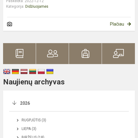
Paskelbta: 2022-12-12
Kategorija:
Didžiuojamės
Plačiau
Naujienų archyvas
2026
RUGPJŪTIS (3)
LIEPA (3)
BIRŽELIS (18)