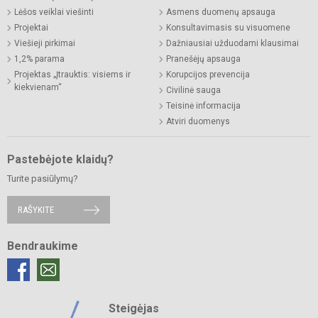
Lėšos veiklai viešinti
Asmens duomenų apsauga
Projektai
Konsultavimasis su visuomene
Viešieji pirkimai
Dažniausiai užduodami klausimai
1,2% parama
Pranešėjų apsauga
Projektas „Įtrauktis: visiems ir
Korupcijos prevencija
kiekvienam“
Civilinė sauga
Teisinė informacija
Atviri duomenys
Pastebėjote klaidų?
Turite pasiūlymų?
RAŠYKITE
Bendraukime
Steigėjas