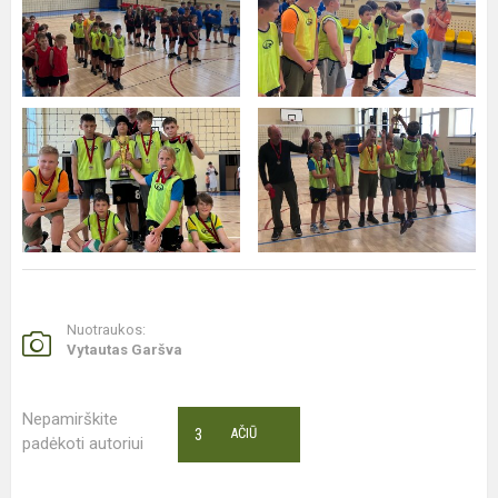
Nuotraukos:
Vytautas Garšva
Nepamirškite
3
AČIŪ
padėkoti autoriui