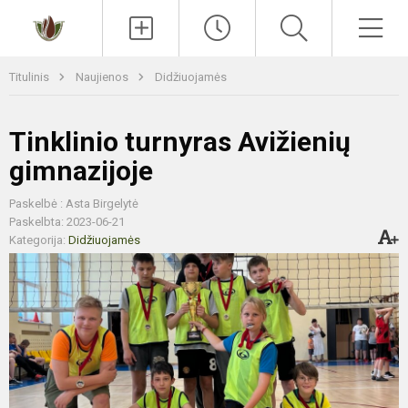
Paieška
Men
Titulinis
Naujienos
Didžiuojamės
Tinklinio turnyras Avižienių
gimnazijoje
Paskelbė : Asta Birgelytė
Paskelbta: 2023-06-21
Kategorija:
Didžiuojamės