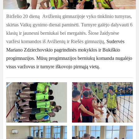
Birželio
20 dieną Avižienių gimnazijoje vyko tinklinio turnyras,
skirtas Vaikų gynimo dienai paminėti. Turnyre galėjo dalyvauti 6
klasių ir jaunesni berniukai bei mergaitės. Šiose žaidynėse
varžėsi komandos iš Avižienių ir Riešės gimnazijų,
Sudervės
Mariano Zdziechovskio pagrindinės mokyklos ir Bukiškio
progimnazijos. Mūsų progimnazijos berniukų komanda nugalėjo
visus varžovus ir turnyre iškovojo pirmąją vietą.