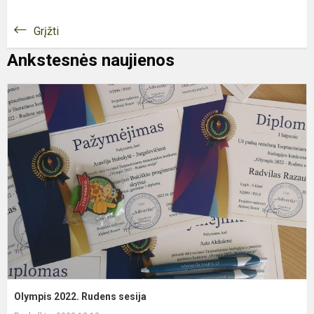
Grįžti
Ankstesnės naujienos
O
2
R
s
Olympis 2022. Rudens sesija