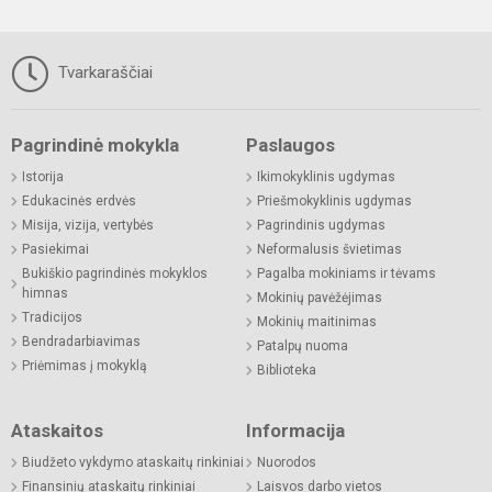
Tvarkaraščiai
Pagrindinė mokykla
Paslaugos
Istorija
Ikimokyklinis ugdymas
Edukacinės erdvės
Priešmokyklinis ugdymas
Misija, vizija, vertybės
Pagrindinis ugdymas
Pasiekimai
Neformalusis švietimas
Bukiškio pagrindinės mokyklos
Pagalba mokiniams ir tėvams
himnas
Mokinių pavėžėjimas
Tradicijos
Mokinių maitinimas
Bendradarbiavimas
Patalpų nuoma
Priėmimas į mokyklą
Biblioteka
Ataskaitos
Informacija
Biudžeto vykdymo ataskaitų rinkiniai
Nuorodos
Finansinių ataskaitų rinkiniai
Laisvos darbo vietos