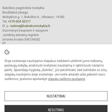
Bukiškio pagrindinė mokykla
Biudžetinė įstaiga
Mokyklos g. 1, Bukiškio k., Vilniaus r. 14182
Tel.
+370 604 52317
El. p.
rastine@bukiskiomokykla.lt
Duomenys kaupiami ir saugomi
Juridinių asmenų registre
Įmonės kodas 306139262
© 2023. Bukiškio pagrindinė mokykla. Visos teisės saugomos.
Šioje svetainėje naudojame slapukus siekdami užtikrinti jums teikiamų
Kopijuoti turinį be raštiško Bukiškio pagrindinės mokyklos administracijos
sutikimo griežtai draudžiama.
paslaugų kokybę, analizuoti svetainės naudojimą ir optimizuoti naršymo
patirtį. Spustelėję mygtuką „Sutinku“, jūs patvirtinate, kad sutinkate su visų
Prieinamumo paraiška
Slapukų valdymas
slapukų naudojimu šioje svetainėje. Jei norite atšaukti arba pakeisti savo
sutikimus, prašome apsilankyti
slapukų valdymo puslapyje
.
Sumanus būdas atnaujinti
mokyklos interneto
svetainę
NUSTATYMAI
NESUTINKU