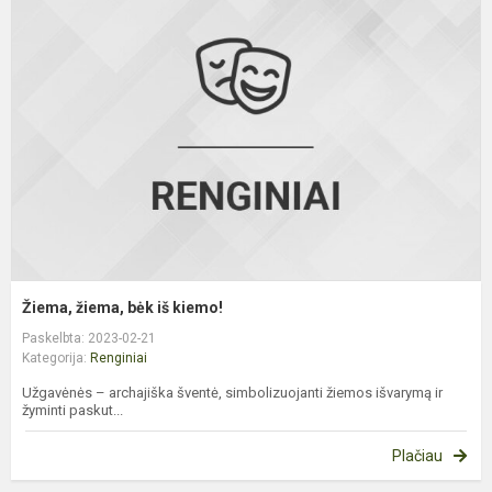
ž
b
i
k
Žiema, žiema, bėk iš kiemo!
Paskelbta: 2023-02-21
Kategorija:
Renginiai
Užgavėnės – archajiška šventė, simbolizuojanti žiemos išvarymą ir
žyminti paskut...
Plačiau