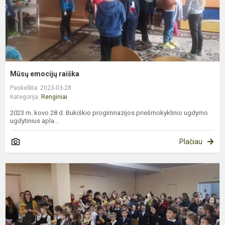
Mūsų emocijų raiška
Paskelbta: 2023-03-28
Kategorija:
Renginiai
2023 m. kovo 28 d. Bukiškio progimnazijos priešmokyklinio ugdymo
ugdytinius apla...
Plačiau
K
1
o
m