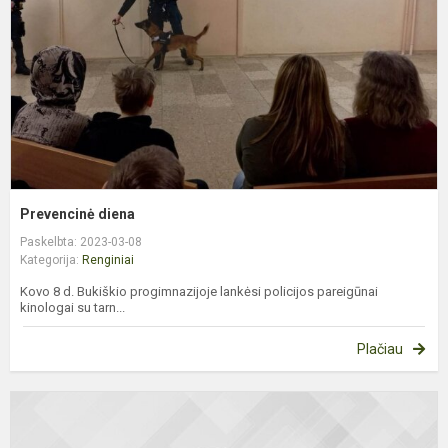
Prevencinė diena
Paskelbta: 2023-03-08
Kategorija:
Renginiai
Kovo 8 d. Bukiškio progimnazijoje lankėsi policijos pareigūnai
kinologai su tarn...
Plačiau
K
m