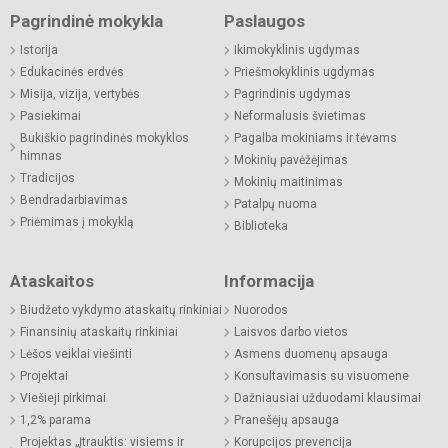
Pagrindinė mokykla
Paslaugos
Istorija
Ikimokyklinis ugdymas
Edukacinės erdvės
Priešmokyklinis ugdymas
Misija, vizija, vertybės
Pagrindinis ugdymas
Pasiekimai
Neformalusis švietimas
Bukiškio pagrindinės mokyklos
Pagalba mokiniams ir tėvams
himnas
Mokinių pavėžėjimas
Tradicijos
Mokinių maitinimas
Bendradarbiavimas
Patalpų nuoma
Priėmimas į mokyklą
Biblioteka
Ataskaitos
Informacija
Biudžeto vykdymo ataskaitų rinkiniai
Nuorodos
Finansinių ataskaitų rinkiniai
Laisvos darbo vietos
Lėšos veiklai viešinti
Asmens duomenų apsauga
Projektai
Konsultavimasis su visuomene
Viešieji pirkimai
Dažniausiai užduodami klausimai
1,2% parama
Pranešėjų apsauga
Projektas „Įtrauktis: visiems ir
Korupcijos prevencija