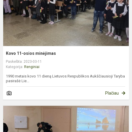
Kovo 11-osios minėjimas
Paskelbta: 2023-03-11
Kategorija:
Renginiai
1990 metais kovo 11 dieną Lietuvos Respublikos Aukščiausioji Taryba
pasirašė Lie...
Plačiau
P
d