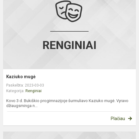
Kaziuko mugė
Paskelbta: 2023-03-03
Kategorija:
Renginiai
Kovo 3 d. Bukiškio progimnazijoje šurmuliavo Kaziuko mugė. Vyravo
džiaugsminga n...
Plačiau
Ž