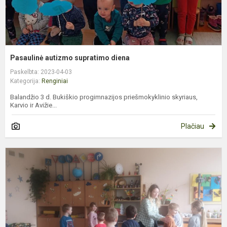
Pasaulinė autizmo supratimo diena
Paskelbta: 2023-04-03
Kategorija:
Renginiai
Balandžio 3 d. Bukiškio progimnazijos priešmokyklinio skyriaus,
Karvio ir Avižie...
Plačiau
M
e
r