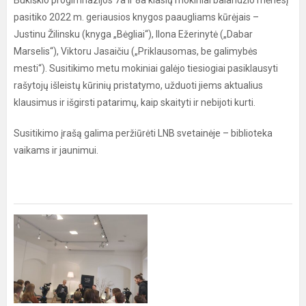
Bukiškio progimnazijos 7a ir 8a klasių mokiniai balandžio mėnesį
pasitiko 2022 m. geriausios knygos paaugliams kūrėjais –
Justinu Žilinsku (knyga „Bėgliai“), Ilona Ežerinytė („Dabar
Marselis“), Viktoru Jasaičiu („Priklausomas, be galimybės
mesti“). Susitikimo metu mokiniai galėjo tiesiogiai pasiklausyti
rašytojų išleistų kūrinių pristatymo, užduoti jiems aktualius
klausimus ir išgirsti patarimų, kaip skaityti ir nebijoti kurti.
Susitikimo įrašą galima peržiūrėti LNB svetainėje – biblioteka
vaikams ir jaunimui.