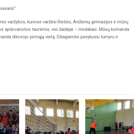
avasaris”
inio varžybos, kuriose varžėsi Riešės, Avižienių gimnazijos ir mūsų
dos apdovanotos taurėmis, visi žaidėjai – medaliais. Mūsų komanda
manda iškovojo pirmąją vietą. Džiagiamės pavykusiu turnyru ir