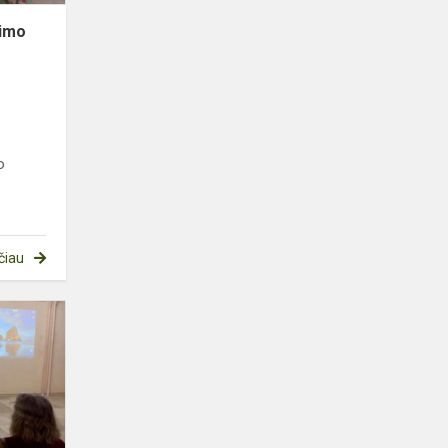
timo
o
čiau
Prevencinė
diena