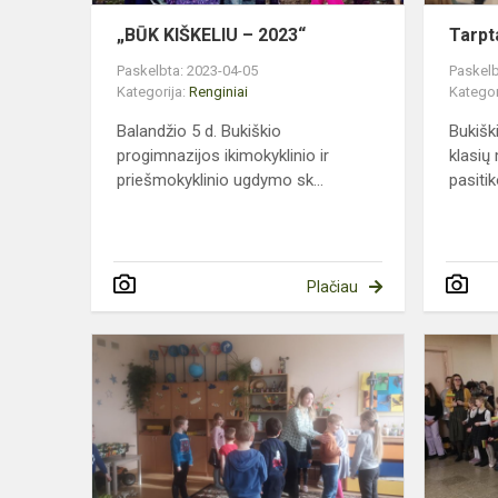
„BŪK KIŠKELIU – 2023“
Tarpt
Paskelbta: 2023-04-05
Paskelb
Kategorija:
Renginiai
Kategor
Balandžio 5 d. Bukiškio
Bukišk
progimnazijos ikimokyklinio ir
klasių
priešmokyklinio ugdymo sk...
pasiti
Plačiau
Mūsų
emocijų
raiška