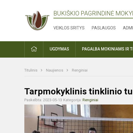
BUKIŠKIO PAGRINDINĖ MOK
VEIKLOS SRITYS
PASLAUGOS
ADMI
PRADŽIA
UGDYMAS
PAGALBA MOKINIAMS IR 
Titulinis
Naujienos
Renginiai
Tarpmokyklinis tinklinio t
Paskelbta: 2023-05-13
Kategorija:
Renginiai