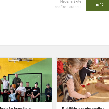
Nepamirškite
2
AČIŪ
padėkoti autoriui
Tarpklasinės
krepšinio
varžybos
lasinės krepšinio
Bukiškio progimnazijos