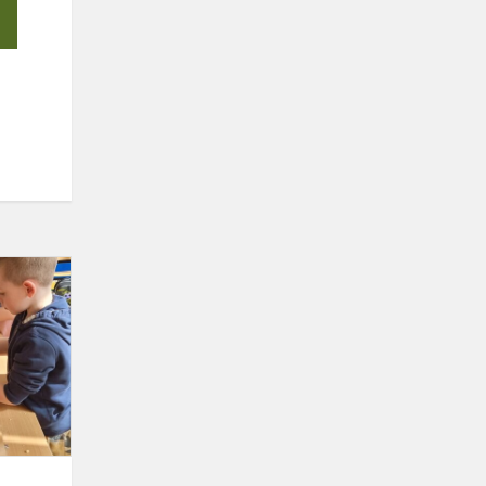
Bukiškio
progimnazijos
darželyje
šventinis
šurmulys