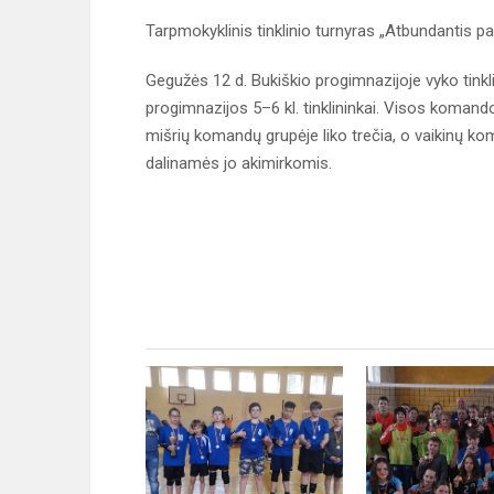
Tarpmokyklinis tinklinio turnyras „Atbundantis p
Gegužės 12 d. Bukiškio progimnazijoje vyko tinkl
progimnazijos 5–6 kl. tinklininkai. Visos koman
mišrių komandų grupėje liko trečia, o vaikinų ko
dalinamės jo akimirkomis.