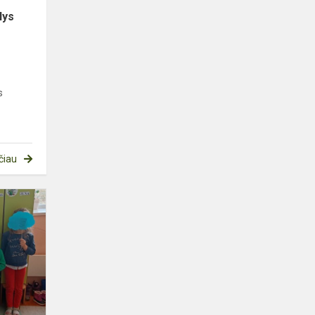
lys
s
čiau
Pasaulinė
autizmo
supratimo
diena