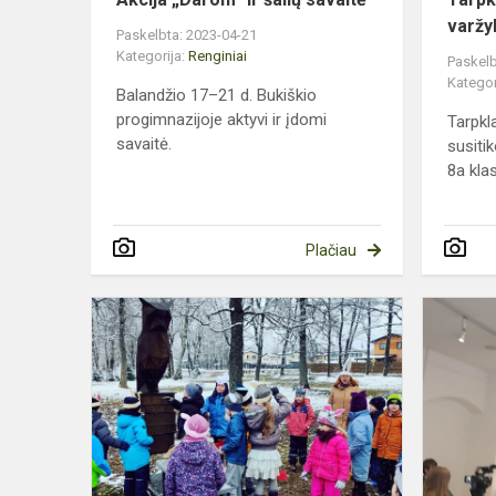
varžy
Paskelbta: 2023-04-21
Kategorija:
Renginiai
Paskelb
Kategor
Balandžio 17–21 d. Bukiškio
progimnazijoje aktyvi ir įdomi
Tarpkl
savaitė.
susiti
8a klas
Plačiau
„BŪK
KIŠKELIU
–
2023“