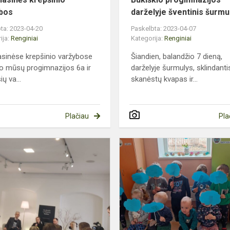
bos
darželyje šventinis šurmu
ta: 2023-04-20
Paskelbta: 2023-04-07
ija:
Renginiai
Kategorija:
Renginiai
asinėse krepšinio varžybose
Šiandien, balandžio 7 dieną,
ko mūsų progimnazijos 6a ir
darželyje šurmulys, sklindanti
ių va...
skanėstų kvapas ir...
Plačiau
Pla
Tarptautinė
vaikų
knygos
diena