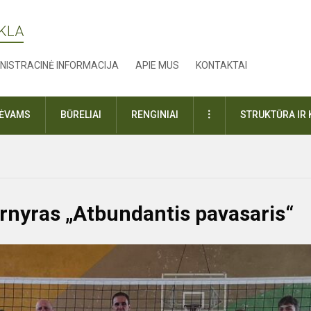
YKLA
NISTRACINĖ INFORMACIJA
APIE MUS
KONTAKTAI
DAUGIAU
TĖVAMS
BŪRELIAI
RENGINIAI
STRUKTŪRA IR 
urnyras „Atbundantis pavasaris“