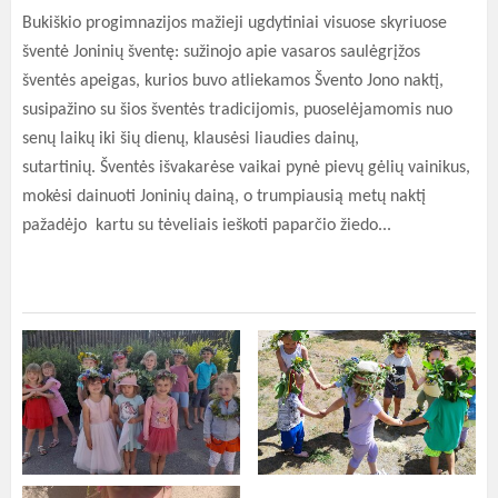
Bukiškio progimnazijos mažieji ugdytiniai visuose skyriuose
šventė Joninių šventę: sužinojo apie vasaros saulėgrįžos
šventės apeigas, kurios buvo atliekamos Švento Jono naktį,
susipažino su šios šventės tradicijomis, puoselėjamomis nuo
senų laikų iki šių dienų, klausėsi liaudies dainų,
sutartinių. Šventės išvakarėse vaikai pynė pievų gėlių vainikus,
mokėsi dainuoti Joninių dainą, o trumpiausią metų naktį
pažadėjo kartu su tėveliais ieškoti paparčio žiedo...