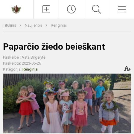
Paieška
Men
Titulinis
Naujienos
Renginiai
Paparčio žiedo beieškant
Paskelbė : Asta Birgelytė
Paskelbta: 2023-06-26
Kategorija:
Renginiai