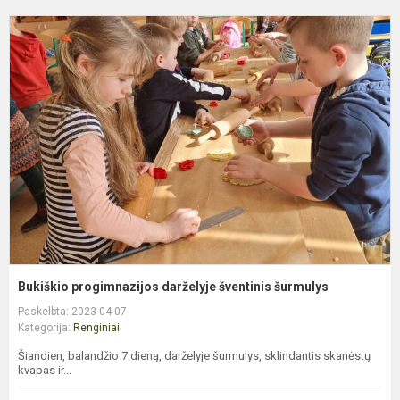
B
p
d
š
š
Bukiškio progimnazijos darželyje šventinis šurmulys
Paskelbta: 2023-04-07
Kategorija:
Renginiai
Šiandien, balandžio 7 dieną, darželyje šurmulys, sklindantis skanėstų
kvapas ir...