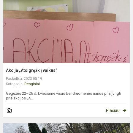
v
Akcija „Atsigręžk į vaikus“
Paskelbta: 2023-05-19
Kategorija:
Renginiai
Gegužės 22–26 d. kviečiame visus bendruomenės narius prisijungti
prie akcijos „A...
Plačiau
A