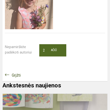
Nepamirškite
2
AČIŪ
padėkoti autoriui
Grįžti
Ankstesnės naujienos
A
„
į