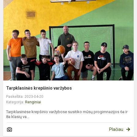
k
v
Tarpklasinės krepšinio varžybos
Paskelbta: 2023-04-20
Kategorija:
Renginiai
Tarpklasinėse krepšinio varžybose susitiko mūsų progimnazijos 6a ir
8a klasių va...
Plačiau