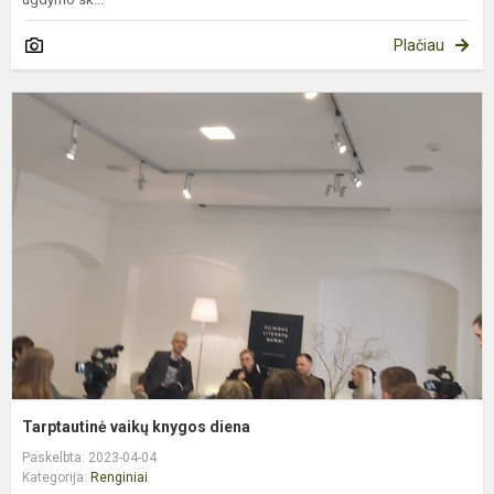
Plačiau
T
v
k
d
Tarptautinė vaikų knygos diena
Paskelbta: 2023-04-04
Kategorija:
Renginiai