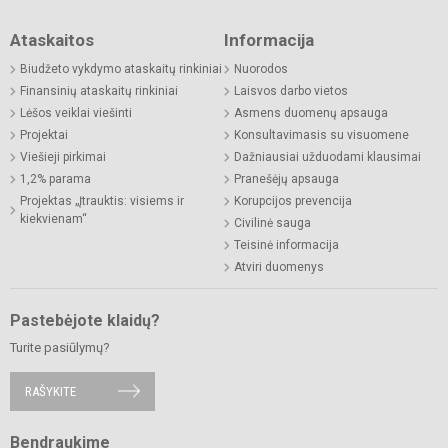
Ataskaitos
Informacija
Biudžeto vykdymo ataskaitų rinkiniai
Nuorodos
Finansinių ataskaitų rinkiniai
Laisvos darbo vietos
Lėšos veiklai viešinti
Asmens duomenų apsauga
Projektai
Konsultavimasis su visuomene
Viešieji pirkimai
Dažniausiai užduodami klausimai
1,2% parama
Pranešėjų apsauga
Projektas „Įtrauktis: visiems ir
Korupcijos prevencija
kiekvienam“
Civilinė sauga
Teisinė informacija
Atviri duomenys
Pastebėjote klaidų?
Turite pasiūlymų?
RAŠYKITE
Bendraukime