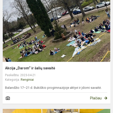
„
ir
š
s
Akcija „Darom“ ir šalių savaitė
Paskelbta: 2023-04-21
Kategorija:
Renginiai
Balandžio 17–21 d. Bukiškio progimnazijoje aktyvi ir įdomi savaitė.
Plačiau
T