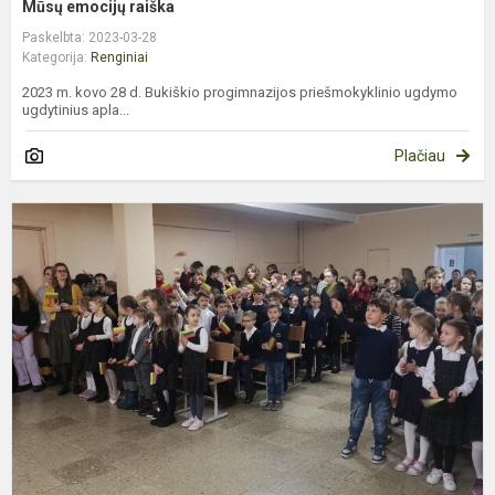
Mūsų emocijų raiška
Paskelbta: 2023-03-28
Kategorija:
Renginiai
2023 m. kovo 28 d. Bukiškio progimnazijos priešmokyklinio ugdymo
ugdytinius apla...
Plačiau
K
1
o
m