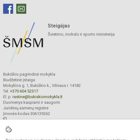
Steigėjas
Švietimo, mokslo ir sporto ministerija
Bukiškio pagrindinė mokykla
Biudžetinė įstaiga
Mokyklos g. 1, Bukiškio k., Vilniaus r. 14182
Tel.
+370 604 52317
El. p.
rastine@bukiskiomokykla.lt
Duomenys kaupiami ir saugomi
Juridinių asmenų registre
Įmonės kodas 306139262
© 2023. Bukiškio pagrindinė mokykla. Visos teisės saugomos.