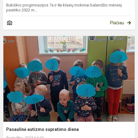
Bukiškio progimnazijos 7a ir 8a klasių mokiniai balandžio mėnesį
pasitiko 2022 m...
Plačiau
P
a
s
d
Pasaulinė autizmo supratimo diena