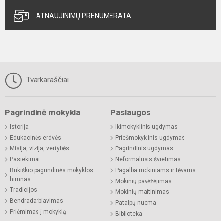
ATNAUJINIMŲ PRENUMERATA
Tvarkaraščiai
Pagrindinė mokykla
Paslaugos
Istorija
Ikimokyklinis ugdymas
Edukacinės erdvės
Priešmokyklinis ugdymas
Misija, vizija, vertybės
Pagrindinis ugdymas
Pasiekimai
Neformalusis švietimas
Bukiškio pagrindinės mokyklos
Pagalba mokiniams ir tėvams
himnas
Mokinių pavėžėjimas
Tradicijos
Mokinių maitinimas
Bendradarbiavimas
Patalpų nuoma
Priėmimas į mokyklą
Biblioteka