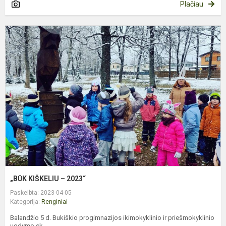
Plačiau
„
K
–
2
„BŪK KIŠKELIU – 2023“
Paskelbta: 2023-04-05
Kategorija:
Renginiai
Balandžio 5 d. Bukiškio progimnazijos ikimokyklinio ir priešmokyklinio
ugdymo sk...