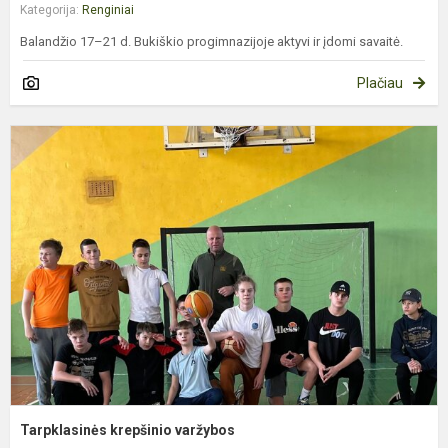
Kategorija:
Renginiai
Balandžio 17–21 d. Bukiškio progimnazijoje aktyvi ir įdomi savaitė.
Plačiau
T
k
v
Tarpklasinės krepšinio varžybos