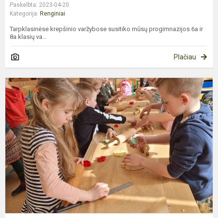
Paskelbta: 2023-04-20
Kategorija:
Renginiai
Tarpklasinėse krepšinio varžybose susitiko mūsų progimnazijos 6a ir
8a klasių va...
Plačiau
B
p
d
š
š