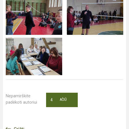
Nepamirškite
4
AČIŪ
padėkoti autoriui