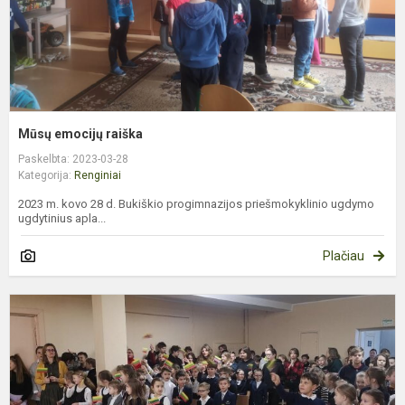
Mūsų emocijų raiška
Paskelbta: 2023-03-28
Kategorija:
Renginiai
2023 m. kovo 28 d. Bukiškio progimnazijos priešmokyklinio ugdymo
ugdytinius apla...
Plačiau
K
1
o
m