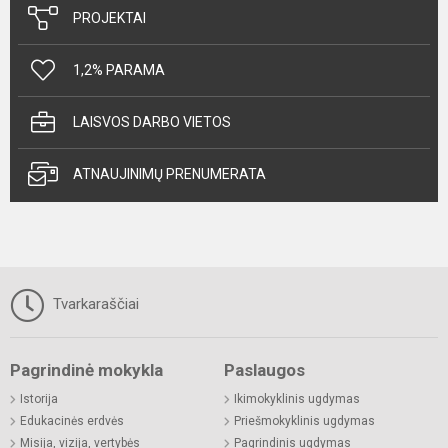
PROJEKTAI
1,2% PARAMA
LAISVOS DARBO VIETOS
ATNAUJINIMŲ PRENUMERATA
Tvarkaraščiai
Pagrindinė mokykla
Paslaugos
Istorija
Ikimokyklinis ugdymas
Edukacinės erdvės
Priešmokyklinis ugdymas
Misija, vizija, vertybės
Pagrindinis ugdymas