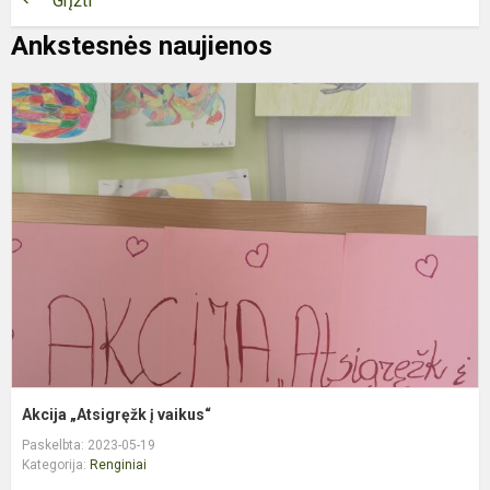
Grįžti
Ankstesnės naujienos
A
„
į
v
Akcija „Atsigręžk į vaikus“
Paskelbta: 2023-05-19
Kategorija:
Renginiai