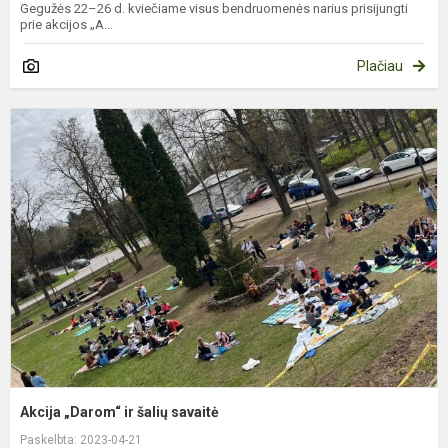
Gegužės 22–26 d. kviečiame visus bendruomenės narius prisijungti
prie akcijos „A...
Plačiau
A
„
ir
š
s
Akcija „Darom“ ir šalių savaitė
Paskelbta: 2023-04-21