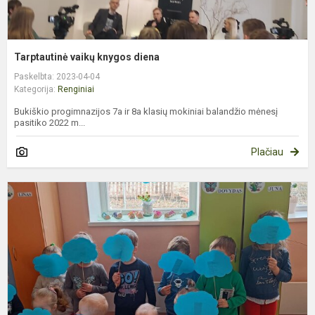
Tarptautinė vaikų knygos diena
Paskelbta: 2023-04-04
Kategorija:
Renginiai
Bukiškio progimnazijos 7a ir 8a klasių mokiniai balandžio mėnesį
pasitiko 2022 m...
Plačiau
P
a
s
d