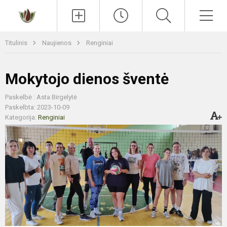
Paieška
Men
Titulinis
Naujienos
Renginiai
Mokytojo dienos šventė
Paskelbė : Asta Birgelytė
Paskelbta: 2023-10-09
Kategorija:
Renginiai