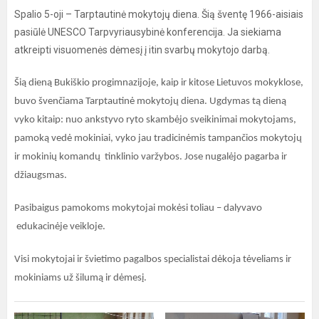
Spalio 5-oji – Tarptautinė mokytojų diena. Šią šventę 1966-aisiais
pasiūlė UNESCO Tarpvyriausybinė konferencija. Ja siekiama
atkreipti visuomenės dėmesį į itin svarbų mokytojo darbą.
Šią dieną Bukiškio progimnazijoje, kaip ir kitose Lietuvos mokyklose,
buvo švenčiama Tarptautinė mokytojų diena. Ugdymas tą dieną
vyko kitaip: nuo ankstyvo ryto skambėjo sveikinimai mokytojams,
pamoką vedė mokiniai, vyko jau tradicinėmis tampančios mokytojų
ir mokinių komandų tinklinio varžybos. Jose nugalėjo pagarba ir
džiaugsmas.
Pasibaigus pamokoms mokytojai mokėsi toliau – dalyvavo
edukacinėje veikloje.
Visi mokytojai ir švietimo pagalbos specialistai dėkoja tėveliams ir
mokiniams už šilumą ir dėmesį.