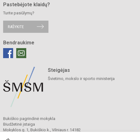
Pastebėjote klaidų?
Turite pasiūlymų?
RAŠYKITE
Bendraukime
Steigėjas
Švietimo, mokslo ir sporto ministerija
Bukiškio pagrindinė mokykla
Biudžetinė įstaiga
Mokyklos g. 1, Bukiškio k., Vilniaus r. 14182
Tel.
+370 604 52317