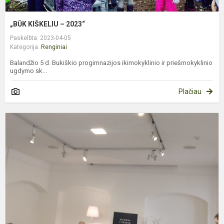
„BŪK KIŠKELIU – 2023“
Paskelbta: 2023-04-05
Kategorija:
Renginiai
Balandžio 5 d. Bukiškio progimnazijos ikimokyklinio ir priešmokyklinio
ugdymo sk...
Plačiau
T
v
k
d