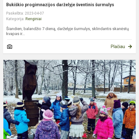
Bukiškio progimnazijos darželyje šventinis šurmulys
Paskelbta: 2023-04-07
Kategorija:
Renginiai
Šiandien, balandžio 7 dieną, darželyje šurmulys, sklindantis skanėstų
kvapas ir...
Plačiau
„
K
–
2