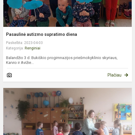
Pasaulinė autizmo supratimo diena
Paskelbta: 2023-04-03
Kategorija:
Renginiai
Balandžio 3 d. Bukiškio progimnazijos priešmokyklinio skyriaus,
Karvio ir Avižie...
Plačiau
M
e
r