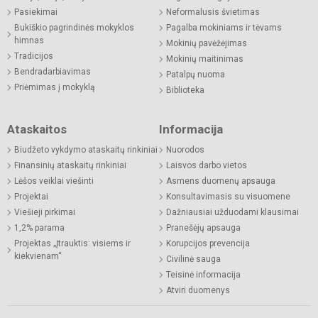
Pasiekimai
Neformalusis švietimas
Bukiškio pagrindinės mokyklos
Pagalba mokiniams ir tėvams
himnas
Mokinių pavėžėjimas
Tradicijos
Mokinių maitinimas
Bendradarbiavimas
Patalpų nuoma
Priėmimas į mokyklą
Biblioteka
Ataskaitos
Informacija
Biudžeto vykdymo ataskaitų rinkiniai
Nuorodos
Finansinių ataskaitų rinkiniai
Laisvos darbo vietos
Lėšos veiklai viešinti
Asmens duomenų apsauga
Projektai
Konsultavimasis su visuomene
Viešieji pirkimai
Dažniausiai užduodami klausimai
1,2% parama
Pranešėjų apsauga
Projektas „Įtrauktis: visiems ir
Korupcijos prevencija
kiekvienam“
Civilinė sauga
Teisinė informacija
Atviri duomenys