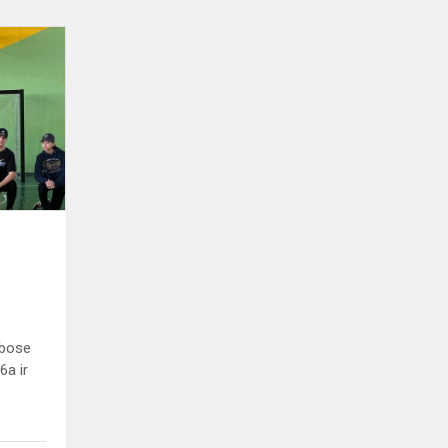
Tarpklasinės
krepšinio
varžybos
ybose
6a ir