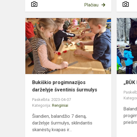
Plačiau
Bukiškio
progimnazij
darželyje
šventinis
šurmulys
Bukiškio progimnazijos
„BŪK 
darželyje šventinis šurmulys
Paskelb
Kategor
Paskelbta: 2023-04-07
Kategorija:
Renginiai
Baland
progim
Šiandien, balandžio 7 dieną,
priešm
darželyje šurmulys, sklindantis
skanėstų kvapas ir...