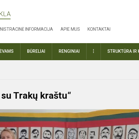
YKLA
NISTRACINĖ INFORMACIJA
APIE MUS
KONTAKTAI
DAUGIAU
TĖVAMS
BŪRELIAI
RENGINIAI
STRUKTŪRA IR 
 su Trakų kraštu“