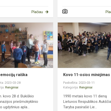
Plačiau
Pla
Mūsų
emocijų
raiška
emocijų raiška
Kovo 11-osios minėjimas
ta: 2023-03-28
Paskelbta: 2023-03-11
ija:
Renginiai
Kategorija:
Renginiai
. kovo 28 d. Bukiškio
1990 metais kovo 11 dieną
nazijos priešmokyklinio
Lietuvos Respublikos Aukščia
 ugdytinius apla...
Taryba pasirašė Lie...