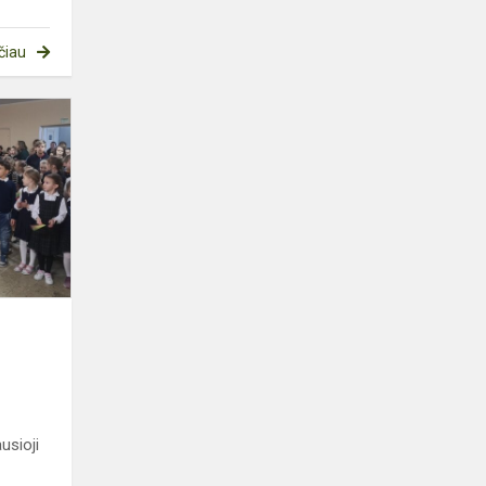
čiau
Kovo
11-
osios
minėjimas
usioji