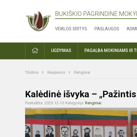
BUKIŠKIO PAGRINDINĖ MOK
VEIKLOS SRITYS
PASLAUGOS
ADMI
PRADŽIA
UGDYMAS
PAGALBA MOKINIAMS IR 
Titulinis
Naujienos
Renginiai
Kalėdinė išvyka – „Pažintis
Paskelbta: 2023-12-13
Kategorija:
Renginiai