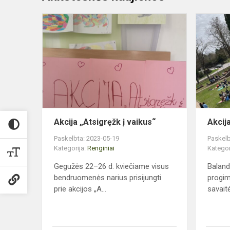
Akcija
„Atsigręžk
į
vaikus“
Akcija „Atsigręžk į vaikus“
Akcija
Paskelbta: 2023-05-19
Paskelb
Kategorija:
Renginiai
Kategor
Gegužės 22–26 d. kviečiame visus
Baland
bendruomenės narius prisijungti
progim
prie akcijos „A...
savaitė