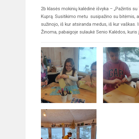
2b klasės mokinių kalėdinė išvyka – „Pažintis su T
Kuprą. Susitikimo metu susipažino su bitėmis, aišk
sužinojo, iš kur atsiranda medus, iš kur vaškas.
Žinoma, pabaigoje sulaukė Senio Kalėdos, kuris 