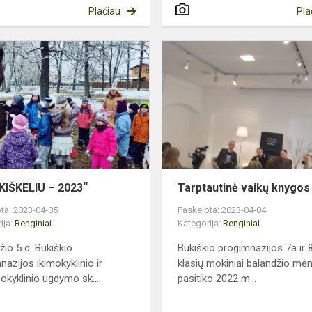
Plačiau
Pla
„BŪK
os
KIŠKELIU
–
2023“
KIŠKELIU – 2023“
Tarptautinė vaikų knygos
ta: 2023-04-05
Paskelbta: 2023-04-04
ija:
Renginiai
Kategorija:
Renginiai
žio 5 d. Bukiškio
Bukiškio progimnazijos 7a ir 
nazijos ikimokyklinio ir
klasių mokiniai balandžio mė
okyklinio ugdymo sk...
pasitiko 2022 m...