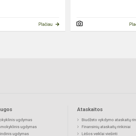
Plačiau
Pla
augos
Ataskaitos
okyklinis ugdymas
Biudžeto vykdymo ataskaitų rin
šmokyklinis ugdymas
Finansinių ataskaitų rinkiniai
indinis ugdymas
Lėšos veiklai viešinti