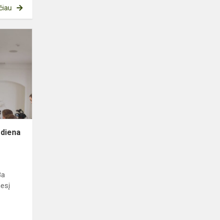
čiau
Tarptautinė
vaikų
knygos
diena
 diena
8a
nesį