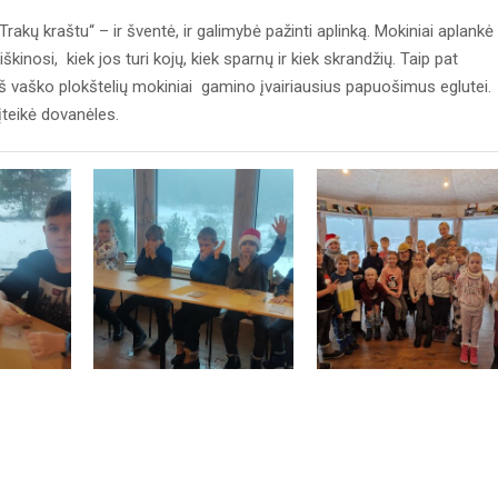
rakų kraštu“ – ir šventė, ir galimybė pažinti aplinką. Mokiniai aplankė
inosi, kiek jos turi kojų, kiek sparnų ir kiek skrandžių. Taip pat
 Iš vaško plokštelių mokiniai gamino įvairiausius papuošimus eglutei.
įteikė dovanėles.