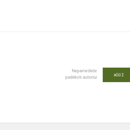
Nepamirškite
2
AČIŪ
padėkoti autoriui