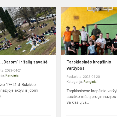
Akcija
„Darom“
ir
šalių
savaitė
 „Darom“ ir šalių savaitė
Tarpklasinės krepšinio
varžybos
ta: 2023-04-21
ija:
Renginiai
Paskelbta: 2023-04-20
Kategorija:
Renginiai
žio 17–21 d. Bukiškio
nazijoje aktyvi ir įdomi
Tarpklasinėse krepšinio varž
.
susitiko mūsų progimnazijos 
8a klasių va...