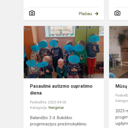
Plačiau
Pasaulinė
autizmo
supratimo
diena
Pasaulinė autizmo supratimo
Mūsų 
diena
Paskelb
Kategor
Paskelbta: 2023-04-03
Kategorija:
Renginiai
2023 m
progim
Balandžio 3 d. Bukiškio
ugdymo
progimnazijos priešmokyklinio