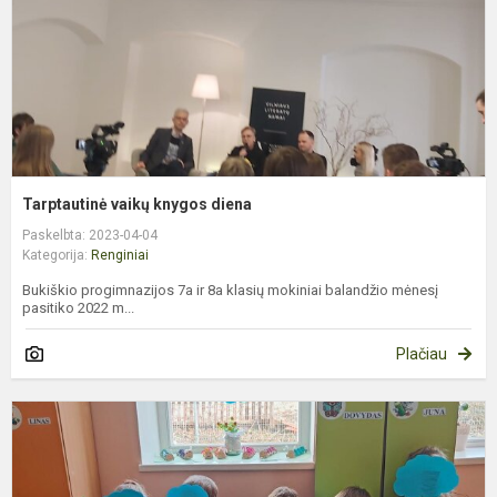
Tarptautinė vaikų knygos diena
Paskelbta: 2023-04-04
Kategorija:
Renginiai
Bukiškio progimnazijos 7a ir 8a klasių mokiniai balandžio mėnesį
pasitiko 2022 m...
Plačiau
P
a
s
d