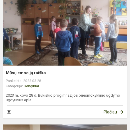
r
Mūsų emocijų raiška
Paskelbta: 2023-03-28
Kategorija:
Renginiai
2023 m. kovo 28 d. Bukiškio progimnazijos priešmokyklinio ugdymo
ugdytinius apla...
Plačiau
K