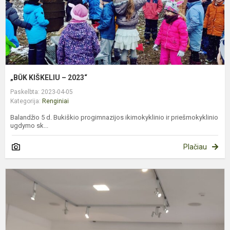
„BŪK KIŠKELIU – 2023“
Paskelbta: 2023-04-05
Kategorija:
Renginiai
Balandžio 5 d. Bukiškio progimnazijos ikimokyklinio ir priešmokyklinio
ugdymo sk...
Plačiau
T
v
k
d