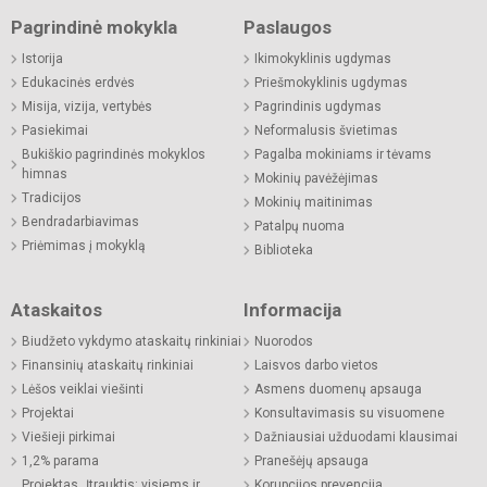
Pagrindinė mokykla
Paslaugos
Istorija
Ikimokyklinis ugdymas
Edukacinės erdvės
Priešmokyklinis ugdymas
Misija, vizija, vertybės
Pagrindinis ugdymas
Pasiekimai
Neformalusis švietimas
Bukiškio pagrindinės mokyklos
Pagalba mokiniams ir tėvams
himnas
Mokinių pavėžėjimas
Tradicijos
Mokinių maitinimas
Bendradarbiavimas
Patalpų nuoma
Priėmimas į mokyklą
Biblioteka
Ataskaitos
Informacija
Biudžeto vykdymo ataskaitų rinkiniai
Nuorodos
Finansinių ataskaitų rinkiniai
Laisvos darbo vietos
Lėšos veiklai viešinti
Asmens duomenų apsauga
Projektai
Konsultavimasis su visuomene
Viešieji pirkimai
Dažniausiai užduodami klausimai
1,2% parama
Pranešėjų apsauga
Projektas „Įtrauktis: visiems ir
Korupcijos prevencija