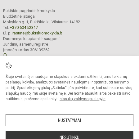
Bukiškio pagrindinė mokykla
Biudžetinė įstaiga
Mokyklos g. 1, Bukiškio k., Vilniaus r. 14182
Tel.
+370 604 52317
El. p.
rastine@bukiskiomokykla.lt
Duomenys kaupiami ir saugomi
Juridinių asmenų registre
Įmonės kodas 306139262
© 2023. Bukiškio pagrindinė mokykla. Visos teisės saugomos.
Šioje svetainėje naudojame slapukus siekdami užtikrinti jums teikiamų
Kopijuoti turinį be raštiško Bukiškio pagrindinės mokyklos administracijos
sutikimo griežtai draudžiama.
paslaugų kokybę, analizuoti svetainės naudojimą ir optimizuoti naršymo
patirtį. Spustelėję mygtuką „Sutinku“, jūs patvirtinate, kad sutinkate su visų
Prieinamumo paraiška
Slapukų valdymas
slapukų naudojimu šioje svetainėje. Jei norite atšaukti arba pakeisti savo
sutikimus, prašome apsilankyti
slapukų valdymo puslapyje
.
Sumanus būdas atnaujinti
mokyklos interneto
svetainę
NUSTATYMAI
NESUTINKU