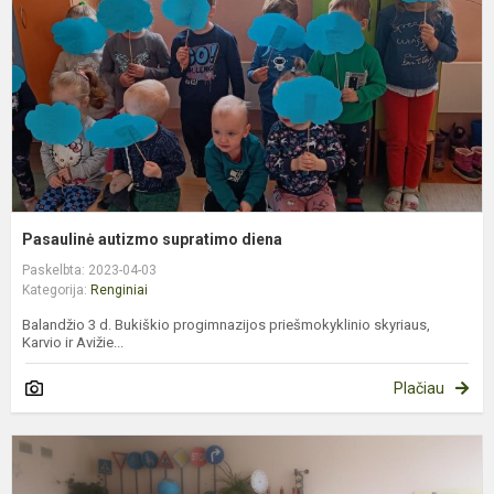
Pasaulinė autizmo supratimo diena
Paskelbta: 2023-04-03
Kategorija:
Renginiai
Balandžio 3 d. Bukiškio progimnazijos priešmokyklinio skyriaus,
Karvio ir Avižie...
Plačiau
M
e