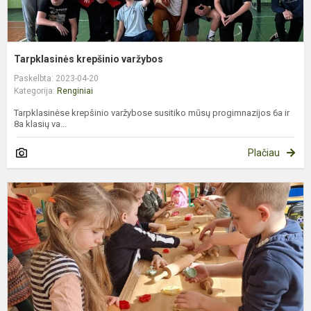
Tarpklasinės krepšinio varžybos
Paskelbta: 2023-04-20
Kategorija:
Renginiai
Tarpklasinėse krepšinio varžybose susitiko mūsų progimnazijos 6a ir
8a klasių va...
Plačiau
B
p
d
š
š