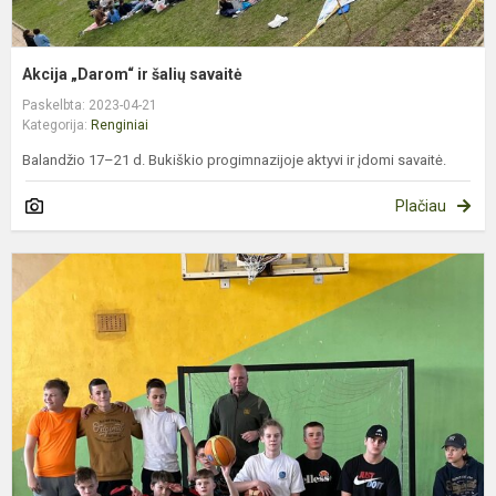
Akcija „Darom“ ir šalių savaitė
Paskelbta: 2023-04-21
Kategorija:
Renginiai
Balandžio 17–21 d. Bukiškio progimnazijoje aktyvi ir įdomi savaitė.
Plačiau
T
k
v