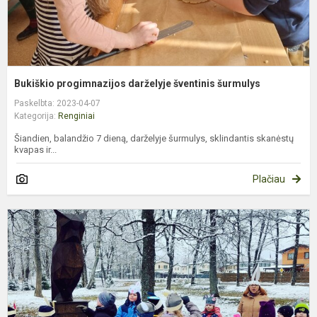
Bukiškio progimnazijos darželyje šventinis šurmulys
Paskelbta: 2023-04-07
Kategorija:
Renginiai
Šiandien, balandžio 7 dieną, darželyje šurmulys, sklindantis skanėstų
kvapas ir...
Plačiau
„
K
–
2