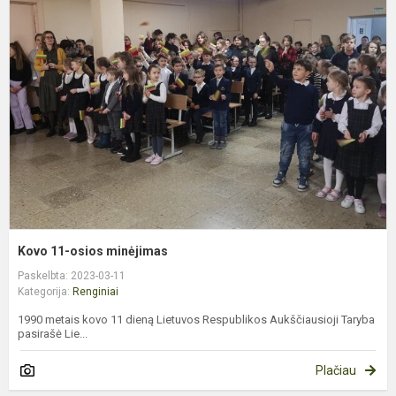
1
o
m
Kovo 11-osios minėjimas
Paskelbta: 2023-03-11
Kategorija:
Renginiai
1990 metais kovo 11 dieną Lietuvos Respublikos Aukščiausioji Taryba
pasirašė Lie...
Plačiau