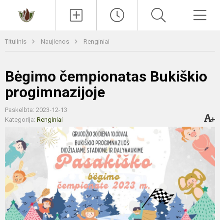
Paieška
Men
Titulinis
Naujienos
Renginiai
Bėgimo čempionatas Bukiškio
progimnazijoje
Paskelbta: 2023-12-13
Kategorija:
Renginiai