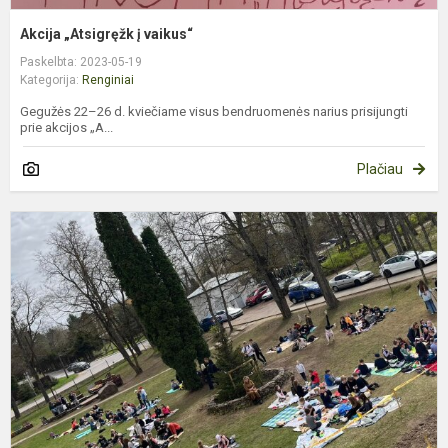
Akcija „Atsigręžk į vaikus“
Paskelbta: 2023-05-19
Kategorija:
Renginiai
Gegužės 22–26 d. kviečiame visus bendruomenės narius prisijungti
prie akcijos „A...
Plačiau
A
„
ir
š
s