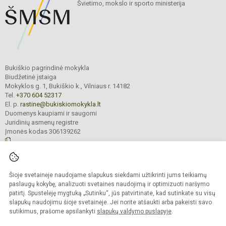
Švietimo, mokslo ir sporto ministerija
Bukiškio pagrindinė mokykla
Biudžetinė įstaiga
Mokyklos g. 1, Bukiškio k., Vilniaus r. 14182
Tel.
+370 604 52317
El. p.
rastine@bukiskiomokykla.lt
Duomenys kaupiami ir saugomi
Juridinių asmenų registre
Įmonės kodas 306139262
© 2023. Bukiškio pagrindinė mokykla. Visos teisės saugomos.
Šioje svetainėje naudojame slapukus siekdami užtikrinti jums teikiamų
Kopijuoti turinį be raštiško Bukiškio pagrindinės mokyklos administracijos
sutikimo griežtai draudžiama.
paslaugų kokybę, analizuoti svetainės naudojimą ir optimizuoti naršymo
patirtį. Spustelėję mygtuką „Sutinku“, jūs patvirtinate, kad sutinkate su visų
Prieinamumo paraiška
Slapukų valdymas
slapukų naudojimu šioje svetainėje. Jei norite atšaukti arba pakeisti savo
sutikimus, prašome apsilankyti
slapukų valdymo puslapyje
.
Sumanus būdas atnaujinti
mokyklos interneto