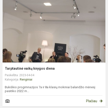
v
k
d
Tarptautinė vaikų knygos diena
Paskelbta: 2023-04-04
Kategorija:
Renginiai
Bukiškio progimnazijos 7a ir 8a klasių mokiniai balandžio mėnesį
pasitiko 2022 m...
Plačiau