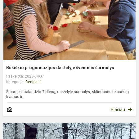
š
Bukiškio progimnazijos darželyje šventinis šurmulys
Paskelbta: 2023-04-07
Kategorija:
Renginiai
Šiandien, balandžio 7 dieną, darželyje šurmulys, sklindantis skanėstų
kvapas ir...
Plačiau
„
K