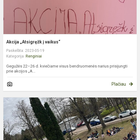
Akcija „Atsigręžk į vaikus“
Paskelbta: 2023-05-19
Kategorija:
Renginiai
Gegužės 22–26 d. kviečiame visus bendruomenės narius prisijungti
prie akcijos „A...
Plačiau
A
„
ir
š
s