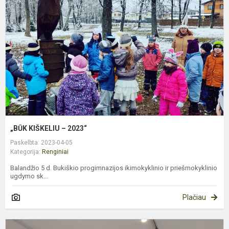
–
2
„BŪK KIŠKELIU – 2023“
Paskelbta: 2023-04-05
Kategorija:
Renginiai
Balandžio 5 d. Bukiškio progimnazijos ikimokyklinio ir priešmokyklinio
ugdymo sk...
Plačiau
T