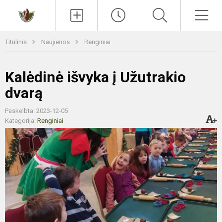
Paieška
Men
Titulinis
Naujienos
Renginiai
Kalėdinė išvyka į Užutrakio
dvarą
Paskelbta: 2023-12-05
Kategorija:
Renginiai