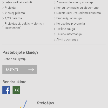
Lėšos veiklai viešinti
Asmens duomenų apsauga
Projektai
Konsultavimasis su visuomene
Viešieji pirkimai
Dažniausiai užduodami klausimai
1,2% parama
Pranešėjų apsauga
Projektas „Įtrauktis: visiems ir
Korupcijos prevencija
kiekvienam“
Civilinė sauga
Teisinė informacija
Atviri duomenys
Pastebėjote klaidų?
Turite pasiūlymų?
RAŠYKITE
Bendraukime
Steigėjas