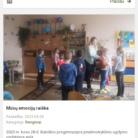
Plačiau
M
e
r
Mūsų emocijų raiška
Paskelbta: 2023-03-28
Kategorija:
Renginiai
2023 m. kovo 28 d. Bukiškio progimnazijos priešmokyklinio ugdymo
ugdytinius apla...