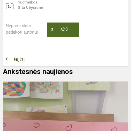
Nuotraukos:
Gita Ubyšienė
Nepamirškite
3
AČIŪ
padėkoti autoriui
Grįžti
Ankstesnės naujienos
A
„
į
v