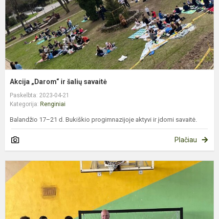
Akcija „Darom“ ir šalių savaitė
Paskelbta: 2023-04-21
Kategorija:
Renginiai
Balandžio 17–21 d. Bukiškio progimnazijoje aktyvi ir įdomi savaitė.
Plačiau
T
k
v