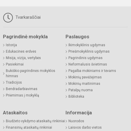
Tvarkaraščiai
Pagrindinė mokykla
Paslaugos
Istorija
Ikimokyklinis ugdymas
Edukacinės erdvės
Priešmokyklinis ugdymas
Misija, vizija, vertybės
Pagrindinis ugdymas
Pasiekimai
Neformalusis švietimas
Bukiškio pagrindinės mokyklos
Pagalba mokiniams ir tėvams
himnas
Mokinių pavėžėjimas
Tradicijos
Mokinių maitinimas
Bendradarbiavimas
Patalpų nuoma
Priėmimas į mokyklą
Biblioteka
Ataskaitos
Informacija
Biudžeto vykdymo ataskaitų rinkiniai
Nuorodos
Finansinių ataskaitų rinkiniai
Laisvos darbo vietos