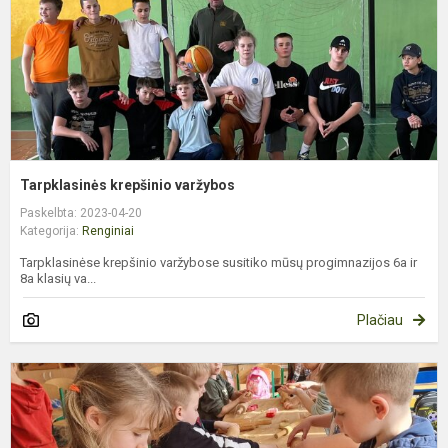
Tarpklasinės krepšinio varžybos
Paskelbta: 2023-04-20
Kategorija:
Renginiai
Tarpklasinėse krepšinio varžybose susitiko mūsų progimnazijos 6a ir
8a klasių va...
Plačiau
B
p
d
š