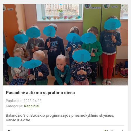
P
a
s
d
Pasaulinė autizmo supratimo diena
Paskelbta: 2023-04-03
Kategorija:
Renginiai
Balandžio 3 d. Bukiškio progimnazijos priešmokyklinio skyriaus,
Karvio ir Avižie...