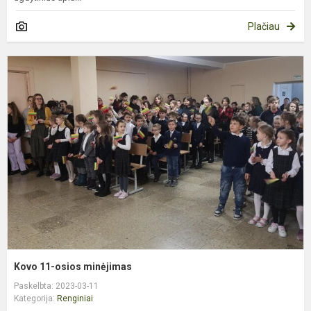
Plačiau
K
1
o
m
Kovo 11-osios minėjimas
Paskelbta: 2023-03-11
Kategorija:
Renginiai