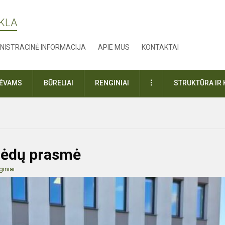
YKLA
NISTRACINĖ INFORMACIJA
APIE MUS
KONTAKTAI
DAUGIAU
TĖVAMS
BŪRELIAI
RENGINIAI
STRUKTŪRA IR 
lėdų prasmė
iniai