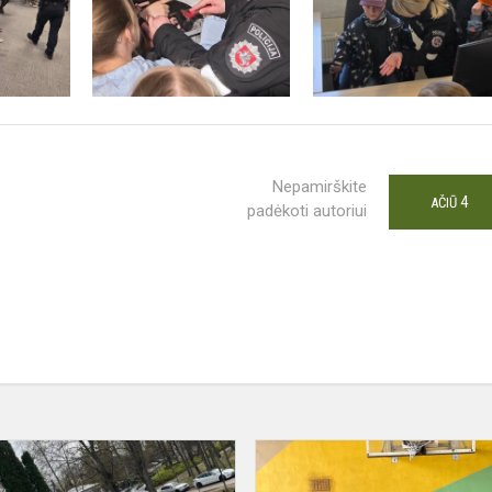
Nepamirškite
4
AČIŪ
padėkoti autoriui
Akcija
„Darom“