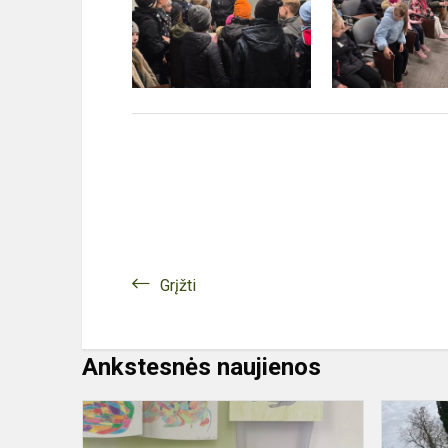
Grįžti
Ankstesnės naujienos
Akcija
„Atsigręžk