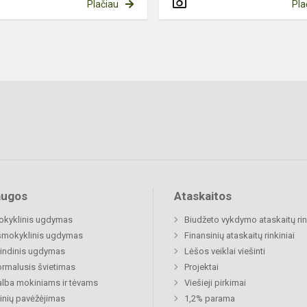
Plačiau
Pla
augos
Ataskaitos
okyklinis ugdymas
Biudžeto vykdymo ataskaitų rin
šmokyklinis ugdymas
Finansinių ataskaitų rinkiniai
indinis ugdymas
Lėšos veiklai viešinti
rmalusis švietimas
Projektai
lba mokiniams ir tėvams
Viešieji pirkimai
nių pavėžėjimas
1,2% parama