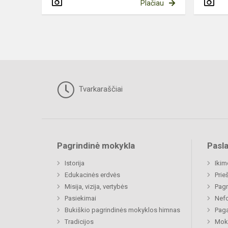
Plačiau
Tvarkaraščiai
Pagrindinė mokykla
Pasl
Istorija
Ikim
Edukacinės erdvės
Prie
Misija, vizija, vertybės
Pagr
Pasiekimai
Nefo
Bukiškio pagrindinės mokyklos himnas
Paga
Tradicijos
Moki