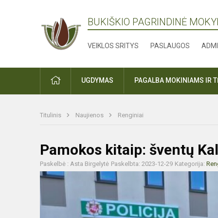
BUKIŠKIO PAGRINDINĖ MOK
VEIKLOS SRITYS
PASLAUGOS
ADMI
PRADŽIA
UGDYMAS
PAGALBA MOKINIAMS IR 
Titulinis
Naujienos
Renginiai
Pamokos kitaip: šventų Ka
Paskelbė : Asta Birgelytė
Paskelbta: 2023-12-29
Kategorija:
Reng