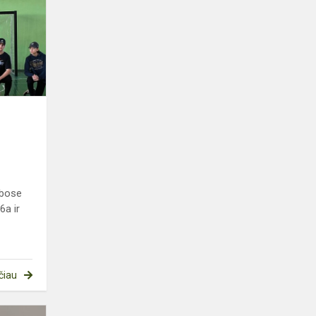
varžybos
ybose
6a ir
čiau
Tarptautinė