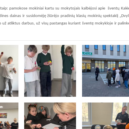
taip: pamokose mokiniai kartu su mokytojais kalbėjosi apie šventų Kal
dines dainas ir susidomėję žiūrėjo pradinių klasių mokinių spektaklį „Dvyl
už atliktus darbus, už visų pastangas kuriant šventę mokykloje ir palink