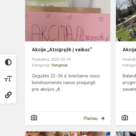
į
vaikus“
Akcija „Atsigręžk į vaikus“
Akcija
Paskelbta: 2023-05-19
Paskelb
Kategorija:
Renginiai
Kategor
Gegužės 22–26 d. kviečiame visus
Baland
bendruomenės narius prisijungti
progim
prie akcijos „A...
savaitė
Plačiau
Bukiškio