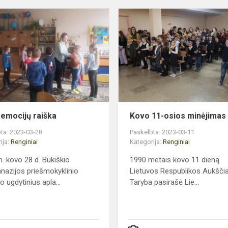
Mūsų
emocijų
raiška
emocijų raiška
Kovo 11-osios minėjimas
ta: 2023-03-28
Paskelbta: 2023-03-11
ija:
Renginiai
Kategorija:
Renginiai
. kovo 28 d. Bukiškio
1990 metais kovo 11 dieną
nazijos priešmokyklinio
Lietuvos Respublikos Aukščia
 ugdytinius apla...
Taryba pasirašė Lie...