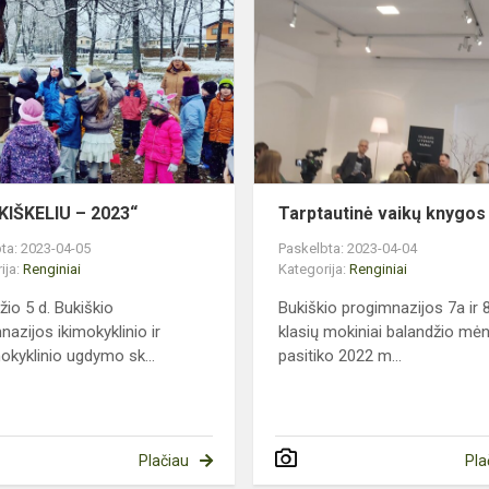
os
KIŠKELIU
–
2023“
KIŠKELIU – 2023“
Tarptautinė vaikų knygos
ta: 2023-04-05
Paskelbta: 2023-04-04
ija:
Renginiai
Kategorija:
Renginiai
žio 5 d. Bukiškio
Bukiškio progimnazijos 7a ir 
nazijos ikimokyklinio ir
klasių mokiniai balandžio mė
okyklinio ugdymo sk...
pasitiko 2022 m...
Plačiau
Pla