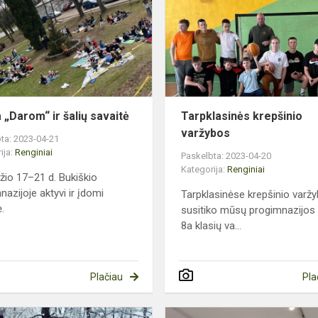
ir
šalių
savaitė
 „Darom“ ir šalių savaitė
Tarpklasinės krepšinio
varžybos
ta: 2023-04-21
ija:
Renginiai
Paskelbta: 2023-04-20
Kategorija:
Renginiai
žio 17–21 d. Bukiškio
nazijoje aktyvi ir įdomi
Tarpklasinėse krepšinio varž
.
susitiko mūsų progimnazijos 
8a klasių va...
Plačiau
Pla
„BŪK