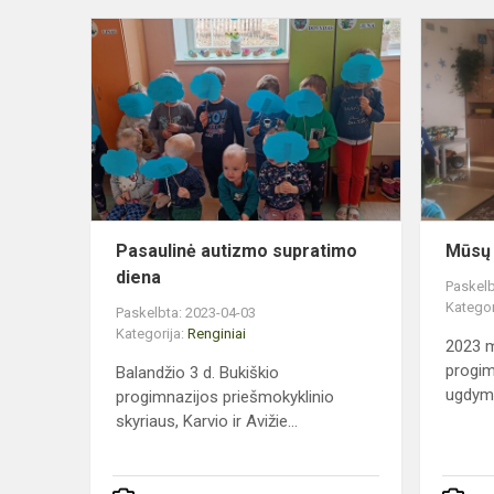
Pasaulinė
autizmo
supratimo
diena
Pasaulinė autizmo supratimo
Mūsų 
diena
Paskelb
Kategor
Paskelbta: 2023-04-03
Kategorija:
Renginiai
2023 m
progim
Balandžio 3 d. Bukiškio
ugdymo
progimnazijos priešmokyklinio
skyriaus, Karvio ir Avižie...