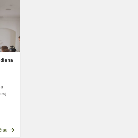
vaikų
knygos
diena
 diena
8a
nesį
čiau