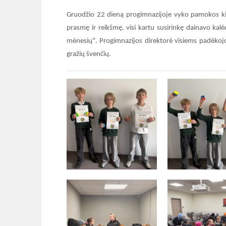
Gruodžio 22 dieną progimnazijoje vyko pamokos ki
prasmę ir reikšmę, visi kartu susirinkę dainavo kalė
mėnesių". Progimnazijos direktorė visiems padėkojo 
gražių švenčių.