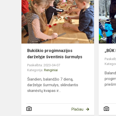
progimnazij
darželyje
šventinis
šurmulys
Bukiškio progimnazijos
„BŪK 
darželyje šventinis šurmulys
Paskelb
Kategor
Paskelbta: 2023-04-07
Kategorija:
Renginiai
Baland
progim
Šiandien, balandžio 7 dieną,
priešm
darželyje šurmulys, sklindantis
skanėstų kvapas ir...
Plačiau