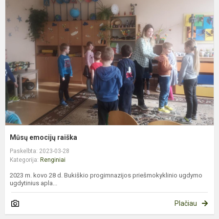
e
r
Mūsų emocijų raiška
Paskelbta: 2023-03-28
Kategorija:
Renginiai
2023 m. kovo 28 d. Bukiškio progimnazijos priešmokyklinio ugdymo
ugdytinius apla...
Plačiau