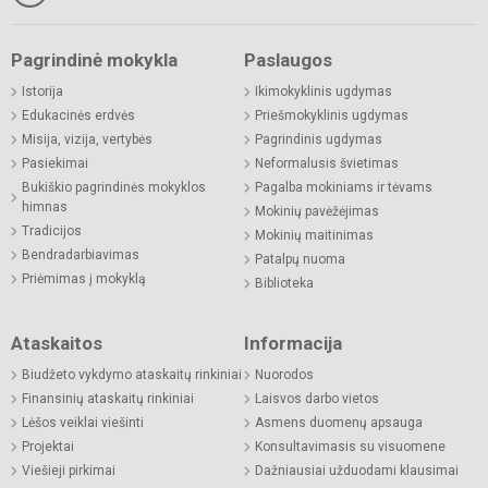
Pagrindinė mokykla
Paslaugos
Istorija
Ikimokyklinis ugdymas
Edukacinės erdvės
Priešmokyklinis ugdymas
Misija, vizija, vertybės
Pagrindinis ugdymas
Pasiekimai
Neformalusis švietimas
Bukiškio pagrindinės mokyklos
Pagalba mokiniams ir tėvams
himnas
Mokinių pavėžėjimas
Tradicijos
Mokinių maitinimas
Bendradarbiavimas
Patalpų nuoma
Priėmimas į mokyklą
Biblioteka
Ataskaitos
Informacija
Biudžeto vykdymo ataskaitų rinkiniai
Nuorodos
Finansinių ataskaitų rinkiniai
Laisvos darbo vietos
Lėšos veiklai viešinti
Asmens duomenų apsauga
Projektai
Konsultavimasis su visuomene
Viešieji pirkimai
Dažniausiai užduodami klausimai