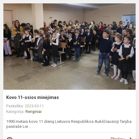
K
1
o
m
Kovo 11-osios minėjimas
Paskelbta: 2023-03-11
Kategorija:
Renginiai
1990 metais kovo 11 dieną Lietuvos Respublikos Aukščiausioji Taryba
pasirašė Lie...