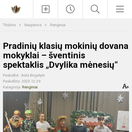
Paieška
Men
Titulinis
Naujienos
Renginiai
Pradinių klasių mokinių dovana
mokyklai – šventinis
spektaklis „Dvylika mėnesių“
Paskelbė : Asta Birgelytė
Paskelbta: 2023-12-29
Kategorija:
Renginiai