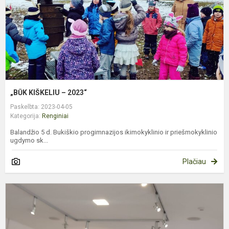
„BŪK KIŠKELIU – 2023“
Paskelbta: 2023-04-05
Kategorija:
Renginiai
Balandžio 5 d. Bukiškio progimnazijos ikimokyklinio ir priešmokyklinio
ugdymo sk...
Plačiau
T
v
k
d