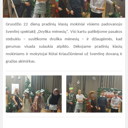
Gruodžio 22 dieną pradinių klasių mokiniai visiems padovanojo
šventinį spektaklį „Dvylika mėnesių“. Visi kartu patikėjome pasakos
stebuklu – susitikome dvylika mėnesių – ir džiaugėmės, kad
gerumas visada sulaukia atpildo. Dėkojame pradinių klasių
mokiniams ir mokytojai Rūtai Kriaučiūnienei už šventinę dovaną ir
gražias akimirkas.