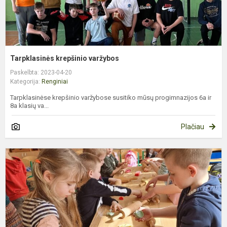
Tarpklasinės krepšinio varžybos
Paskelbta: 2023-04-20
Kategorija:
Renginiai
Tarpklasinėse krepšinio varžybose susitiko mūsų progimnazijos 6a ir
8a klasių va...
Plačiau
B
p
d
š
š