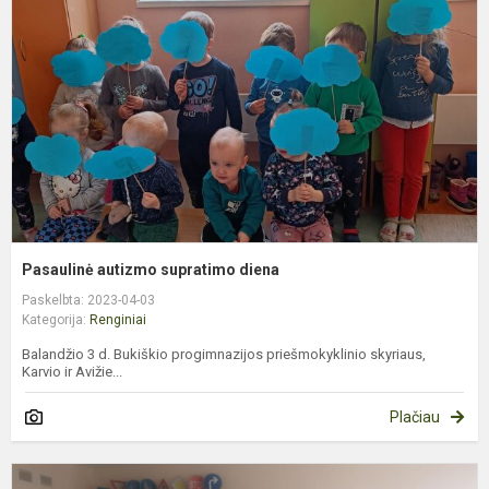
s
d
Pasaulinė autizmo supratimo diena
Paskelbta: 2023-04-03
Kategorija:
Renginiai
Balandžio 3 d. Bukiškio progimnazijos priešmokyklinio skyriaus,
Karvio ir Avižie...
Plačiau
M