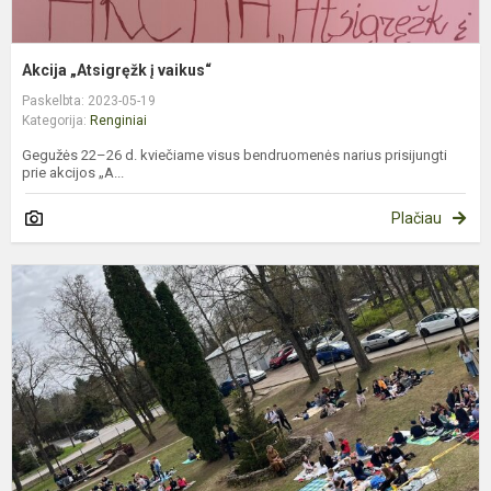
Akcija „Atsigręžk į vaikus“
Paskelbta: 2023-05-19
Kategorija:
Renginiai
Gegužės 22–26 d. kviečiame visus bendruomenės narius prisijungti
prie akcijos „A...
Plačiau
A
„
ir
š
s