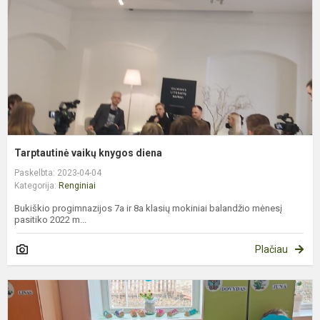
Tarptautinė vaikų knygos diena
Paskelbta: 2023-04-04
Kategorija:
Renginiai
Bukiškio progimnazijos 7a ir 8a klasių mokiniai balandžio mėnesį
pasitiko 2022 m...
Plačiau
P
a