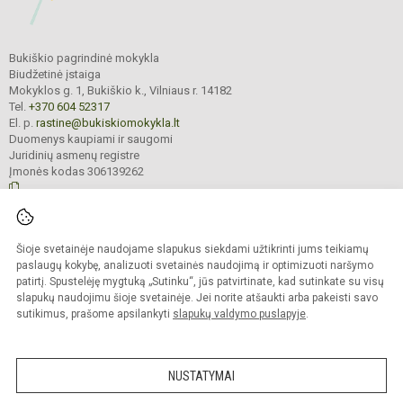
Bukiškio pagrindinė mokykla
Biudžetinė įstaiga
Mokyklos g. 1, Bukiškio k., Vilniaus r. 14182
Tel.
+370 604 52317
El. p.
rastine@bukiskiomokykla.lt
Duomenys kaupiami ir saugomi
Juridinių asmenų registre
Įmonės kodas 306139262
© 2023. Bukiškio pagrindinė mokykla. Visos teisės saugomos.
Šioje svetainėje naudojame slapukus siekdami užtikrinti jums teikiamų
Kopijuoti turinį be raštiško Bukiškio pagrindinės mokyklos administracijos
sutikimo griežtai draudžiama.
paslaugų kokybę, analizuoti svetainės naudojimą ir optimizuoti naršymo
patirtį. Spustelėję mygtuką „Sutinku“, jūs patvirtinate, kad sutinkate su visų
Prieinamumo paraiška
Slapukų valdymas
slapukų naudojimu šioje svetainėje. Jei norite atšaukti arba pakeisti savo
sutikimus, prašome apsilankyti
slapukų valdymo puslapyje
.
Sumanus būdas atnaujinti
mokyklos interneto
svetainę
NUSTATYMAI