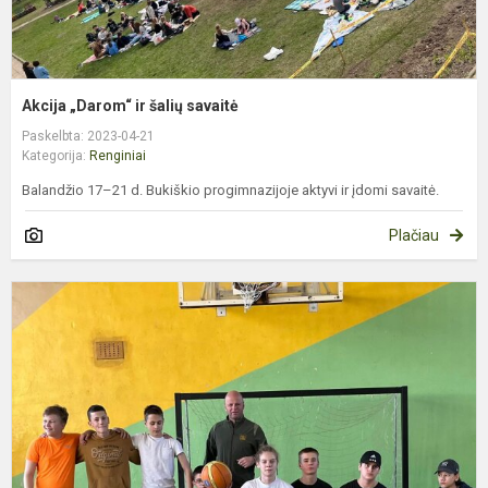
Akcija „Darom“ ir šalių savaitė
Paskelbta: 2023-04-21
Kategorija:
Renginiai
Balandžio 17–21 d. Bukiškio progimnazijoje aktyvi ir įdomi savaitė.
Plačiau
T
k
v