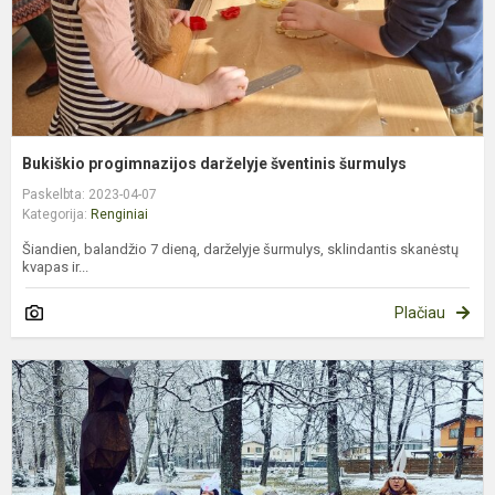
Bukiškio progimnazijos darželyje šventinis šurmulys
Paskelbta: 2023-04-07
Kategorija:
Renginiai
Šiandien, balandžio 7 dieną, darželyje šurmulys, sklindantis skanėstų
kvapas ir...
Plačiau
„
K
–
2