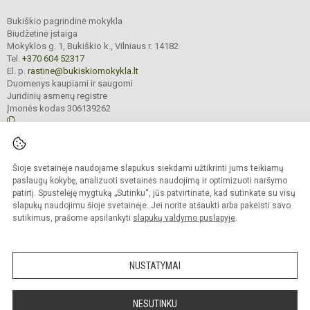
Bukiškio pagrindinė mokykla
Biudžetinė įstaiga
Mokyklos g. 1, Bukiškio k., Vilniaus r. 14182
Tel.
+370 604 52317
El. p.
rastine@bukiskiomokykla.lt
Duomenys kaupiami ir saugomi
Juridinių asmenų registre
Įmonės kodas 306139262
© 2023. Bukiškio pagrindinė mokykla. Visos teisės saugomos.
Šioje svetainėje naudojame slapukus siekdami užtikrinti jums teikiamų
Kopijuoti turinį be raštiško Bukiškio pagrindinės mokyklos administracijos
sutikimo griežtai draudžiama.
paslaugų kokybę, analizuoti svetainės naudojimą ir optimizuoti naršymo
patirtį. Spustelėję mygtuką „Sutinku“, jūs patvirtinate, kad sutinkate su visų
Prieinamumo paraiška
Slapukų valdymas
slapukų naudojimu šioje svetainėje. Jei norite atšaukti arba pakeisti savo
sutikimus, prašome apsilankyti
slapukų valdymo puslapyje
.
Sumanus būdas atnaujinti
mokyklos interneto
svetainę
NUSTATYMAI
NESUTINKU