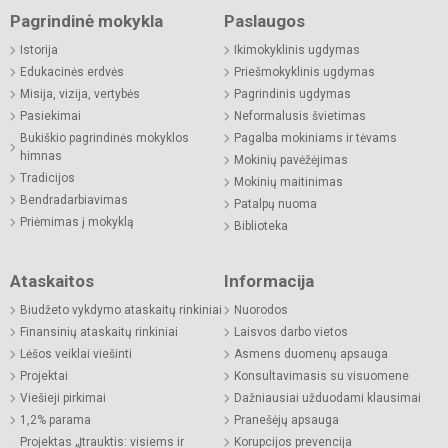
Pagrindinė mokykla
Paslaugos
Istorija
Ikimokyklinis ugdymas
Edukacinės erdvės
Priešmokyklinis ugdymas
Misija, vizija, vertybės
Pagrindinis ugdymas
Pasiekimai
Neformalusis švietimas
Bukiškio pagrindinės mokyklos
Pagalba mokiniams ir tėvams
himnas
Mokinių pavėžėjimas
Tradicijos
Mokinių maitinimas
Bendradarbiavimas
Patalpų nuoma
Priėmimas į mokyklą
Biblioteka
Ataskaitos
Informacija
Biudžeto vykdymo ataskaitų rinkiniai
Nuorodos
Finansinių ataskaitų rinkiniai
Laisvos darbo vietos
Lėšos veiklai viešinti
Asmens duomenų apsauga
Projektai
Konsultavimasis su visuomene
Viešieji pirkimai
Dažniausiai užduodami klausimai
1,2% parama
Pranešėjų apsauga
Projektas „Įtrauktis: visiems ir
Korupcijos prevencija