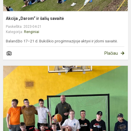
Akcija „Darom“ ir šalių savaitė
Paskelbta: 2023-04-21
Kategorija:
Renginiai
Balandžio 17–21 d. Bukiškio progimnazijoje aktyvi ir įdomi savaitė.
Plačiau
T
k
v