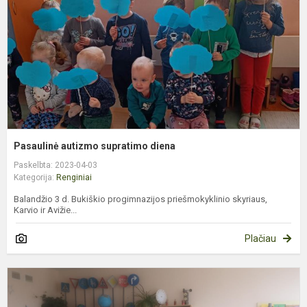
Pasaulinė autizmo supratimo diena
Paskelbta: 2023-04-03
Kategorija:
Renginiai
Balandžio 3 d. Bukiškio progimnazijos priešmokyklinio skyriaus,
Karvio ir Avižie...
Plačiau
M
e