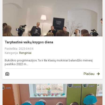
Tarptautinė vaikų knygos diena
Paskelbta: 2023-04-04
Kategorija:
Renginiai
Bukiškio progimnazijos 7a ir 8a klasių mokiniai balandžio mėnesį
pasitiko 2022 m...
Plačiau
P
a
s
d