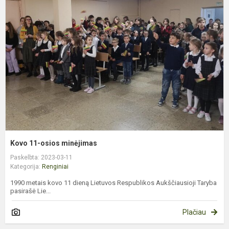
1
o
m
Kovo 11-osios minėjimas
Paskelbta: 2023-03-11
Kategorija:
Renginiai
1990 metais kovo 11 dieną Lietuvos Respublikos Aukščiausioji Taryba
pasirašė Lie...
Plačiau