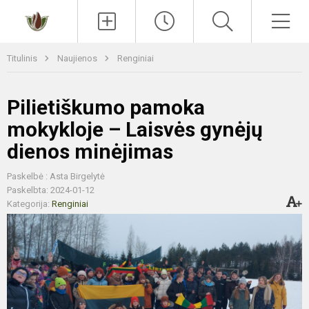
Paieška
Men
Titulinis
Naujienos
Renginiai
Pilietiškumo pamoka
mokykloje – Laisvės gynėjų
dienos minėjimas
Paskelbė : Asta Birgelytė
Paskelbta: 2024-01-12
Kategorija:
Renginiai