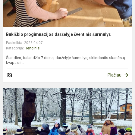
Bukiškio progimnazijos darželyje šventinis šurmulys
Paskelbta: 2023-04-07
Kategorija:
Renginiai
Šiandien, balandžio 7 dieną, darželyje šurmulys, sklindantis skanėstų
kvapas ir...
Plačiau
„
K
–
2