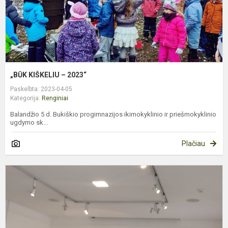
„BŪK KIŠKELIU – 2023“
Paskelbta: 2023-04-05
Kategorija:
Renginiai
Balandžio 5 d. Bukiškio progimnazijos ikimokyklinio ir priešmokyklinio
ugdymo sk...
Plačiau
T
v
k
d