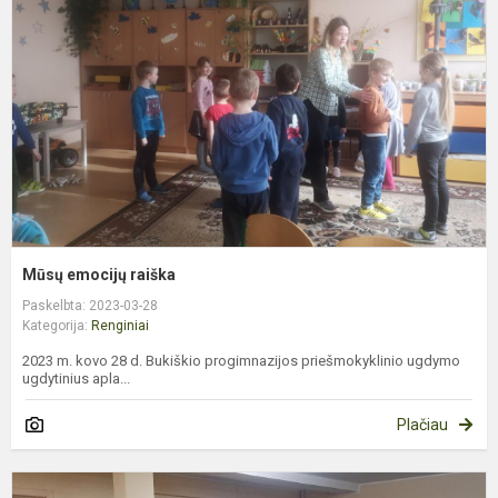
r
Mūsų emocijų raiška
Paskelbta: 2023-03-28
Kategorija:
Renginiai
2023 m. kovo 28 d. Bukiškio progimnazijos priešmokyklinio ugdymo
ugdytinius apla...
Plačiau
K