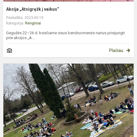
Akcija „Atsigręžk į vaikus“
Paskelbta: 2023-05-19
Kategorija:
Renginiai
Gegužės 22–26 d. kviečiame visus bendruomenės narius prisijungti
prie akcijos „A...
Plačiau
A
„
ir
š
s