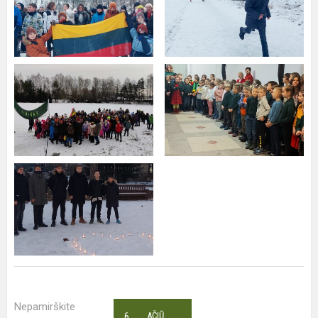
Nepamirškite
6
AČIŪ