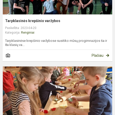
Tarpklasinės krepšinio varžybos
Paskelbta: 2023-04-20
Kategorija:
Renginiai
Tarpklasinėse krepšinio varžybose susitiko mūsų progimnazijos 6a ir
8a klasių va...
Plačiau
B
p
d
š
š