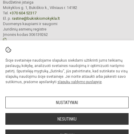
Biudžetinė įstaiga
Mokyklos g. 1, Bukiškio k., Vilniaus r. 14182
Tel.
+370 604 52317
El. p.
rastine@bukiskiomokykla.lt
Duomenys kaupiami ir saugomi
Juridinių asmenų registre
Įmonės kodas 306139262
© 2023. Bukiškio pagrindinė mokykla. Visos teisės saugomos.
Šioje svetainėje naudojame slapukus siekdami užtikrinti jums teikiamų
Kopijuoti turinį be raštiško Bukiškio pagrindinės mokyklos administracijos
sutikimo griežtai draudžiama.
paslaugų kokybę, analizuoti svetainės naudojimą ir optimizuoti naršymo
patirtį. Spustelėję mygtuką „Sutinku“, jūs patvirtinate, kad sutinkate su visų
Prieinamumo paraiška
Slapukų valdymas
slapukų naudojimu šioje svetainėje. Jei norite atšaukti arba pakeisti savo
sutikimus, prašome apsilankyti
slapukų valdymo puslapyje
.
Sumanus būdas atnaujinti
mokyklos interneto
svetainę
NUSTATYMAI
NESUTINKU