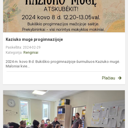
Kaziuko mugė progimnazijoje
Paskelbta: 2024-02-29
Kategorija:
Renginiai
2024 m. kovo 8 d. Bukiškio progimnazijoje šurmuliuos Kaziuko mugė.
Maloniai kvie...
Plačiau
V
1
o
m