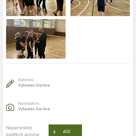
Autorius:
Vytautas Garšva
Nuotraukos:
Vytautas Garšva
Nepamirškite
4
AČIŪ
padėkoti autoriui