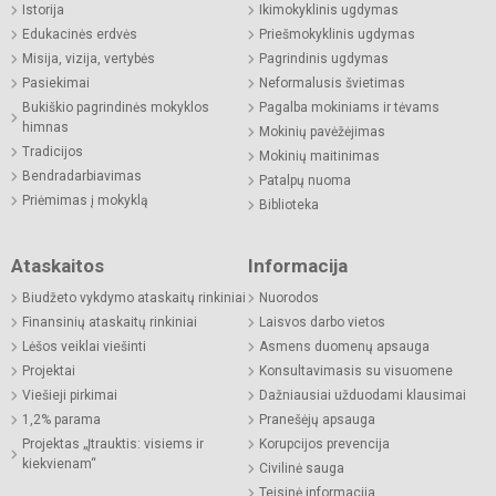
Istorija
Ikimokyklinis ugdymas
Edukacinės erdvės
Priešmokyklinis ugdymas
Misija, vizija, vertybės
Pagrindinis ugdymas
Pasiekimai
Neformalusis švietimas
Bukiškio pagrindinės mokyklos
Pagalba mokiniams ir tėvams
himnas
Mokinių pavėžėjimas
Tradicijos
Mokinių maitinimas
Bendradarbiavimas
Patalpų nuoma
Priėmimas į mokyklą
Biblioteka
Ataskaitos
Informacija
Biudžeto vykdymo ataskaitų rinkiniai
Nuorodos
Finansinių ataskaitų rinkiniai
Laisvos darbo vietos
Lėšos veiklai viešinti
Asmens duomenų apsauga
Projektai
Konsultavimasis su visuomene
Viešieji pirkimai
Dažniausiai užduodami klausimai
1,2% parama
Pranešėjų apsauga
Projektas „Įtrauktis: visiems ir
Korupcijos prevencija
kiekvienam“
Civilinė sauga
Teisinė informacija