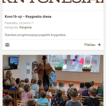
Kovo16-oji – Knygnešio diena
Paskelbta: 2024-03-17
Kategorija:
Renginiai
Šiandien progimnazijoje pagerbti knygnešiai.
Plačiau
I
e
p
m
–
s
p