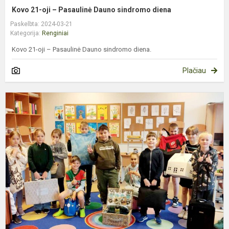
Kovo 21-oji – Pasaulinė Dauno sindromo diena
Paskelbta: 2024-03-21
Kategorija:
Renginiai
Kovo 21-oji – Pasaulinė Dauno sindromo diena.
Plačiau
D
b
k