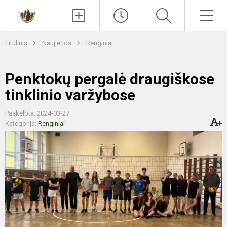
Paieška
Men
Titulinis
Naujienos
Renginiai
Penktokų pergalė draugiškose
tinklinio varžybose
Paskelbta: 2024-03-27
Kategorija:
Renginiai