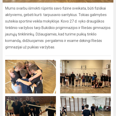
Mums svarbu išmokti rūpintis savo fizine sveikata, būti fiziškai
aktyviems, gebėti kurti tarpusavio santykius. Tokias galimybes
suteikia sportinė veikla mokykloje. Kovo 27 d. vyko draugiškos
tinklinio varžybos tarp Bukiškio prigimnazijos ir Riešės gimnazijos
jaunųjų tinklininkų. Džiaugiamės, kad turime puikią tinklio
komandą, didžiuojamės pergalėmis ir esame dėkingi Riešės
gimnazijai už puikias varžybas.