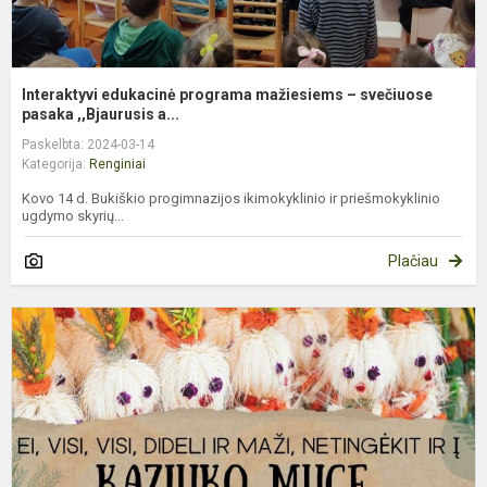
Interaktyvi edukacinė programa mažiesiems – svečiuose
pasaka ,,Bjaurusis a...
Paskelbta: 2024-03-14
Kategorija:
Renginiai
Kovo 14 d. Bukiškio progimnazijos ikimokyklinio ir priešmokyklinio
ugdymo skyrių...
Plačiau
K
m
p