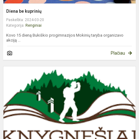
Diena be kuprinių
Paskelbta: 2024-03-20
Kategorija:
Renginiai
Kovo 15 dieną Bukiškio progimnazijos Mokinių taryba organizavo
akciją ...
Plačiau
K
oj
–
K
d