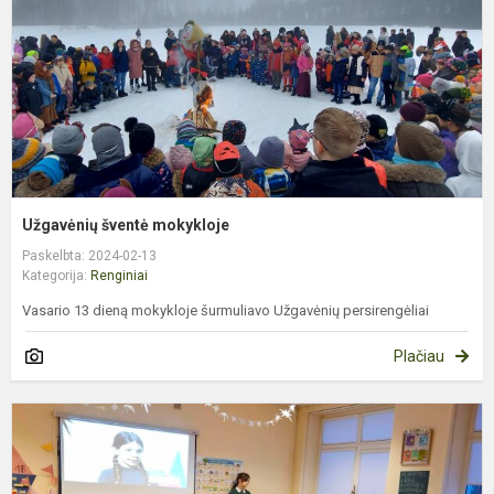
Užgavėnių šventė mokykloje
Paskelbta: 2024-02-13
Kategorija:
Renginiai
Vasario 13 dieną mokykloje šurmuliavo Užgavėnių persirengėliai
Plačiau
S
i
d
p