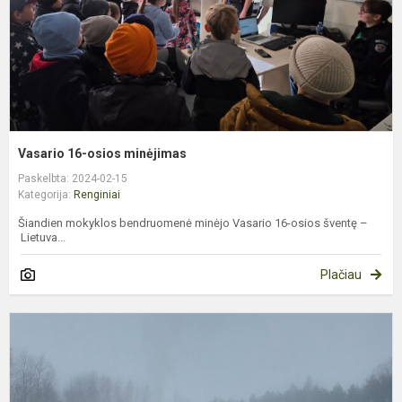
Vasario 16-osios minėjimas
Paskelbta: 2024-02-15
Kategorija:
Renginiai
Šiandien mokyklos bendruomenė minėjo Vasario 16-osios šventę –
Lietuva...
Plačiau
U
š
m