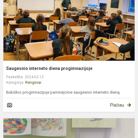
Saugesnio interneto diena progimnazijoje
Paskelbta: 2024-02-12
Kategorija:
Renginiai
Bukiškio progimnazijoje paminėjome saugesnio interneto dieną.
Plačiau
A
„
į