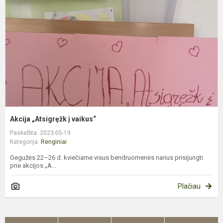
v
Akcija „Atsigręžk į vaikus“
Paskelbta: 2023-05-19
Kategorija:
Renginiai
Gegužės 22–26 d. kviečiame visus bendruomenės narius prisijungti
prie akcijos „A...
Plačiau