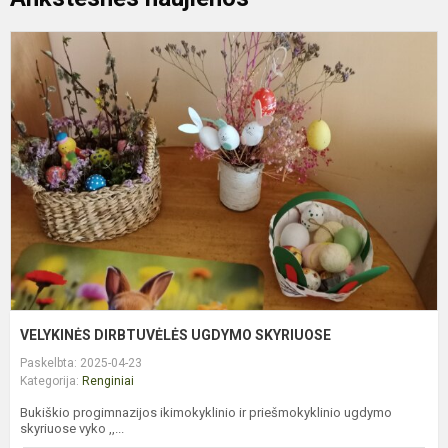
V
D
U
S
VELYKINĖS DIRBTUVĖLĖS UGDYMO SKYRIUOSE
Paskelbta: 2025-04-23
Kategorija:
Renginiai
Bukiškio progimnazijos ikimokyklinio ir priešmokyklinio ugdymo
skyriuose vyko ,,...