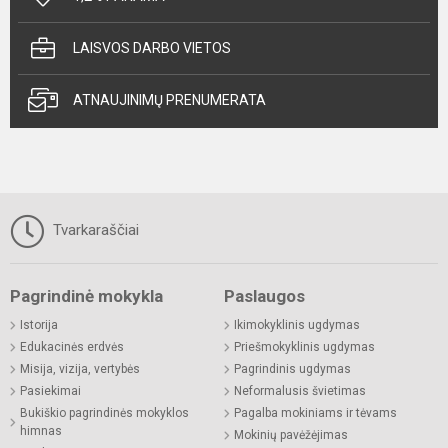
LAISVOS DARBO VIETOS
ATNAUJINIMŲ PRENUMERATA
Tvarkaraščiai
Pagrindinė mokykla
Paslaugos
Istorija
Ikimokyklinis ugdymas
Edukacinės erdvės
Priešmokyklinis ugdymas
Misija, vizija, vertybės
Pagrindinis ugdymas
Pasiekimai
Neformalusis švietimas
Bukiškio pagrindinės mokyklos
Pagalba mokiniams ir tėvams
himnas
Mokinių pavėžėjimas