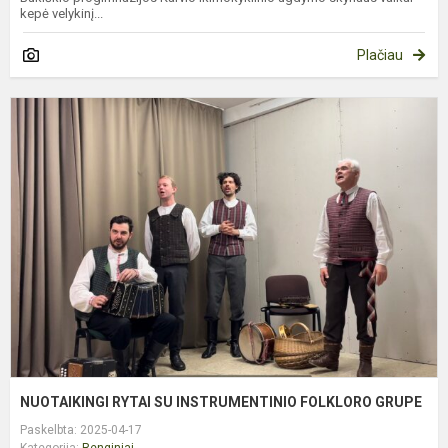
kepė velykinį...
Plačiau
N
R
S
I
F
G
NUOTAIKINGI RYTAI SU INSTRUMENTINIO FOLKLORO GRUPE
Paskelbta: 2025-04-17
Kategorija:
Renginiai