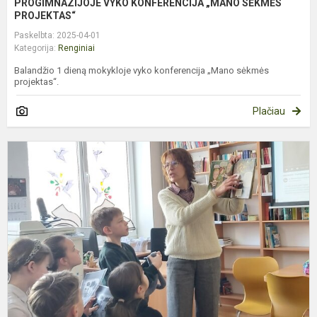
PROGIMNAZIJOJE VYKO KONFERENCIJA „MANO SĖKMĖS
PROJEKTAS“
Paskelbta: 2025-04-01
Kategorija:
Renginiai
Balandžio 1 dieną mokykloje vyko konferencija „Mano sėkmės
projektas“.
Plačiau
M
K
D