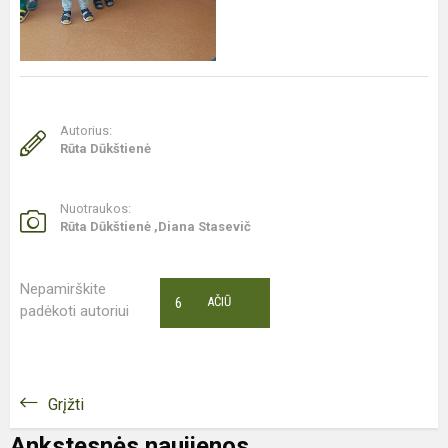
Autorius:
Rūta Dūkštienė
Nuotraukos:
Rūta Dūkštienė ,Diana Stasevič
Nepamirškite
6
AČIŪ
padėkoti autoriui
Grįžti
Ankstesnės naujienos