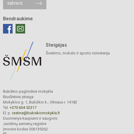
RAŠYKITE
Bendraukime
Steigėjas
Švietimo, mokslo ir sporto ministerija
Bukiškio pagrindinė mokykla
Biudžetinė įstaiga
Mokyklos g. 1, Bukiškio k., Vilniaus r. 14182
Tel.
+370 604 52317
El. p.
rastine@bukiskiomokykla.lt
Duomenys kaupiami ir saugomi
Juridinių asmenų registre
Įmonės kodas 306139262