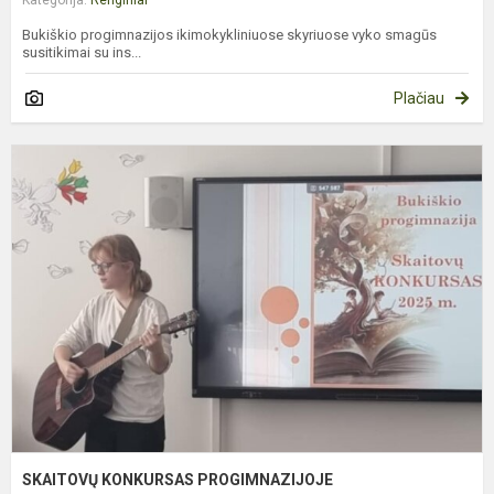
Bukiškio progimnazijos ikimokykliniuose skyriuose vyko smagūs
susitikimai su ins...
Plačiau
S
K
P
SKAITOVŲ KONKURSAS PROGIMNAZIJOJE