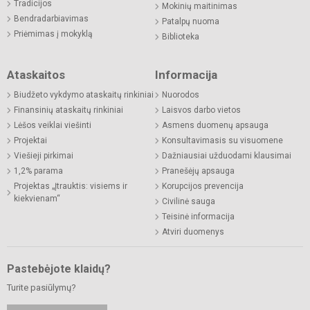
Tradicijos
Mokinių maitinimas
Bendradarbiavimas
Patalpų nuoma
Priėmimas į mokyklą
Biblioteka
Ataskaitos
Informacija
Biudžeto vykdymo ataskaitų rinkiniai
Nuorodos
Finansinių ataskaitų rinkiniai
Laisvos darbo vietos
Lėšos veiklai viešinti
Asmens duomenų apsauga
Projektai
Konsultavimasis su visuomene
Viešieji pirkimai
Dažniausiai užduodami klausimai
1,2% parama
Pranešėjų apsauga
Projektas „Įtrauktis: visiems ir
Korupcijos prevencija
kiekvienam“
Civilinė sauga
Teisinė informacija
Atviri duomenys
Pastebėjote klaidų?
Turite pasiūlymų?