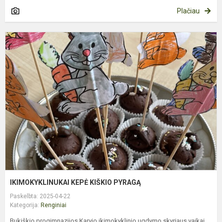
Plačiau
I
K
K
P
IKIMOKYKLINUKAI KEPĖ KIŠKIO PYRAGĄ
Paskelbta: 2025-04-22
Kategorija:
Renginiai
Bukiškio progimnazijos Karvio ikimokyklinio ugdymo skyriaus vaikai