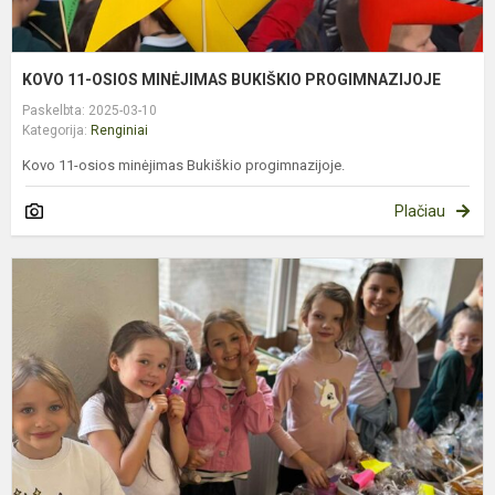
KOVO 11-OSIOS MINĖJIMAS BUKIŠKIO PROGIMNAZIJOJE
Paskelbta: 2025-03-10
Kategorija:
Renginiai
Kovo 11-osios minėjimas Bukiškio progimnazijoje.
Plačiau
K
M
B
P