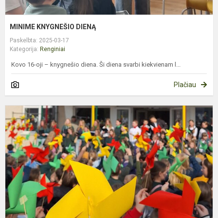
MINIME KNYGNEŠIO DIENĄ
Paskelbta: 2025-03-17
Kategorija:
Renginiai
Kovo 16-oji – knygnešio diena. Ši diena svarbi kiekvienam l...
Plačiau
K
1
O
M
B
P