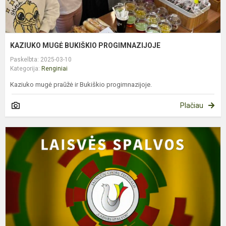
KAZIUKO MUGĖ BUKIŠKIO PROGIMNAZIJOJE
Paskelbta: 2025-03-10
Kategorija:
Renginiai
Kaziuko mugė praūžė ir Bukiškio progimnazijoje.
Plačiau
J
C
F
,
S