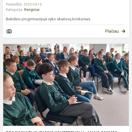
Paskelbta: 2025-04-16
Kategorija:
Renginiai
Bukiškio progimnazijoje vyko skaitovų konkursas.
Plačiau
P
V
K
„
S
P