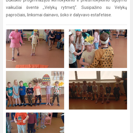
Bukiškio progimnazijos ikimokyklinio ir priešmokyklinio ugdymo
vaikučiai šventė ,,Velykų rytmetį“. Susipažino su Velykų
papročiais, linksmai dainavo, šoko ir dalyvavo estafetėse.