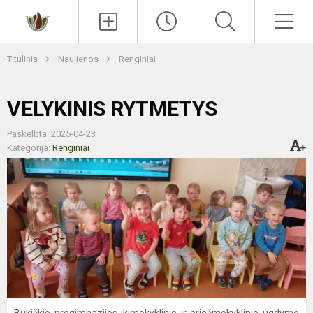
Paieška
Men
Titulinis
Naujienos
Renginiai
VELYKINIS RYTMETYS
Paskelbta: 2025-04-23
Kategorija:
Renginiai