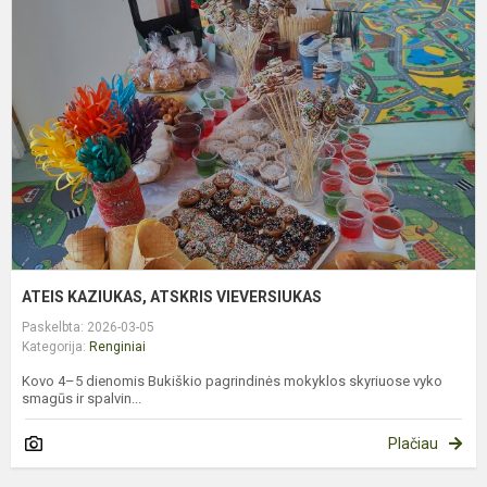
K
A
V
ATEIS KAZIUKAS, ATSKRIS VIEVERSIUKAS
Paskelbta: 2026-03-05
Kategorija:
Renginiai
Kovo 4–5 dienomis Bukiškio pagrindinės mokyklos skyriuose vyko
smagūs ir spalvin...
Plačiau