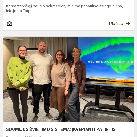
Kasmet trečiąjį sausio sekmadienį minima pasaulinė sniego diena,
inicijuota Tarp...
Plačiau
S
Š
S
Į
P
SUOMIJOS ŠVIETIMO SISTEMA: ĮKVEPIANTI PATIRTIS