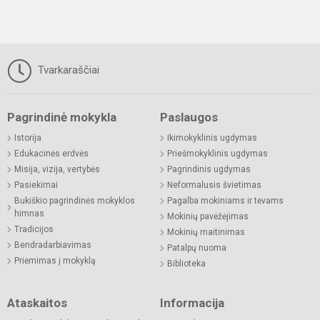
Tvarkaraščiai
Pagrindinė mokykla
Paslaugos
Istorija
Ikimokyklinis ugdymas
Edukacinės erdvės
Priešmokyklinis ugdymas
Misija, vizija, vertybės
Pagrindinis ugdymas
Pasiekimai
Neformalusis švietimas
Bukiškio pagrindinės mokyklos
Pagalba mokiniams ir tėvams
himnas
Mokinių pavėžėjimas
Tradicijos
Mokinių maitinimas
Bendradarbiavimas
Patalpų nuoma
Priėmimas į mokyklą
Biblioteka
Ataskaitos
Informacija