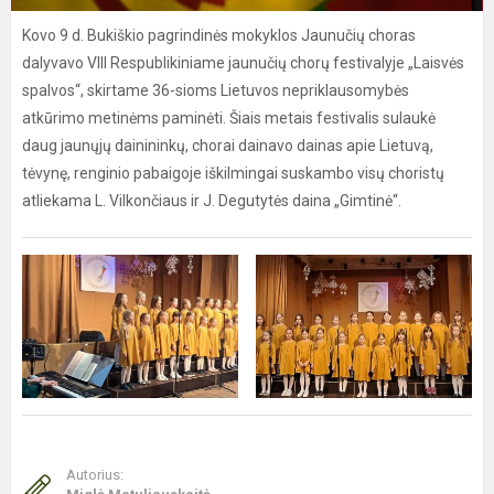
Kovo 9 d. Bukiškio pagrindinės mokyklos Jaunučių choras
dalyvavo VIII Respublikiniame jaunučių chorų festivalyje „Laisvės
spalvos“, skirtame 36-sioms Lietuvos nepriklausomybės
atkūrimo metinėms paminėti. Šiais metais festivalis sulaukė
daug jaunųjų dainininkų, chorai dainavo dainas apie Lietuvą,
tėvynę, renginio pabaigoje iškilmingai suskambo visų choristų
atliekama L. Vilkončiaus ir J. Degutytės daina „Gimtinė“.
Autorius: