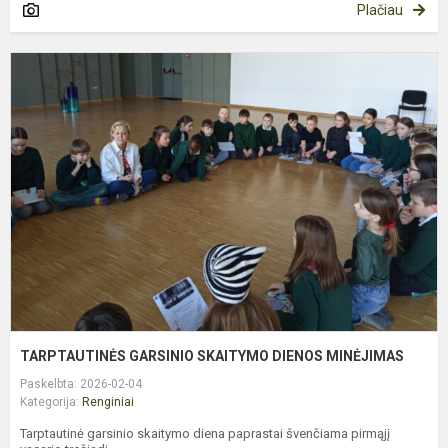
Plačiau
T
G
S
D
M
TARPTAUTINĖS GARSINIO SKAITYMO DIENOS MINĖJIMAS
Paskelbta: 2026-02-04
Kategorija:
Renginiai
Tarptautinė garsinio skaitymo diena paprastai švenčiama pirmąjį