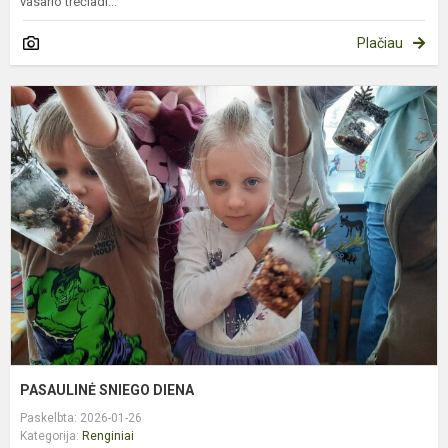
vasario trečiadi...
Plačiau
P
S
D
PASAULINĖ SNIEGO DIENA
Paskelbta: 2026-01-26
Kategorija:
Renginiai