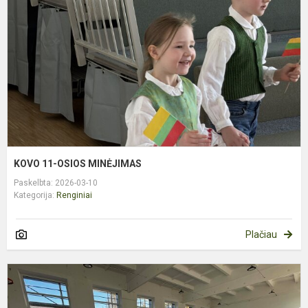
M
KOVO 11-OSIOS MINĖJIMAS
Paskelbta: 2026-03-10
Kategorija:
Renginiai
Plačiau
K
M
2