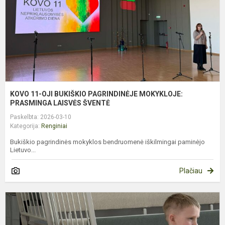
M
P
L
KOVO 11-OJI BUKIŠKIO PAGRINDINĖJE MOKYKLOJE:
PRASMINGA LAISVĖS ŠVENTĖ
Paskelbta: 2026-03-10
Kategorija:
Renginiai
Bukiškio pagrindinės mokyklos bendruomenė iškilmingai paminėjo
Lietuvo...
Plačiau
K
1
O