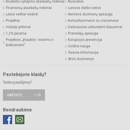
Biudžeto vykdymo ataskaitų rinkiniai
Nuorodos
Finansinių ataskaitų rinkiniai
Laisvos darbo vietos
Lėšos veiklai viešinti
Asmens duomenų apsauga
Projektai
Konsultavimasis su visuomene
Viešieji pirkimai
Dažniausiai užduodami klausimai
1,2% parama
Pranešėjų apsauga
Projektas „Įtrauktis: visiems ir
Korupcijos prevencija
kiekvienam“
Civilinė sauga
Teisinė informacija
Atviri duomenys
Pastebėjote klaidų?
Turite pasiūlymų?
RAŠYKITE
Bendraukime