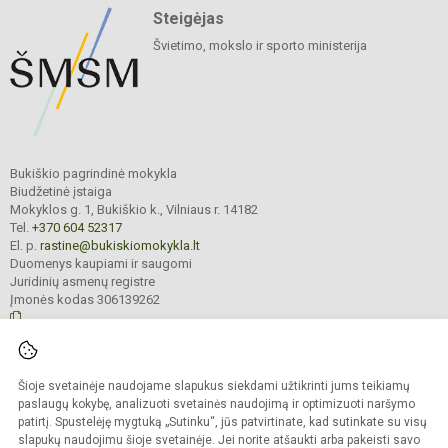
Steigėjas
Švietimo, mokslo ir sporto ministerija
Bukiškio pagrindinė mokykla
Biudžetinė įstaiga
Mokyklos g. 1, Bukiškio k., Vilniaus r. 14182
Tel.
+370 604 52317
El. p.
rastine@bukiskiomokykla.lt
Duomenys kaupiami ir saugomi
Juridinių asmenų registre
Įmonės kodas 306139262
© 2023. Bukiškio pagrindinė mokykla. Visos teisės saugomos.
Šioje svetainėje naudojame slapukus siekdami užtikrinti jums teikiamų
Kopijuoti turinį be raštiško Bukiškio pagrindinės mokyklos administracijos
sutikimo griežtai draudžiama.
paslaugų kokybę, analizuoti svetainės naudojimą ir optimizuoti naršymo
patirtį. Spustelėję mygtuką „Sutinku“, jūs patvirtinate, kad sutinkate su visų
Prieinamumo paraiška
Slapukų valdymas
slapukų naudojimu šioje svetainėje. Jei norite atšaukti arba pakeisti savo