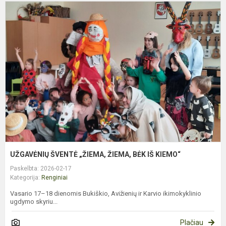
U
Š
„
Ž
B
I
K
UŽGAVĖNIŲ ŠVENTĖ „ŽIEMA, ŽIEMA, BĖK IŠ KIEMO“
Paskelbta: 2026-02-17
Kategorija:
Renginiai
Vasario 17–18 dienomis Bukiškio, Avižienių ir Karvio ikimokyklinio
ugdymo skyriu...
Plačiau