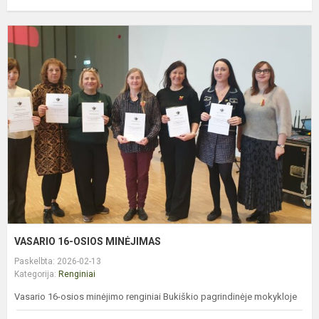
V
1
O
M
VASARIO 16-OSIOS MINĖJIMAS
Paskelbta: 2026-02-13
Kategorija:
Renginiai
Vasario 16-osios minėjimo renginiai Bukiškio pagrindinėje mokykloje