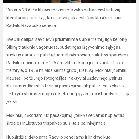
Vasario 28 d. 5a klasės mokiniams vyko netradicinė lietuvių
literatūros pamoka, į kurią buvo pakviesti šios klasės mokinio
Radvilo Razausko seneliai.
Svečiai dalijosi savo tėvų prisiminimais apie tremtį, ilgą kelionę į
Sibirą traukinio vagonuose, sudėtingas išgyvenimo sąlygas,
sunkius darbus ir patirtą tuometinės sovietų valdžios spaudimą.
Radvilo močiutė gimė 1957 m. Sibire, kada jos tėvai dar buvo
tremtyje, o 1958 m. visa šeima grįžo į Lietuvą. Mokiniai įdėmiai
klausėsi, peržiūrėjo fotografijas ir aktyviai uždavinėjo įvairius
klausimus. Išgirsti istoriniai pasakojimai tik patvirtina, koks vis
dėlto yra stiprus žmogus ir kiek daug gyvenimo išbandymų jis gali
įveikti.
Mokiniai, dėkodami už pasakojimą, įteikė svečiams nupieštas
širdeles ir Lietuvos trispalves su šiltais palinkėjimais.
Nuoširdžiai dėkojame Radvilo seneliams ir linkime kuo