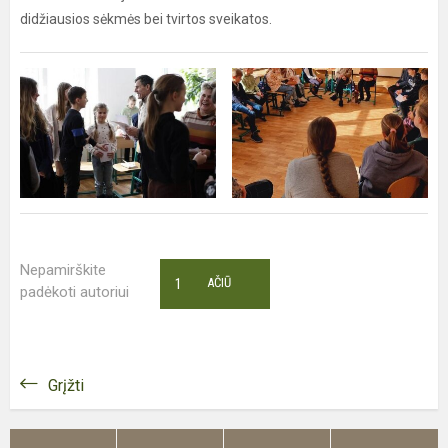
didžiausios sėkmės bei tvirtos sveikatos.
Nepamirškite
1
AČIŪ
padėkoti autoriui
Grįžti