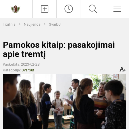
Paieška
Men
Titulinis
Naujienos
Svarbu!
Pamokos kitaip: pasakojimai
apie tremtį
Paskelbta: 2023-02-28
Kategorija:
Svarbu!