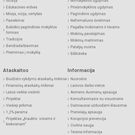
Istorija
Ikimokyklinis ugdymas
Edukacinės erdvės
Priešmokyklinis ugdymas
Misija, vizija, vertybės
Pagrindinis ugdymas
Pasiekimai
Neformalusis švietimas
Bukiškio pagrindinės mokyklos
Pagalba mokiniams ir tėvams
himnas
Mokinių pavėžėjimas
Tradicijos
Mokinių maitinimas
Bendradarbiavimas
Patalpų nuoma
Priėmimas į mokyklą
Biblioteka
Ataskaitos
Informacija
Biudžeto vykdymo ataskaitų rinkiniai
Nuorodos
Finansinių ataskaitų rinkiniai
Laisvos darbo vietos
Lėšos veiklai viešinti
Asmens duomenų apsauga
Projektai
Konsultavimasis su visuomene
Viešieji pirkimai
Dažniausiai užduodami klausimai
1,2% parama
Pranešėjų apsauga
Projektas „Įtrauktis: visiems ir
Korupcijos prevencija
kiekvienam“
Civilinė sauga
Teisinė informacija