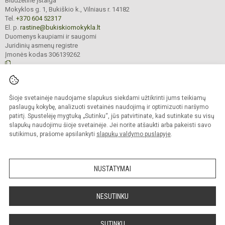
Biudžetinė įstaiga
Mokyklos g. 1, Bukiškio k., Vilniaus r. 14182
Tel.
+370 604 52317
El. p.
rastine@bukiskiomokykla.lt
Duomenys kaupiami ir saugomi
Juridinių asmenų registre
Įmonės kodas 306139262
© 2023. Bukiškio pagrindinė mokykla. Visos teisės saugomos.
Šioje svetainėje naudojame slapukus siekdami užtikrinti jums teikiamų
Kopijuoti turinį be raštiško Bukiškio pagrindinės mokyklos administracijos
sutikimo griežtai draudžiama.
paslaugų kokybę, analizuoti svetainės naudojimą ir optimizuoti naršymo
patirtį. Spustelėję mygtuką „Sutinku“, jūs patvirtinate, kad sutinkate su visų
Prieinamumo paraiška
Slapukų valdymas
slapukų naudojimu šioje svetainėje. Jei norite atšaukti arba pakeisti savo
sutikimus, prašome apsilankyti
slapukų valdymo puslapyje
.
Sumanus būdas atnaujinti
mokyklos interneto
svetainę
NUSTATYMAI
NESUTINKU
SUTINKU