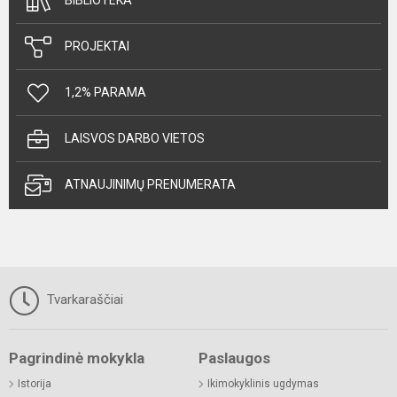
BIBLIOTEKA
PROJEKTAI
1,2% PARAMA
LAISVOS DARBO VIETOS
ATNAUJINIMŲ PRENUMERATA
Tvarkaraščiai
Pagrindinė mokykla
Paslaugos
Istorija
Ikimokyklinis ugdymas