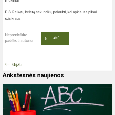
mokiniai.
P. S. Reikėtų keletą sekundžių palaukti, kol apklausa pilnai
užsikraus.
Nepamirškite
6
AČIŪ
padėkoti autoriui
Grįžti
Ankstesnės naujienos
R
m
p
s
p