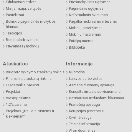
Edukacinės erdvės
Priešmokyklinis ugdymas
Misija, vizija, vertybės
Pagrindinis ugdymas
Pasiekimai
Neformalusis švietimas
Bukiškio pagrindinės mokyklos
Pagalba mokiniams ir tėvams
himnas
Mokinių pavėžėjimas
Tradicijos
Mokinių maitinimas
Bendradarbiavimas
Patalpų nuoma
Priėmimas į mokyklą
Biblioteka
Ataskaitos
Informacija
Biudžeto vykdymo ataskaitų rinkiniai
Nuorodos
Finansinių ataskaitų rinkiniai
Laisvos darbo vietos
Lėšos veiklai viešinti
Asmens duomenų apsauga
Projektai
Konsultavimasis su visuomene
Viešieji pirkimai
Dažniausiai užduodami klausimai
1,2% parama
Pranešėjų apsauga
Projektas „Įtrauktis: visiems ir
Korupcijos prevencija
kiekvienam“
Civilinė sauga
Teisinė informacija
Atviri duomenys