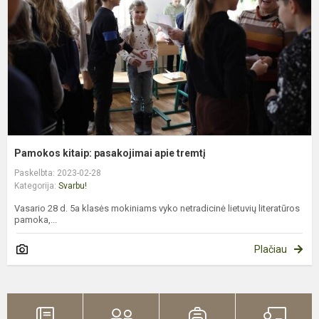
t
Pamokos kitaip: pasakojimai apie tremtį
Paskelbta: 2023-02-28
Kategorija:
Svarbu!
Vasario 28 d. 5a klasės mokiniams vyko netradicinė lietuvių literatūros
pamoka,...
Plačiau