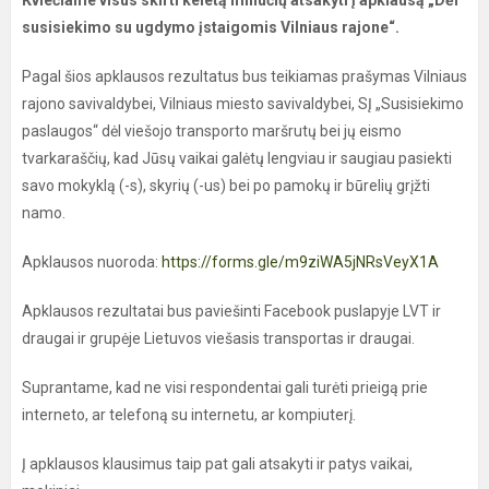
Kviečiame visus skirti keletą minučių atsakyti į apklausą „Dėl
susisiekimo su ugdymo įstaigomis Vilniaus rajone“.
Pagal šios apklausos rezultatus bus teikiamas prašymas Vilniaus
rajono savivaldybei, Vilniaus miesto savivaldybei, SĮ „Susisiekimo
paslaugos“ dėl viešojo transporto maršrutų bei jų eismo
tvarkaraščių, kad Jūsų vaikai galėtų lengviau ir saugiau pasiekti
savo mokyklą (-s), skyrių (-us) bei po pamokų ir būrelių grįžti
namo.
Apklausos nuoroda:
https://forms.gle/m9ziWA5jNRsVeyX1A
Apklausos rezultatai bus paviešinti Facebook puslapyje LVT ir
draugai ir grupėje Lietuvos viešasis transportas ir draugai.
Suprantame, kad ne visi respondentai gali turėti prieigą prie
interneto, ar telefoną su internetu, ar kompiuterį.
Į apklausos klausimus taip pat gali atsakyti ir patys vaikai,