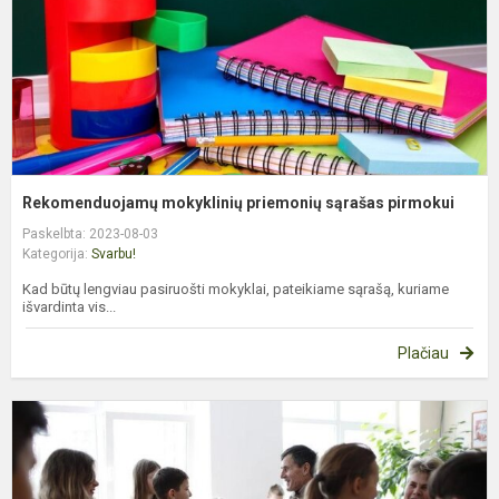
Rekomenduojamų mokyklinių priemonių sąrašas pirmokui
Paskelbta: 2023-08-03
Kategorija:
Svarbu!
Kad būtų lengviau pasiruošti mokyklai, pateikiame sąrašą, kuriame
išvardinta vis...
Plačiau
P
k
p
a