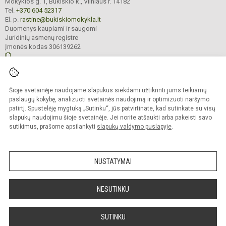
Mokyklos g. 1, Bukiškio k., Vilniaus r. 14182
Tel.
+370 604 52317
El. p.
rastine@bukiskiomokykla.lt
Duomenys kaupiami ir saugomi
Juridinių asmenų registre
Įmonės kodas 306139262
© 2023. Bukiškio pagrindinė mokykla. Visos teisės saugomos.
Šioje svetainėje naudojame slapukus siekdami užtikrinti jums teikiamų
Kopijuoti turinį be raštiško Bukiškio pagrindinės mokyklos administracijos
sutikimo griežtai draudžiama.
paslaugų kokybę, analizuoti svetainės naudojimą ir optimizuoti naršymo
patirtį. Spustelėję mygtuką „Sutinku“, jūs patvirtinate, kad sutinkate su visų
Prieinamumo paraiška
Slapukų valdymas
slapukų naudojimu šioje svetainėje. Jei norite atšaukti arba pakeisti savo
sutikimus, prašome apsilankyti
slapukų valdymo puslapyje
.
Sumanus būdas atnaujinti
mokyklos interneto
svetainę
NUSTATYMAI
NESUTINKU
SUTINKU