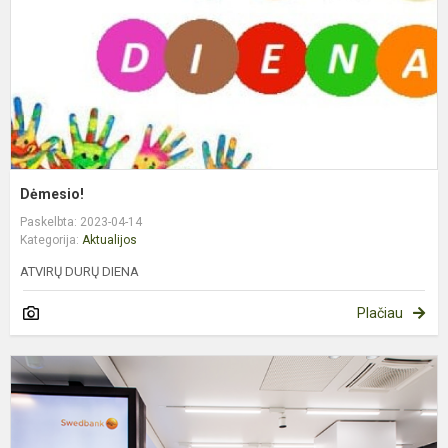
Dėmesio!
Paskelbta: 2023-04-14
Kategorija:
Aktualijos
ATVIRŲ DURŲ DIENA
Plačiau
E
„
l