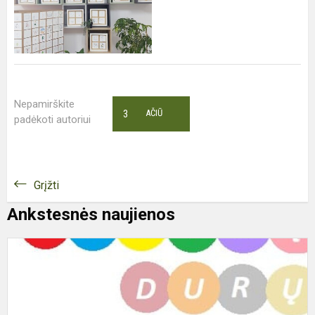
Nepamirškite
3
AČIŪ
padėkoti autoriui
Grįžti
Ankstesnės naujienos
D