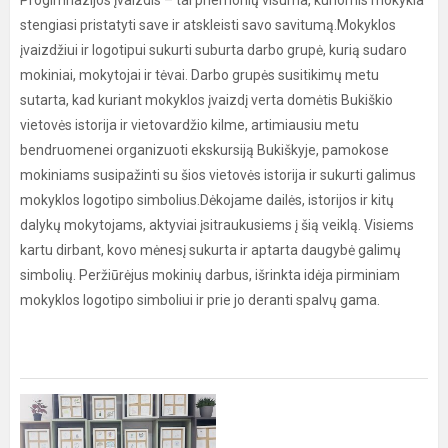
Progimnazijos įvaizdis – tai priemonių visuma, kuriomis mokykla
stengiasi pristatyti save ir atskleisti savo savitumą.Mokyklos
įvaizdžiui ir logotipui sukurti suburta darbo grupė, kurią sudaro
mokiniai, mokytojai ir tėvai. Darbo grupės susitikimų metu
sutarta, kad kuriant mokyklos įvaizdį verta domėtis Bukiškio
vietovės istorija ir vietovardžio kilme, artimiausiu metu
bendruomenei organizuoti ekskursiją Bukiškyje, pamokose
mokiniams susipažinti su šios vietovės istorija ir sukurti galimus
mokyklos logotipo simbolius.Dėkojame dailės, istorijos ir kitų
dalykų mokytojams, aktyviai įsitraukusiems į šią veiklą. Visiems
kartu dirbant, kovo mėnesį sukurta ir aptarta daugybė galimų
simbolių. Peržiūrėjus mokinių darbus, išrinkta idėja pirminiam
mokyklos logotipo simboliui ir prie jo deranti spalvų gama.