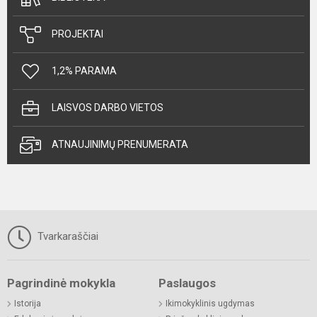
PROJEKTAI
1,2% PARAMA
LAISVOS DARBO VIETOS
ATNAUJINIMŲ PRENUMERATA
Tvarkaraščiai
Pagrindinė mokykla
Paslaugos
Istorija
Ikimokyklinis ugdymas