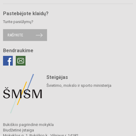
Pastebėjote klaidų?
Turite pasiūlymų?
RAŠYKITE
Bendraukime
Steigėjas
Švietimo, mokslo ir sporto ministerija
Bukiškio pagrindinė mokykla
Biudžetinė įstaiga
Mokyklos g. 1, Bukiškio k., Vilniaus r. 14182