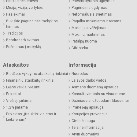
Edukacinės erdvės
Priešmokyklinis ugdymas
Misija, vizija, vertybės
Pagrindinis ugdymas
Pasiekimai
Neformalusis švietimas
Bukiškio pagrindinės mokyklos
Pagalba mokiniams ir tėvams
himnas
Mokinių pavėžėjimas
Tradicijos
Mokinių maitinimas
Bendradarbiavimas
Patalpų nuoma
Priėmimas į mokyklą
Biblioteka
Ataskaitos
Informacija
Biudžeto vykdymo ataskaitų rinkiniai
Nuorodos
Finansinių ataskaitų rinkiniai
Laisvos darbo vietos
Lėšos veiklai viešinti
Asmens duomenų apsauga
Projektai
Konsultavimasis su visuomene
Viešieji pirkimai
Dažniausiai užduodami klausimai
1,2% parama
Pranešėjų apsauga
Projektas „Įtrauktis: visiems ir
Korupcijos prevencija
kiekvienam“
Civilinė sauga
Teisinė informacija
Atviri duomenys