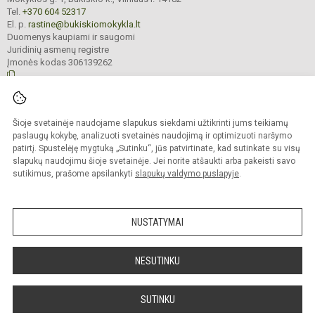
Tel.
+370 604 52317
El. p.
rastine@bukiskiomokykla.lt
Duomenys kaupiami ir saugomi
Juridinių asmenų registre
Įmonės kodas 306139262
© 2023. Bukiškio pagrindinė mokykla. Visos teisės saugomos.
Šioje svetainėje naudojame slapukus siekdami užtikrinti jums teikiamų
Kopijuoti turinį be raštiško Bukiškio pagrindinės mokyklos administracijos
sutikimo griežtai draudžiama.
paslaugų kokybę, analizuoti svetainės naudojimą ir optimizuoti naršymo
patirtį. Spustelėję mygtuką „Sutinku“, jūs patvirtinate, kad sutinkate su visų
Prieinamumo paraiška
Slapukų valdymas
slapukų naudojimu šioje svetainėje. Jei norite atšaukti arba pakeisti savo
sutikimus, prašome apsilankyti
slapukų valdymo puslapyje
.
Sumanus būdas atnaujinti
mokyklos interneto
svetainę
NUSTATYMAI
NESUTINKU
SUTINKU