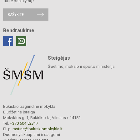
Turite pasiūlymų?
RAŠYKITE
Bendraukime
Steigėjas
Švietimo, mokslo ir sporto ministerija
Bukiškio pagrindinė mokykla
Biudžetinė įstaiga
Mokyklos g. 1, Bukiškio k., Vilniaus r. 14182
Tel.
+370 604 52317
El. p.
rastine@bukiskiomokykla.lt
Duomenys kaupiami ir saugomi