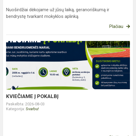
Nuoširdžiai dėkojame už jūsų laiką, geranoriškumą ir
bendrystę tvarkant mokyklos aplinką.
Plačiau
KVIEČIAME
Į
POKALBĮ
KVIEČIAME Į POKALBĮ
Paskelbta: 2026-08-03
Kategorija:
Svarbu!