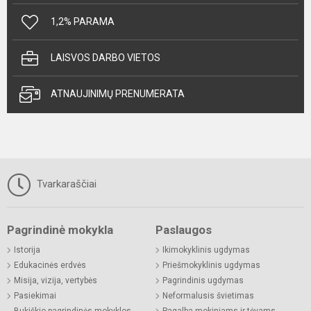
1,2% PARAMA
LAISVOS DARBO VIETOS
ATNAUJINIMŲ PRENUMERATA
Tvarkaraščiai
Pagrindinė mokykla
Paslaugos
Istorija
Ikimokyklinis ugdymas
Edukacinės erdvės
Priešmokyklinis ugdymas
Misija, vizija, vertybės
Pagrindinis ugdymas
Pasiekimai
Neformalusis švietimas