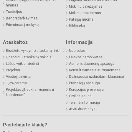
Bukiškio pagrindinės mokyklos
Pagalba mokiniams ir tėvams
himnas
Mokinių pavėžėjimas
Tradicijos
Mokinių maitinimas
Bendradarbiavimas
Patalpų nuoma
Priėmimas į mokyklą
Biblioteka
Ataskaitos
Informacija
Biudžeto vykdymo ataskaitų rinkiniai
Nuorodos
Finansinių ataskaitų rinkiniai
Laisvos darbo vietos
Lėšos veiklai viešinti
Asmens duomenų apsauga
Projektai
Konsultavimasis su visuomene
Viešieji pirkimai
Dažniausiai užduodami klausimai
1,2% parama
Pranešėjų apsauga
Projektas „Įtrauktis: visiems ir
Korupcijos prevencija
kiekvienam“
Civilinė sauga
Teisinė informacija
Atviri duomenys
Pastebėjote klaidų?