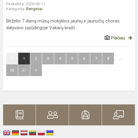
Paskelbta: 2026-06-11
Kategorija:
Renginiai
Birželio 7 dieną mūsų mokyklos jaunių ir jaunučių choras
dalyvavo įspūdingoje Vakarų krašt...
Plačiau
1
2
3
4
5
6
7
8
...
36
37