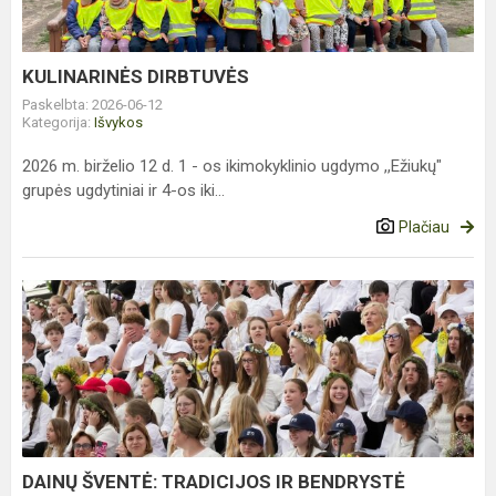
KULINARINĖS DIRBTUVĖS
Paskelbta: 2026-06-12
Kategorija:
Išvykos
2026 m. birželio 12 d. 1 - os ikimokyklinio ugdymo ,,Ežiukų"
grupės ugdytiniai ir 4-os iki...
Plačiau
DAINŲ
ŠVENTĖ:
TRADICIJOS
IR
BENDRYSTĖ
DAINŲ ŠVENTĖ: TRADICIJOS IR BENDRYSTĖ