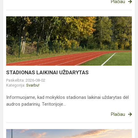
Plačiau
STADIONAS
LAIKINAI
UŽDARYTAS
STADIONAS LAIKINAI UŽDARYTAS
Paskelbta: 2026-08-02
Kategorija:
Svarbu!
Informuojame, kad mokyklos stadionas laikinai uždarytas dėl
audros padarinių. Teritorijoje...
Plačiau
PAKEISTAS