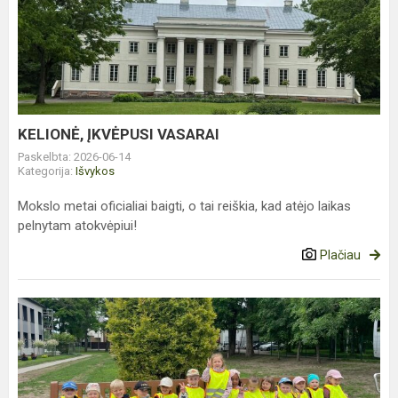
ĮKVĖPUSI
VASARAI
KELIONĖ, ĮKVĖPUSI VASARAI
Paskelbta: 2026-06-14
Kategorija:
Išvykos
Mokslo metai oficialiai baigti, o tai reiškia, kad atėjo laikas
pelnytam atokvėpiui!
Plačiau
KULINARINĖS
DIRBTUVĖS