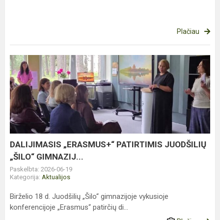
Plačiau
DALIJIMASIS
„ERASMUS+“
PATIRTIMIS
JUODŠILIŲ
„ŠILO“
GIMNAZIJ...
DALIJIMASIS „ERASMUS+“ PATIRTIMIS JUODŠILIŲ
„ŠILO“ GIMNAZIJ...
Paskelbta: 2026-06-19
Kategorija:
Aktualijos
Birželio 18 d. Juodšilių „Šilo“ gimnazijoje vykusioje
konferencijoje „Erasmus“ patirčių di...