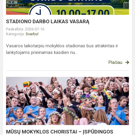
STADIONO DARBO LAIKAS VASARĄ
Paskelbta: 2026-07-16
Kategorija:
Svarbu!
Vasaros laikotarpiu mokyklos stadionas bus atrakintas ir
lankytojams prieinamas kasdien nu...
Plačiau
MŪSŲ
MOKYKLOS
CHORISTAI
–
ĮSPŪDINGOS
DAINŲ
ŠVENTĖS
DALIS
MŪSŲ MOKYKLOS CHORISTAI – ĮSPŪDINGOS