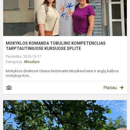
MOKYKLOS KOMANDA TOBULINO KOMPETENCIJAS
TARPTAUTINIUOSE KURSUOSE SPLITE
Paskelbta: 2025-10-17
Kategorija:
Aktualijos
Mokyklos direktorė Gitana Notrimaitė-Muzikevičienė ir anglų kalbos
mokytoja Kris...
Plačiau
B
P
T
P