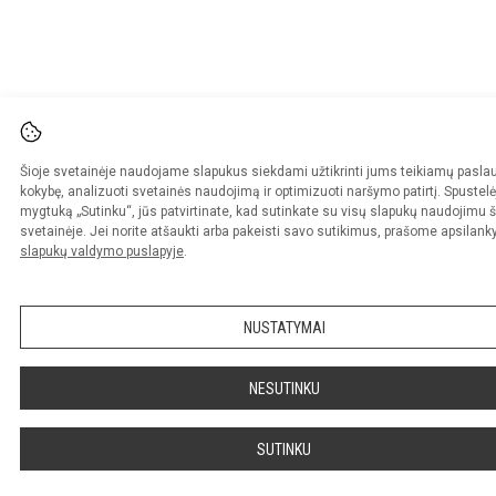
Šioje svetainėje naudojame slapukus siekdami užtikrinti jums teikiamų pasla
kokybę, analizuoti svetainės naudojimą ir optimizuoti naršymo patirtį. Spustelė
mygtuką „Sutinku“, jūs patvirtinate, kad sutinkate su visų slapukų naudojimu š
svetainėje. Jei norite atšaukti arba pakeisti savo sutikimus, prašome apsilanky
slapukų valdymo puslapyje
.
NUSTATYMAI
NESUTINKU
SUTINKU