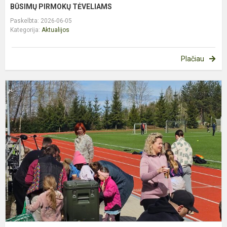
BŪSIMŲ PIRMOKŲ TĖVELIAMS
Paskelbta: 2026-06-05
Kategorija:
Aktualijos
Plačiau
G
A
P
N
M