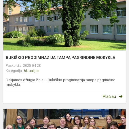
M
BUKIŠKIO PROGIMNAZIJA TAMPA PAGRINDINE MOKYKLA
Paskelbta: 2025-04-28
Kategorija:
Aktualijos
Dalijamės džiugia žinia – Bukiškio progimnazija tampa pagrindine
mokykla.
Plačiau
M
D
Š