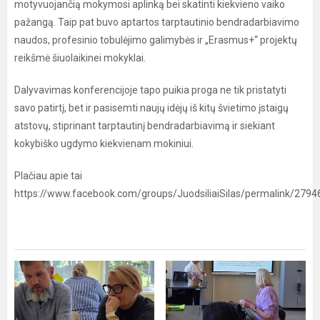
motyvuojančią mokymosi aplinką bei skatinti kiekvieno vaiko
pažangą. Taip pat buvo aptartos tarptautinio bendradarbiavimo
naudos, profesinio tobulėjimo galimybės ir „Erasmus+“ projektų
reikšmė šiuolaikinei mokyklai.
Dalyvavimas konferencijoje tapo puikia proga ne tik pristatyti
savo patirtį, bet ir pasisemti naujų idėjų iš kitų švietimo įstaigų
atstovų, stiprinant tarptautinį bendradarbiavimą ir siekiant
kokybiško ugdymo kiekvienam mokiniui.
Plačiau apie tai
https://www.facebook.com/groups/JuodsiliaiSilas/permalink/27