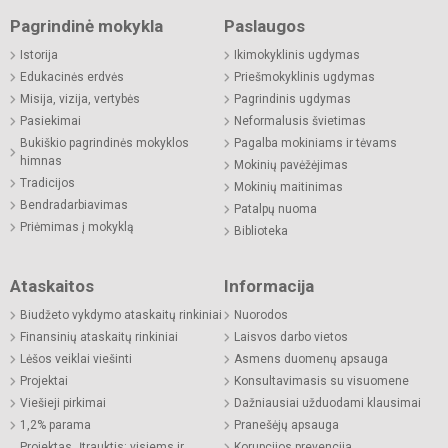
Pagrindinė mokykla
Paslaugos
Istorija
Ikimokyklinis ugdymas
Edukacinės erdvės
Priešmokyklinis ugdymas
Misija, vizija, vertybės
Pagrindinis ugdymas
Pasiekimai
Neformalusis švietimas
Bukiškio pagrindinės mokyklos
Pagalba mokiniams ir tėvams
himnas
Mokinių pavėžėjimas
Tradicijos
Mokinių maitinimas
Bendradarbiavimas
Patalpų nuoma
Priėmimas į mokyklą
Biblioteka
Ataskaitos
Informacija
Biudžeto vykdymo ataskaitų rinkiniai
Nuorodos
Finansinių ataskaitų rinkiniai
Laisvos darbo vietos
Lėšos veiklai viešinti
Asmens duomenų apsauga
Projektai
Konsultavimasis su visuomene
Viešieji pirkimai
Dažniausiai užduodami klausimai
1,2% parama
Pranešėjų apsauga
Projektas „Įtrauktis: visiems ir
Korupcijos prevencija