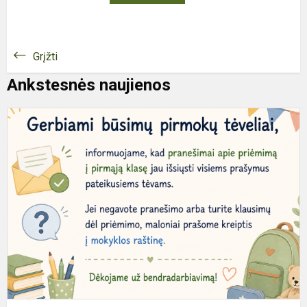
Grįžti
Ankstesnės naujienos
B
P
T