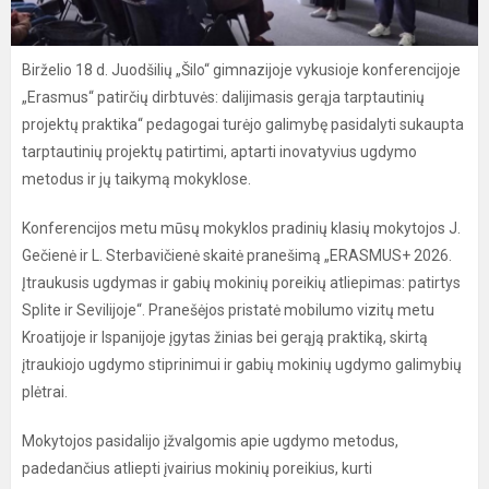
Birželio 18 d. Juodšilių „Šilo“ gimnazijoje vykusioje konferencijoje
„Erasmus“ patirčių dirbtuvės: dalijimasis gerąja tarptautinių
projektų praktika“ pedagogai turėjo galimybę pasidalyti sukaupta
tarptautinių projektų patirtimi, aptarti inovatyvius ugdymo
metodus ir jų taikymą mokyklose.
Konferencijos metu mūsų mokyklos pradinių klasių mokytojos J.
Gečienė ir L. Sterbavičienė skaitė pranešimą „ERASMUS+ 2026.
Įtraukusis ugdymas ir gabių mokinių poreikių atliepimas: patirtys
Splite ir Sevilijoje“. Pranešėjos pristatė mobilumo vizitų metu
Kroatijoje ir Ispanijoje įgytas žinias bei gerąją praktiką, skirtą
įtraukiojo ugdymo stiprinimui ir gabių mokinių ugdymo galimybių
plėtrai.
Mokytojos pasidalijo įžvalgomis apie ugdymo metodus,
padedančius atliepti įvairius mokinių poreikius, kurti