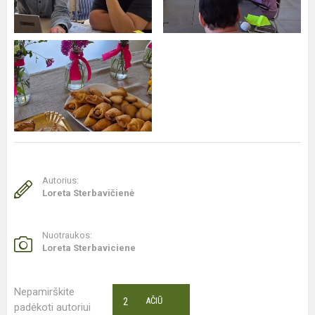
Autorius:
Loreta Sterbavičienė
Nuotraukos:
Loreta Sterbaviciene
Nepamirškite
2
AČIŪ
padėkoti autoriui