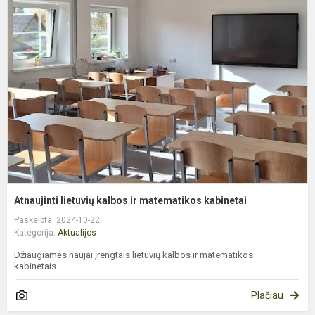
l
k
ir
m
k
Atnaujinti lietuvių kalbos ir matematikos kabinetai
Paskelbta: 2024-10-22
Kategorija:
Aktualijos
Džiaugiamės naujai įrengtais lietuvių kalbos ir matematikos
kabinetais...
Plačiau