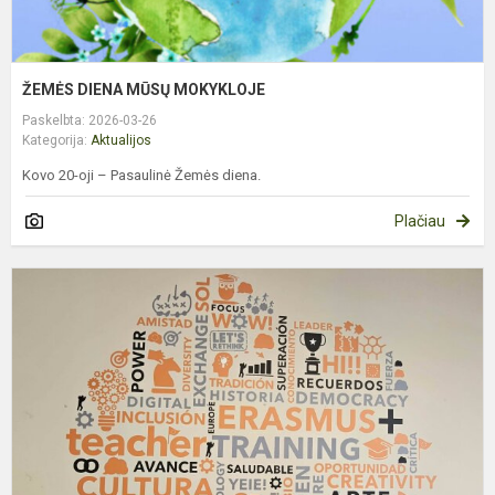
ŽEMĖS DIENA MŪSŲ MOKYKLOJE
Paskelbta: 2026-03-26
Kategorija:
Aktualijos
Kovo 20-oji – Pasaulinė Žemės diena.
Plačiau
B
K
Į
M
T
M