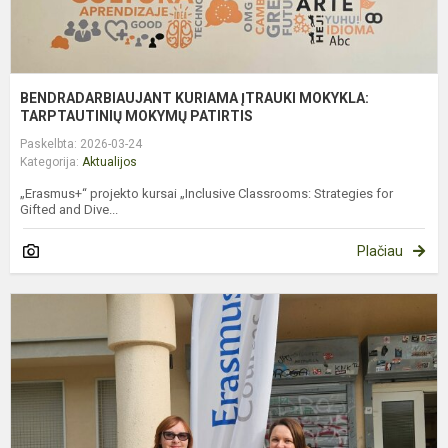
BENDRADARBIAUJANT KURIAMA ĮTRAUKI MOKYKLA:
TARPTAUTINIŲ MOKYMŲ PATIRTIS
Paskelbta: 2026-03-24
Kategorija:
Aktualijos
„Erasmus+“ projekto kursai „Inclusive Classrooms: Strategies for
Gifted and Dive...
Plačiau
M
K
T
K
T
K