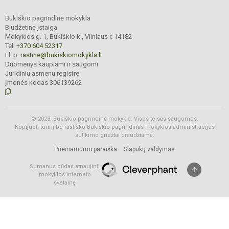
Bukiškio pagrindinė mokykla
Biudžetinė įstaiga
Mokyklos g. 1, Bukiškio k., Vilniaus r. 14182
Tel.
+370 604 52317
El. p.
rastine@bukiskiomokykla.lt
Duomenys kaupiami ir saugomi
Juridinių asmenų registre
Įmonės kodas 306139262
© 2023. Bukiškio pagrindinė mokykla. Visos teisės saugomos.
Kopijuoti turinį be raštiško Bukiškio pagrindinės mokyklos administracijos
sutikimo griežtai draudžiama.
Prieinamumo paraiška
Slapukų valdymas
Sumanus būdas atnaujinti
mokyklos interneto
svetainę