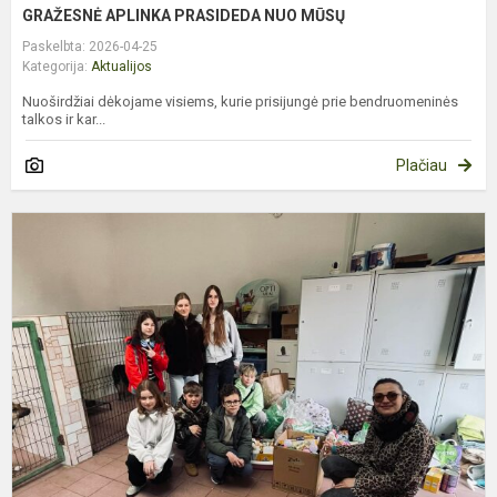
GRAŽESNĖ APLINKA PRASIDEDA NUO MŪSŲ
Paskelbta: 2026-04-25
Kategorija:
Aktualijos
Nuoširdžiai dėkojame visiems, kurie prisijungė prie bendruomeninės
talkos ir kar...
Plačiau
M
B
D
K