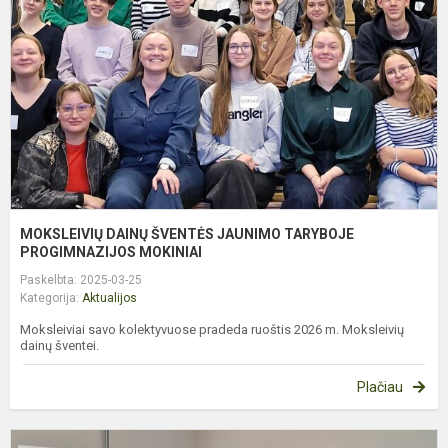
J
T
P
M
MOKSLEIVIŲ DAINŲ ŠVENTĖS JAUNIMO TARYBOJE
PROGIMNAZIJOS MOKINIAI
Paskelbta: 2025-03-25
Kategorija:
Aktualijos
Moksleiviai savo kolektyvuose pradeda ruoštis 2026 m. Moksleivių
dainų šventei.
Plačiau
A