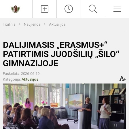
Paieška
Men
Titulinis
Naujienos
Aktualijos
DALIJIMASIS „ERASMUS+“
PATIRTIMIS JUODŠILIŲ „ŠILO“
GIMNAZIJOJE
Paskelbta: 2026-06-19
Kategorija:
Aktualijos