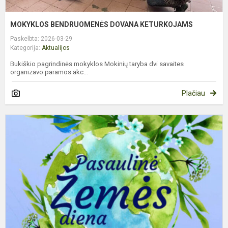
MOKYKLOS BENDRUOMENĖS DOVANA KETURKOJAMS
Paskelbta: 2026-03-29
Kategorija:
Aktualijos
Bukiškio pagrindinės mokyklos Mokinių taryba dvi savaites
organizavo paramos akc...
Plačiau
Ž
D
M
M