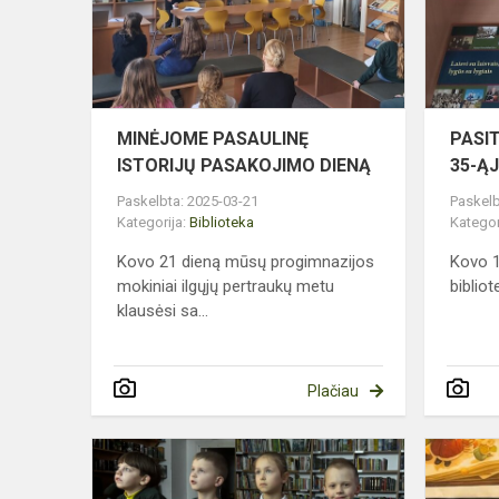
DIENĄ
MINĖJOME PASAULINĘ
PASI
ISTORIJŲ PASAKOJIMO DIENĄ
35-ĄJ
Paskelbta: 2025-03-21
Paskelb
Kategorija:
Biblioteka
Kategor
Kovo 21 dieną mūsų progimnazijos
Kovo 
mokiniai ilgųjų pertraukų metu
bibliot
klausėsi sa...
Plačiau
Atmintis
gyva,