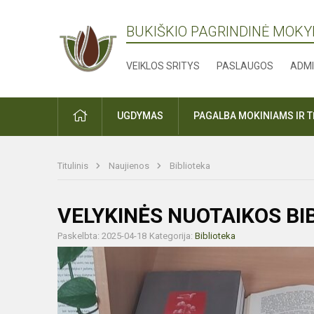
BUKIŠKIO PAGRINDINĖ MOK
VEIKLOS SRITYS
PASLAUGOS
ADMI
PRADŽIA
UGDYMAS
PAGALBA MOKINIAMS IR 
Titulinis
Naujienos
Biblioteka
VELYKINĖS NUOTAIKOS BI
Paskelbta: 2025-04-18
Kategorija:
Biblioteka