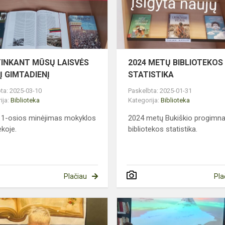
ĄJĮ
GIMTADIENĮ
TINKANT MŪSŲ LAISVĖS
2024 METŲ BIBLIOTEKOS
Į GIMTADIENĮ
STATISTIKA
ta: 2025-03-10
Paskelbta: 2025-01-31
ija:
Biblioteka
Kategorija:
Biblioteka
11-osios minėjimas mokyklos
2024 metų Bukiškio progimna
ekoje.
bibliotekos statistika.
Plačiau
Pla
Kvietimas
dalyvauti