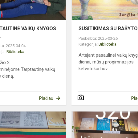
TAUTINĖ VAIKŲ KNYGOS
SUSITIKIMAS SU RAŠYTO
A
Paskelbta: 2025-03-26
Kategorija:
Biblioteka
ta: 2025-04-04
ija:
Biblioteka
Artėjant pasaulinei vaikų kny
dienai, mūsų progimnazijos
žio 2
ketvirtokai buv...
minėjome Tarptautinę vaikų
 dieną.
Plačiau
Pla
PASITINKANT
MŪSŲ
LAISVĖS
MO
35-