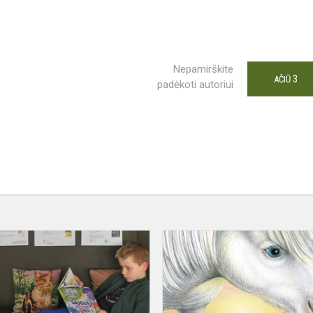
Nepamirškite
3
AČIŪ
padėkoti autoriui
IAI
TARPTAUTINĖ
VAIKŲ
OJE
KNYGOS
DIENA