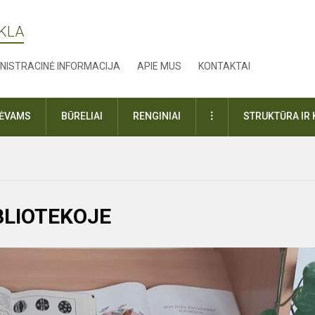
YKLA
NISTRACINĖ INFORMACIJA
APIE MUS
KONTAKTAI
DAUGIAU
TĖVAMS
BŪRELIAI
RENGINIAI
STRUKTŪRA IR 
BLIOTEKOJE