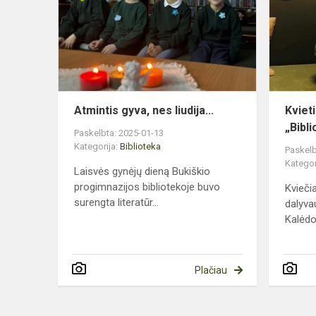
nes
liudija...
Atmintis gyva, nes liudija...
Kviet
„Bibl
Paskelbta: 2025-01-13
Kategorija:
Biblioteka
Paskelb
Kategor
Laisvės gynėjų dieną Bukiškio
progimnazijos bibliotekoje buvo
Kvieč
surengta literatūr...
dalyvau
Kalėdo
Plačiau