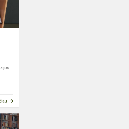
zijos
čiau
Šiaurės
šalių