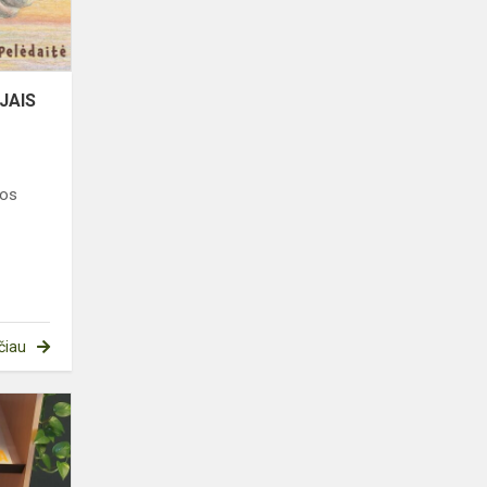
JAIS
gos
čiau
2024
METŲ
BIBLIOTEKOS
STATISTIKA