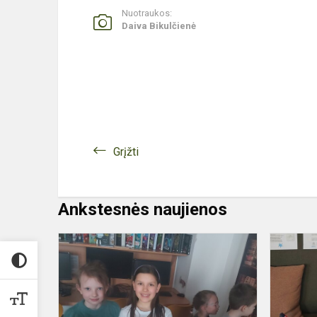
Nuotraukos:
Daiva Bikulčienė
Grįžti
Ankstesnės naujienos
PIRMAKLAS
MOKOSI
BIBLIOTEK