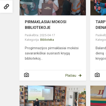
PIRMAKLASIAI MOKOSI
TARP
BIBLIOTEKOJE
DIEN
Paskelbta: 2025-04-17
Paskelb
Kategorija:
Biblioteka
Kategor
Progimnazijos pirmaklasiai mokėsi
Baland
savarankiškai susirasti knygą
dieną 
bibliotekoj...
knygos
Plačiau
MINĖJOME
PASAULINĘ
ISTORIJŲ
PASAKOJI