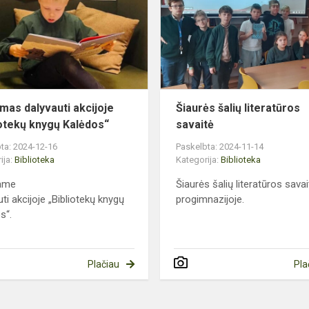
akcijoje
„Bibliotekų
knygų
Kalėdos“
imas dalyvauti akcijoje
Šiaurės šalių literatūros
iotekų knygų Kalėdos“
savaitė
ta: 2024-12-16
Paskelbta: 2024-11-14
ija:
Biblioteka
Kategorija:
Biblioteka
iame
Šiaurės šalių literatūros savai
ti akcijoje „Bibliotekų knygų
progimnazijoje.
s“.
Plačiau
Pla