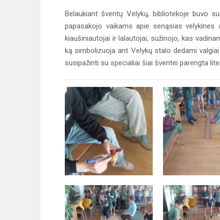
Belaukiant šventų Velykų, bibliotekoje buvo su
papasakojo vaikams apie senąsias velykines ape
kiaušiniautojai ir lalautojai, sužinojo, kas vadin
ką simbolizuoja ant Velykų stalo dedami valgiai 
susipažinti su specialiai šiai šventei parengta li