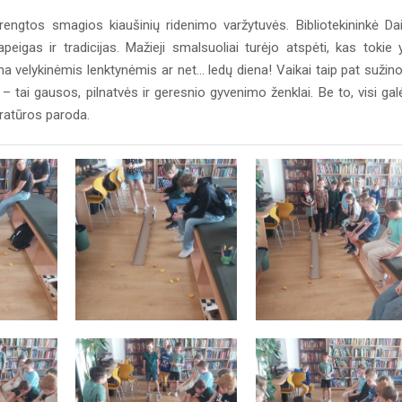
rengtos smagios kiaušinių ridenimo varžytuvės. Bibliotekininkė Da
igas ir tradicijas. Mažieji smalsuoliai turėjo atspėti, kas tokie 
ama velykinėmis lenktynėmis ar net... ledų diena! Vaikai taip pat sužino
– tai gausos, pilnatvės ir geresnio gyvenimo ženklai. Be to, visi gal
teratūros paroda.