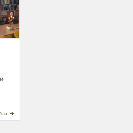
literatūros
savaitė
tė
čiau