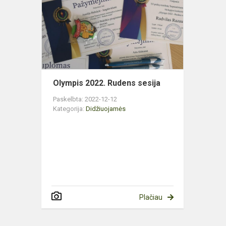
Rudens
sesija
Olympis 2022. Rudens sesija
Paskelbta: 2022-12-12
Kategorija:
Didžiuojamės
Plačiau