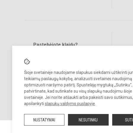
Pastebėjote klaidų?
Bend
Turite pasiūlymų?
RAŠYKITE
Šioje svetainėje naudojame slapukus siekdami užtikrinti j
teikiamų paslaugų kokybę, analizuoti svetainės naudojimą 
optimizuoti naršymo patirtį. Spustelėję mygtuką „Sutinku“,
patvirtinate, kad sutinkate su visų slapukų naudojimu šioje
svetainėje. Jei norite atšaukti arba pakeisti savo sutikimu
© 2023. Bukiškio pagrindinė mokykla. Visos teisės saugomos.
apsilankyti
slapukų valdymo puslapyje
.
Kopijuoti turinį be raštiško Bukiškio pagrindinės mokyklos administra
sutikimo griežtai draudžiama.
NUSTATYMAI
NESUTINKU
SUT