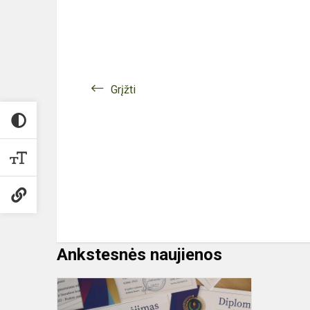
Grįžti
Ankstesnės naujienos
Olympis
2022.