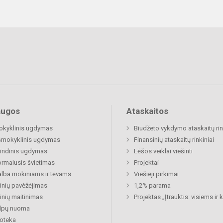
augos
Ataskaitos
okyklinis ugdymas
Biudžeto vykdymo ataskaitų rin
šmokyklinis ugdymas
Finansinių ataskaitų rinkiniai
indinis ugdymas
Lėšos veiklai viešinti
rmalusis švietimas
Projektai
lba mokiniams ir tėvams
Viešieji pirkimai
nių pavėžėjimas
1,2% parama
nių maitinimas
Projektas „Įtrauktis: visiems ir
alpų nuoma
ioteka