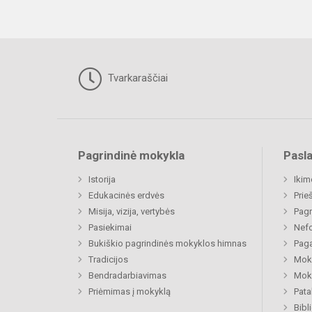
Tvarkaraščiai
Pagrindinė mokykla
Pasl
Istorija
Ikim
Edukacinės erdvės
Prie
Misija, vizija, vertybės
Pagr
Pasiekimai
Nefo
Bukiškio pagrindinės mokyklos himnas
Paga
Tradicijos
Moki
Bendradarbiavimas
Moki
Priėmimas į mokyklą
Pat
Bibl