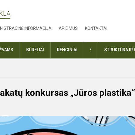
YKLA
NISTRACINĖ INFORMACIJA
APIE MUS
KONTAKTAI
DAUGIAU
TĖVAMS
BŪRELIAI
RENGINIAI
STRUKTŪRA IR 
lakatų konkursas „Jūros plastika“