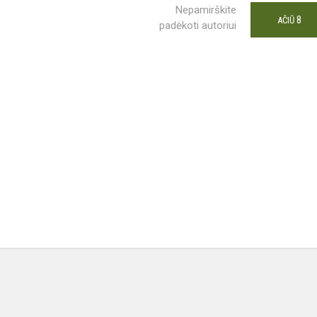
Nepamirškite
8
AČIŪ
padėkoti autoriui