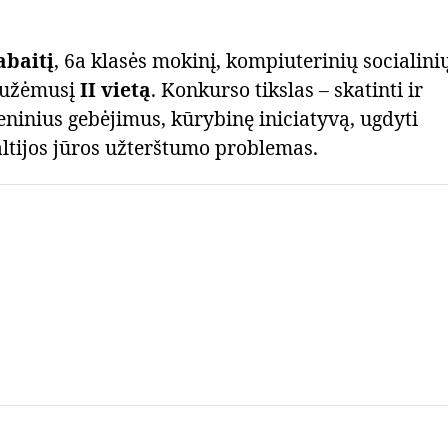
abaitį
, 6a klasės mokinį, kompiuterinių socialini
“ užėmusį
II vietą
. Konkurso tikslas – skatinti ir
ninius gebėjimus, kūrybinę iniciatyvą, ugdyti
ltijos jūros užterštumo problemas.