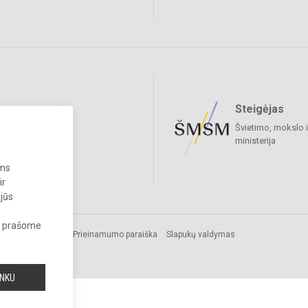
Steigėjas
raukime
Švietimo, mokslo i
ministerija
ums
ir
 jūs
s, prašome
Prieinamumo paraiška
Slapukų valdymas
cijos
INKU