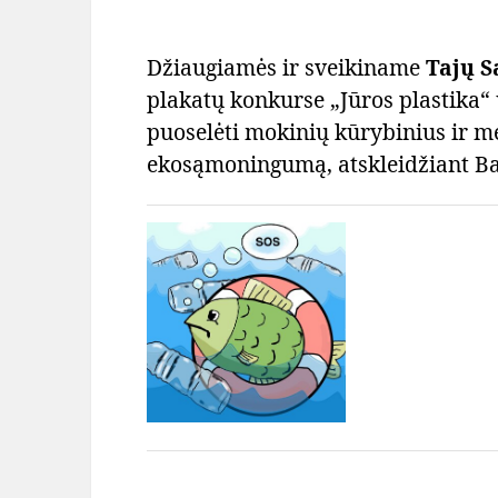
Džiaugiamės ir sveikiname
Tajų S
plakatų konkurse „Jūros plastika
puoselėti mokinių kūrybinius ir me
ekosąmoningumą, atskleidžiant Ba