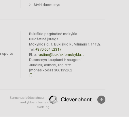
Atviri duomenys
Bukiškio pagrindinė mokykla
Biudžetinė įstaiga
Mokyklos g. 1, Bukiškio k., Vilniaus r. 14182
Tel.
+370 604 52317
r sporto
El. p.
rastine@bukiskiomokykla.lt
Duomenys kaupiami ir saugomi
Juridinių asmenų registre
Įmonės kodas 306139262
Sumanus būdas atnaujinti
mokyklos interneto
svetainę