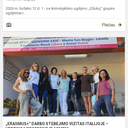
2026 m. birželio 12 d. 1 - os ikimokyklinio ugdymo ,,Ežiukų" grupės
ugdytiniai i...
Plačiau
„
D
S
V
I
–
V
P
„ERASMUS+“ DARBO STEBĖJIMO VIZITAS ITALIJOJE –