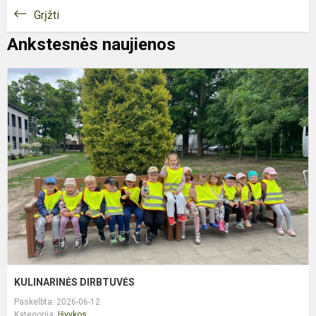
Grįžti
Ankstesnės naujienos
K
D
KULINARINĖS DIRBTUVĖS
Paskelbta: 2026-06-12
Kategorija:
Išvykos