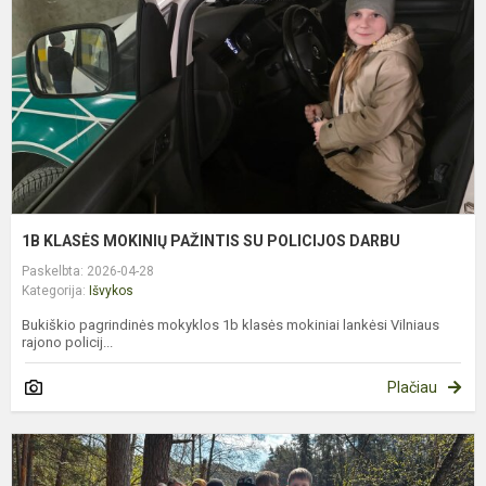
S
P
D
1B KLASĖS MOKINIŲ PAŽINTIS SU POLICIJOS DARBU
Paskelbta: 2026-04-28
Kategorija:
Išvykos
Bukiškio pagrindinės mokyklos 1b klasės mokiniai lankėsi Vilniaus
rajono policij...
Plačiau
2
Ž