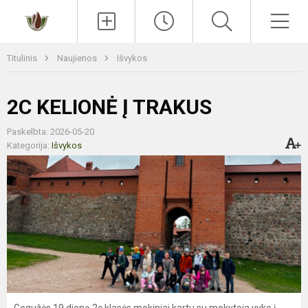
Paieška
Men
Titulinis
Naujienos
Išvykos
2C KELIONĖ Į TRAKUS
Paskelbta: 2026-05-20
Kategorija:
Išvykos