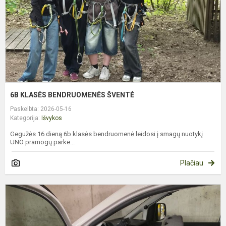
6B KLASĖS BENDRUOMENĖS ŠVENTĖ
Paskelbta: 2026-05-16
Kategorija:
Išvykos
Gegužės 16 dieną 6b klasės bendruomenė leidosi į smagų nuotykį
UNO pramogų parke...
Plačiau
1
K
M
P