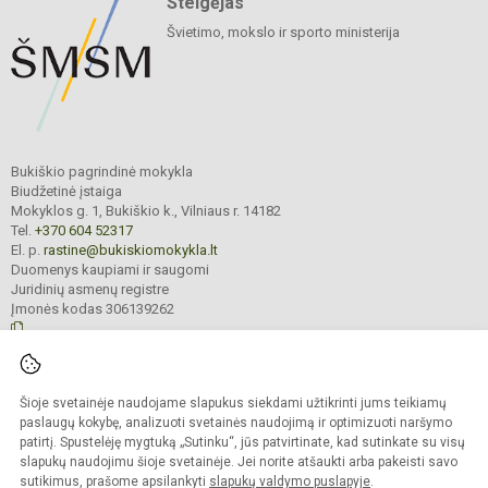
Steigėjas
Švietimo, mokslo ir sporto ministerija
Bukiškio pagrindinė mokykla
Biudžetinė įstaiga
Mokyklos g. 1, Bukiškio k., Vilniaus r. 14182
Tel.
+370 604 52317
El. p.
rastine@bukiskiomokykla.lt
Duomenys kaupiami ir saugomi
Juridinių asmenų registre
Įmonės kodas 306139262
© 2023. Bukiškio pagrindinė mokykla. Visos teisės saugomos.
Šioje svetainėje naudojame slapukus siekdami užtikrinti jums teikiamų
Kopijuoti turinį be raštiško Bukiškio pagrindinės mokyklos administracijos
sutikimo griežtai draudžiama.
paslaugų kokybę, analizuoti svetainės naudojimą ir optimizuoti naršymo
patirtį. Spustelėję mygtuką „Sutinku“, jūs patvirtinate, kad sutinkate su visų
Prieinamumo paraiška
Slapukų valdymas
slapukų naudojimu šioje svetainėje. Jei norite atšaukti arba pakeisti savo
sutikimus, prašome apsilankyti
slapukų valdymo puslapyje
.
Sumanus būdas atnaujinti