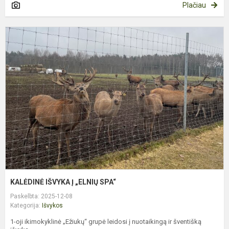
Plačiau
K
I
Į
„
S
KALĖDINĖ IŠVYKA Į „ELNIŲ SPA“
Paskelbta: 2025-12-08
Kategorija:
Išvykos
1-oji ikimokyklinė „Ežiukų“ grupė leidosi į nuotaikingą ir šventišką