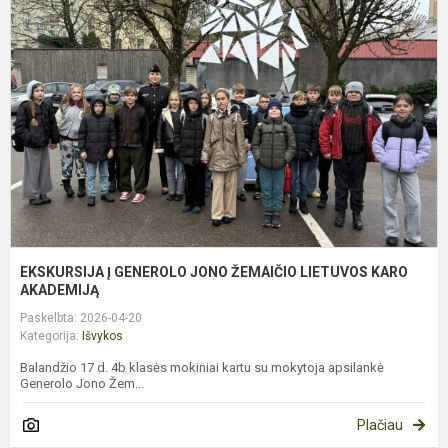
Į
G
J
Ž
L
K
A
EKSKURSIJA Į GENEROLO JONO ŽEMAIČIO LIETUVOS KARO
AKADEMIJĄ
Paskelbta: 2026-04-20
Kategorija:
Išvykos
Balandžio 17 d. 4b klasės mokiniai kartu su mokytoja apsilankė
Generolo Jono Žem...
Plačiau