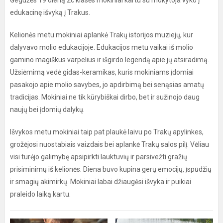
Gegužės 19 dieną 2c klasės mokiniai kartu su mokytoja vyko į
edukacinę išvyką į Trakus.
Kelionės metu mokiniai aplankė Trakų istorijos muziejų, kur
dalyvavo molio edukacijoje. Edukacijos metu vaikai iš molio
gamino magiškus varpelius ir išgirdo legendą apie jų atsiradimą.
Užsiėmimą vedė gidas-keramikas, kuris mokiniams įdomiai
pasakojo apie molio savybes, jo apdirbimą bei senąsias amatų
tradicijas. Mokiniai ne tik kūrybiškai dirbo, bet ir sužinojo daug
naujų bei įdomių dalykų.
Išvykos metu mokiniai taip pat plaukė laivu po Trakų apylinkes,
grožėjosi nuostabiais vaizdais bei aplankė Trakų salos pilį. Vėliau
visi turėjo galimybę apsipirkti lauktuvių ir parsivežti gražių
prisiminimų iš kelionės. Diena buvo kupina gerų emocijų, įspūdžių
ir smagių akimirkų. Mokiniai labai džiaugėsi išvyka ir puikiai
praleido laiką kartu.