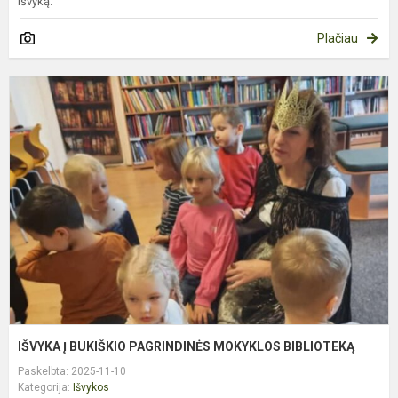
išvyką.
Plačiau
I
Į
B
P
M
B
IŠVYKA Į BUKIŠKIO PAGRINDINĖS MOKYKLOS BIBLIOTEKĄ
Paskelbta: 2025-11-10
Kategorija:
Išvykos