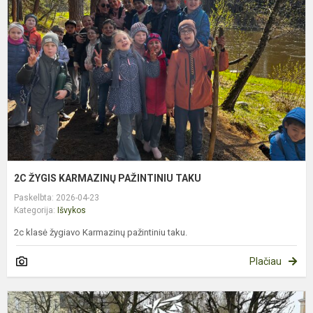
K
P
T
2C ŽYGIS KARMAZINŲ PAŽINTINIU TAKU
Paskelbta: 2026-04-23
Kategorija:
Išvykos
2c klasė žygiavo Karmazinų pažintiniu taku.
Plačiau
E