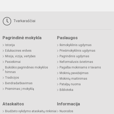
Tvarkaraščiai
Pagrindinė mokykla
Paslaugos
Istorija
Ikimokyklinis ugdymas
Edukacinės erdvės
Priešmokyklinis ugdymas
Misija, vizija, vertybės
Pagrindinis ugdymas
Pasiekimai
Neformalusis švietimas
Bukiškio pagrindinės mokyklos
Pagalba mokiniams ir tėvams
himnas
Mokinių pavėžėjimas
Tradicijos
Mokinių maitinimas
Bendradarbiavimas
Patalpų nuoma
Priėmimas į mokyklą
Biblioteka
Ataskaitos
Informacija
Biudžeto vykdymo ataskaitų rinkiniai
Nuorodos