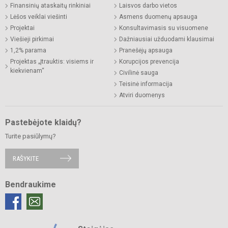
Finansinių ataskaitų rinkiniai
Laisvos darbo vietos
Lėšos veiklai viešinti
Asmens duomenų apsauga
Projektai
Konsultavimasis su visuomene
Viešieji pirkimai
Dažniausiai užduodami klausimai
1,2% parama
Pranešėjų apsauga
Projektas „Įtrauktis: visiems ir
Korupcijos prevencija
kiekvienam“
Civilinė sauga
Teisinė informacija
Atviri duomenys
Pastebėjote klaidų?
Turite pasiūlymų?
RAŠYKITE
Bendraukime