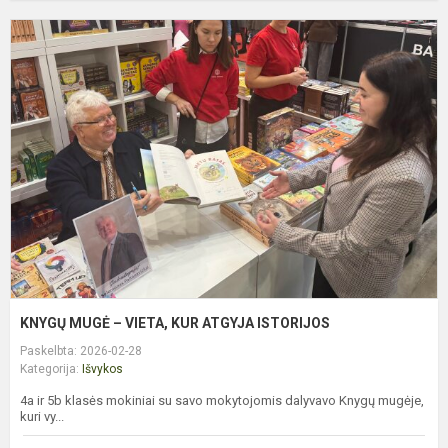
K
M
–
V
K
A
I
KNYGŲ MUGĖ – VIETA, KUR ATGYJA ISTORIJOS
Paskelbta: 2026-02-28
Kategorija:
Išvykos
4a ir 5b klasės mokiniai su savo mokytojomis dalyvavo Knygų mugėje,
kuri vy...