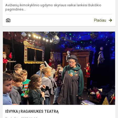
Avižienių ikimokyklinio ugdymo skyriaus vaikai lankėsi Bukiškio
pagrindinės...
Plačiau
I
Į
R
T
IŠVYKA Į RAGANIUKĖS TEATRĄ