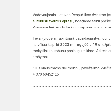
Vadovaujantis Lietuvos Respublikos švietimo įs
autobusu tvarkos aprašu
, kviečiame teikti pra
Prašymai teikiami Bukiškio progimnazijos interne
Tėvai (globėjai, rūpintojai), pageidaujantys, jog
ne vėliau kaip
iki 2023 m. rugpjūčio 19 d.
užpild
mokykliniu autobusu paslaugų teikimo. Atkreipia
prašymai.
Kilus klausimams dėl mokinių pavėžėjimo kvieči
+ 370 60452125 .
……………………………………………………………………………………………