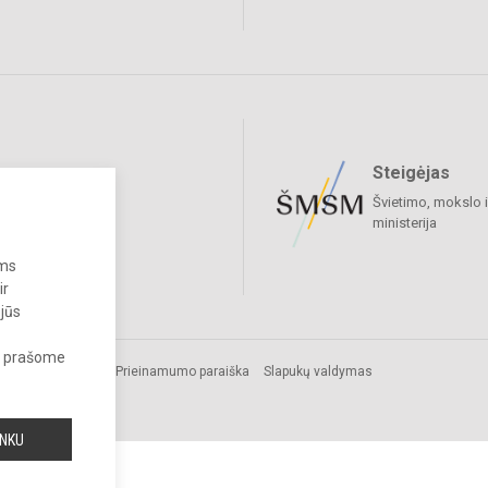
Steigėjas
raukime
Švietimo, mokslo i
ministerija
ums
ir
 jūs
s, prašome
Prieinamumo paraiška
Slapukų valdymas
cijos
INKU