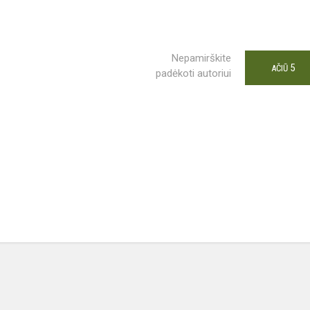
Nepamirškite
5
AČIŪ
padėkoti autoriui