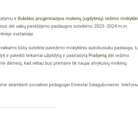
tatymu ir
Bukiškio progimnazijos mokinių (ugdytinių) vežimo mokyklin
šymus dėl vaikų pavėžėjimo paslaugos suteikimo 2023–2024 m.m.
tinėje svetainėje.
 jų vaikams būtų suteikta pavežimo mokykliniu autobusiuku paslauga, tu
yti ir pateikti tinkamai užpildytą ir pasirašytą
Prašymą
dėl vežimo
me dėmesį, kad vėliau bus priimami tik naujai atvykusių mokinių
ame skambinti socialinei pedagogei Ernestai Salagubovienei telefonu
…………………………………………………….