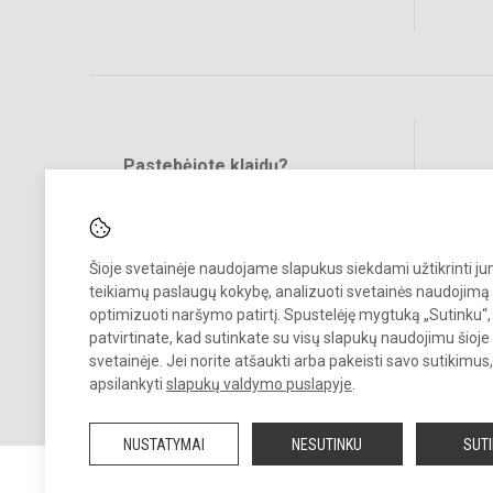
Pastebėjote klaidų?
Bend
Turite pasiūlymų?
RAŠYKITE
Šioje svetainėje naudojame slapukus siekdami užtikrinti j
teikiamų paslaugų kokybę, analizuoti svetainės naudojimą 
optimizuoti naršymo patirtį. Spustelėję mygtuką „Sutinku“,
patvirtinate, kad sutinkate su visų slapukų naudojimu šioje
svetainėje. Jei norite atšaukti arba pakeisti savo sutikimu
© 2023. Bukiškio pagrindinė mokykla. Visos teisės saugomos.
apsilankyti
slapukų valdymo puslapyje
.
Kopijuoti turinį be raštiško Bukiškio pagrindinės mokyklos administra
sutikimo griežtai draudžiama.
NUSTATYMAI
NESUTINKU
SUT