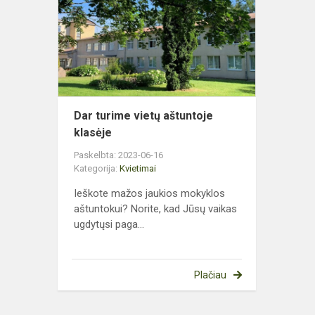
vietų
aštuntoje
klasėje
Dar turime vietų aštuntoje
klasėje
Paskelbta: 2023-06-16
Kategorija:
Kvietimai
Ieškote mažos jaukios mokyklos
aštuntokui? Norite, kad Jūsų vaikas
ugdytųsi paga...
Plačiau