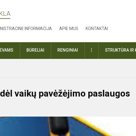
YKLA
NISTRACINĖ INFORMACIJA
APIE MUS
KONTAKTAI
DAUGIAU
TĖVAMS
BŪRELIAI
RENGINIAI
STRUKTŪRA IR 
 dėl vaikų pavėžėjimo paslaugos
.