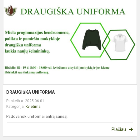
D
U
DRAUGIŠKA UNIFORMA
Paskelbta: 2025-06-01
Kategorija:
Kvietimai
Padovanok uniformai antrą šansą!
Plačiau