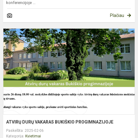
konferencijoje ...
Plačiau
A
D
V
B
P
ATVIRŲ DURŲ VAKARAS BUKIŠKIO PROGIMNAZIJOJE
Paskelbta: 2025-02-06
Kategorija:
Kvietimai