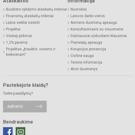
Ataskaitos
Informacija
Biudžeto vykdymo ataskaitų rinkiniai
Nuorodos
Finansinių ataskaitų rinkiniai
Laisvos darbo vietos
Lėšos veiklai viešinti
Asmens duomenų apsauga
Projektai
Konsultavimasis su visuomene
Viešieji pirkimai
Dažniausiai užduodami klausimai
1,2% parama
Pranešėjų apsauga
Projektas „Įtrauktis: visiems ir
Korupcijos prevencija
kiekvienam“
Civilinė sauga
Teisinė informacija
Atviri duomenys
Pastebėjote klaidų?
Turite pasiūlymų?
RAŠYKITE
Bendraukime