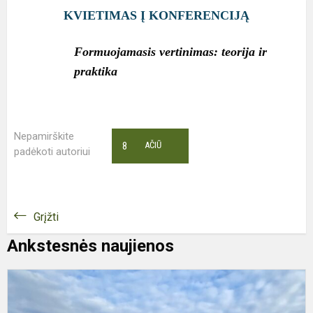
KVIETIMAS Į KONFERENCIJĄ
Formuojamasis vertinimas: teorija ir
praktika
Nepamirškite
8
AČIŪ
padėkoti autoriui
Grįžti
Ankstesnės naujienos
B
P
M