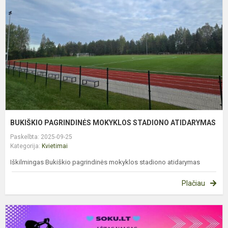
S
A
BUKIŠKIO PAGRINDINĖS MOKYKLOS STADIONO ATIDARYMAS
Paskelbta: 2025-09-25
Kategorija:
Kvietimai
Iškilmingas Bukiškio pagrindinės mokyklos stadiono atidarymas
Plačiau
K
M