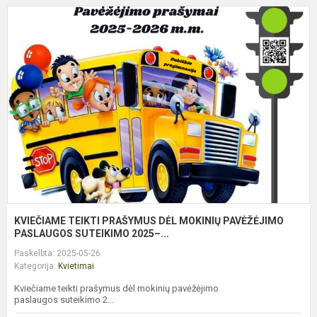
K
T
P
D
M
P
P
KVIEČIAME TEIKTI PRAŠYMUS DĖL MOKINIŲ PAVĖŽĖJIMO
PASLAUGOS SUTEIKIMO 2025–...
Paskelbta: 2025-05-26
Kategorija:
Kvietimai
Kviečiame teikti prašymus dėl mokinių pavėžėjimo
paslaugos suteikimo 2...