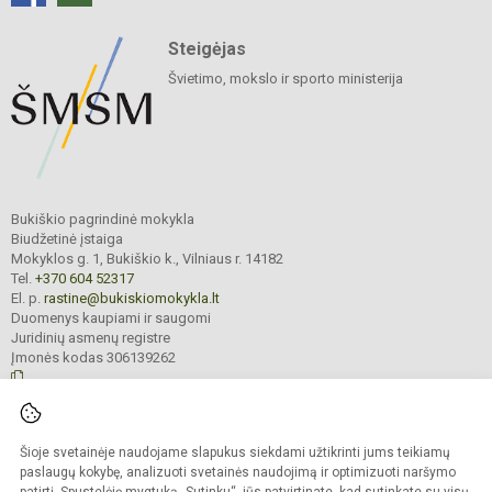
Steigėjas
Švietimo, mokslo ir sporto ministerija
Bukiškio pagrindinė mokykla
Biudžetinė įstaiga
Mokyklos g. 1, Bukiškio k., Vilniaus r. 14182
Tel.
+370 604 52317
El. p.
rastine@bukiskiomokykla.lt
Duomenys kaupiami ir saugomi
Juridinių asmenų registre
Įmonės kodas 306139262
© 2023. Bukiškio pagrindinė mokykla. Visos teisės saugomos.
Šioje svetainėje naudojame slapukus siekdami užtikrinti jums teikiamų
Kopijuoti turinį be raštiško Bukiškio pagrindinės mokyklos administracijos
sutikimo griežtai draudžiama.
paslaugų kokybę, analizuoti svetainės naudojimą ir optimizuoti naršymo