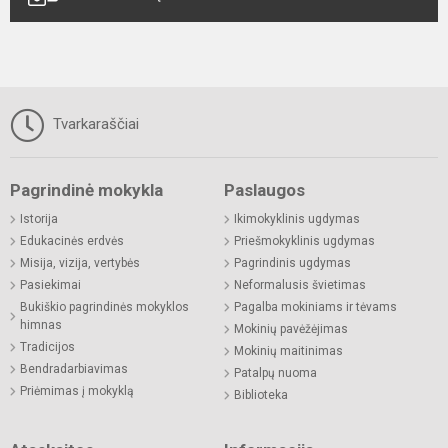
Tvarkaraščiai
Pagrindinė mokykla
Paslaugos
Istorija
Ikimokyklinis ugdymas
Edukacinės erdvės
Priešmokyklinis ugdymas
Misija, vizija, vertybės
Pagrindinis ugdymas
Pasiekimai
Neformalusis švietimas
Bukiškio pagrindinės mokyklos
Pagalba mokiniams ir tėvams
himnas
Mokinių pavėžėjimas
Tradicijos
Mokinių maitinimas
Bendradarbiavimas
Patalpų nuoma
Priėmimas į mokyklą
Biblioteka