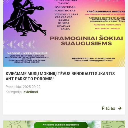
M
T
B
S
A
P
KVIEČIAME MŪSŲ MOKINIŲ TĖVUS BENDRAUTI SUKANTIS
ANT PARKETO POROMIS!
Paskelbta: 2025-09-22
Kategorija:
Kvietimai
Plačiau
K