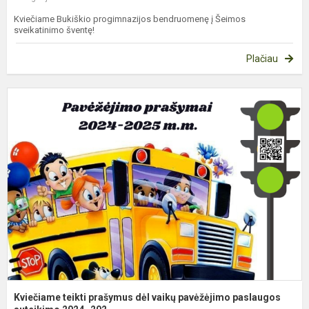
Kviečiame Bukiškio progimnazijos bendruomenę į Šeimos
sveikatinimo šventę!
Plačiau
K
t
p
d
v
p
p
su
Kviečiame teikti prašymus dėl vaikų pavėžėjimo paslaugos