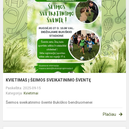
Į
Š
S
Š
KVIETIMAS Į ŠEIMOS SVEIKATINIMO ŠVENTĘ
Paskelbta: 2025-09-15
Kategorija:
Kvietimai
Šeimos sveikatinimo šventė Bukiškio bendruomenei
Plačiau