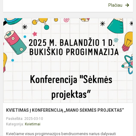
Plačiau
K
Į
K
„
S
P
KVIETIMAS Į KONFERENCIJĄ „MANO SĖKMĖS PROJEKTAS“
Paskelbta: 2025-03-10
Kategorija:
Kvietimai
Kviečiame visus progimnazijos bendruomenės narius dalyvauti