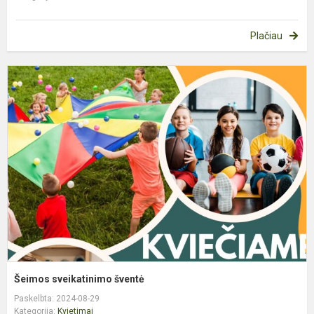
Plačiau
Š
s
š
Šeimos sveikatinimo šventė
Paskelbta: 2024-08-29
Kategorija:
Kvietimai