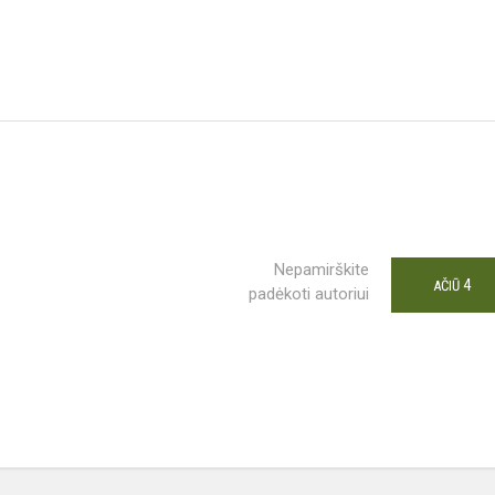
Nepamirškite
4
AČIŪ
padėkoti autoriui