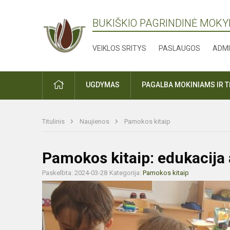
BUKIŠKIO PAGRINDINĖ MOK
VEIKLOS SRITYS
PASLAUGOS
ADMI
PRADŽIA
UGDYMAS
PAGALBA MOKINIAMS IR 
Titulinis
Naujienos
Pamokos kitaip
Pamokos kitaip: edukacija 
Paskelbta: 2024-03-28
Kategorija:
Pamokos kitaip