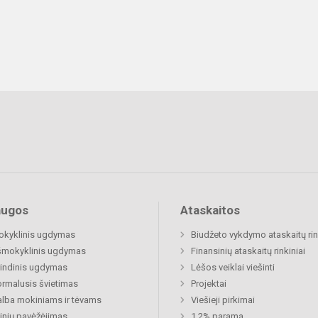
augos
Ataskaitos
okyklinis ugdymas
Biudžeto vykdymo ataskaitų rin
šmokyklinis ugdymas
Finansinių ataskaitų rinkiniai
indinis ugdymas
Lėšos veiklai viešinti
rmalusis švietimas
Projektai
lba mokiniams ir tėvams
Viešieji pirkimai
nių pavėžėjimas
1,2% parama