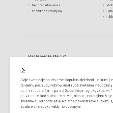
Bendradarbiavimas
Moki
Priėmimas į mokyklą
Pat
Bibl
Pastebėjote klaidų?
Bend
Turite pasiūlymų?
RAŠYKITE
Šioje svetainėje naudojame slapukus siekdami užtikrinti j
teikiamų paslaugų kokybę, analizuoti svetainės naudojimą 
optimizuoti naršymo patirtį. Spustelėję mygtuką „Sutinku“,
patvirtinate, kad sutinkate su visų slapukų naudojimu šioje
svetainėje. Jei norite atšaukti arba pakeisti savo sutikimu
© 2023. Bukiškio pagrindinė mokykla. Visos teisės saugomos.
apsilankyti
slapukų valdymo puslapyje
.
Kopijuoti turinį be raštiško Bukiškio pagrindinės mokyklos administra
sutikimo griežtai draudžiama.