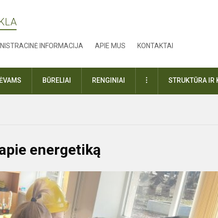
YKLA
NISTRACINĖ INFORMACIJA
APIE MUS
KONTAKTAI
DAUGIAU
TĖVAMS
BŪRELIAI
RENGINIAI
STRUKTŪRA IR 
apie energetiką