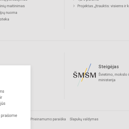
nių maitinimas
Projektas „Įtrauktis: visiems ir
alpų nuoma
ioteka
Steigėjas
raukime
Švietimo, mokslo i
ministerija
ums
ir
 jūs
s, prašome
Prieinamumo paraiška
Slapukų valdymas
cijos