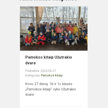
Pamokos
kitaip
Užutrakio
dvare
Pamokos kitaip Užutrakio
dvare
Paskelbta: 2024-03-27
Kategorija:
Pamokos kitaip
Kovo 27 dieną 1b ir 1c klasės
„Pamokos kitaip“ vyko Užutrakio
dvare.