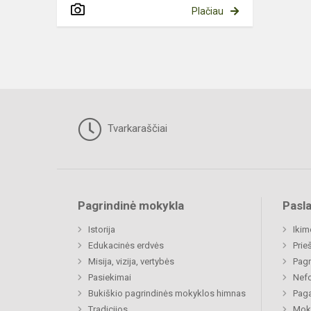
Plačiau
Tvarkaraščiai
Pagrindinė mokykla
Pasl
Istorija
Ikim
Edukacinės erdvės
Prie
Misija, vizija, vertybės
Pagr
Pasiekimai
Nefo
Bukiškio pagrindinės mokyklos himnas
Paga
Tradicijos
Moki