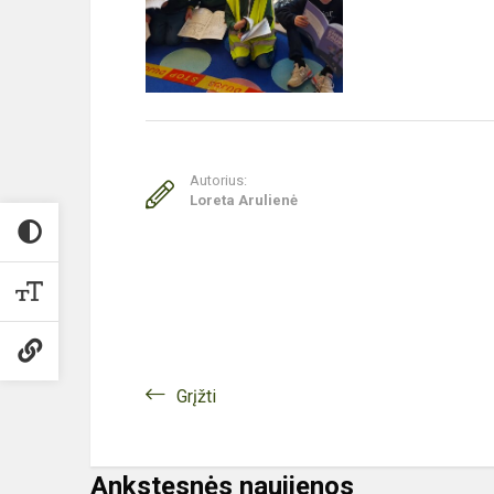
Autorius:
Loreta Arulienė
Grįžti
Ankstesnės naujienos