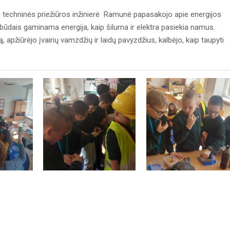
techninės priežiūros inžinierė Ramunė papasakojo apie energijos
 būdais gaminama energija, kaip šiluma ir elektra pasiekia namus.
apžiūrėjo įvairių vamzdžių ir laidų pavyzdžius, kalbėjo, kaip taupyti