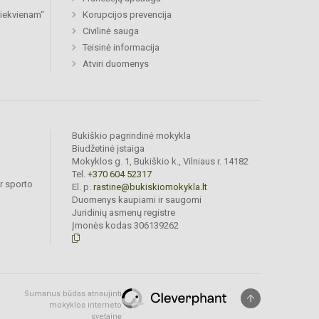
 kiekvienam“
Korupcijos prevencija
Civilinė sauga
Teisinė informacija
Atviri duomenys
Bukiškio pagrindinė mokykla
Biudžetinė įstaiga
Mokyklos g. 1, Bukiškio k., Vilniaus r. 14182
Tel.
+370 604 52317
r sporto
El. p.
rastine@bukiskiomokykla.lt
Duomenys kaupiami ir saugomi
Juridinių asmenų registre
Įmonės kodas 306139262
Sumanus būdas atnaujinti
mokyklos interneto
svetainę