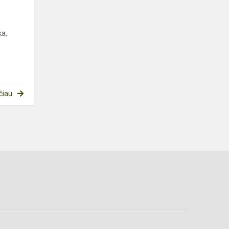
ka,
čiau