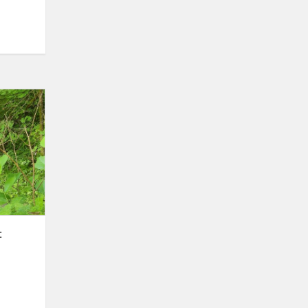
Penktokų
pamokos
kitaip:
patyriminis
ugdymas
Anykščiuose
: