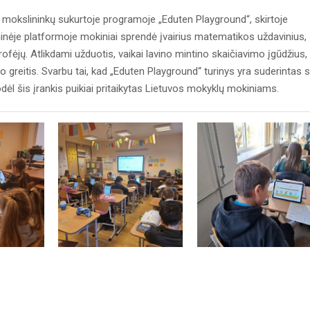
s mokslininkų sukurtoje programoje „Eduten Playground“, skirtoje
nėje platformoje mokiniai sprendė įvairius matematikos uždavinius,
fėjų. Atlikdami užduotis, vaikai lavino mintino skaičiavimo įgūdžius,
o greitis. Svarbu tai, kad „Eduten Playground“ turinys yra suderintas 
 šis įrankis puikiai pritaikytas Lietuvos mokyklų mokiniams.