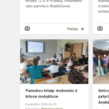
Birželio 12 d. 6–8 klasių mokiniams
Bukišk
vyko pamokos Anykščiuose.
mokinia
birželio
Plačiau
Pamokos
kitaip:
mokomės
ir
kitose
mokyklose
Pamokos kitaip: mokomės ir
Antro
kitose mokyklose
patyr
Anykš
Paskelbta: 2024-06-05
Kategorija:
Pamokos kitaip