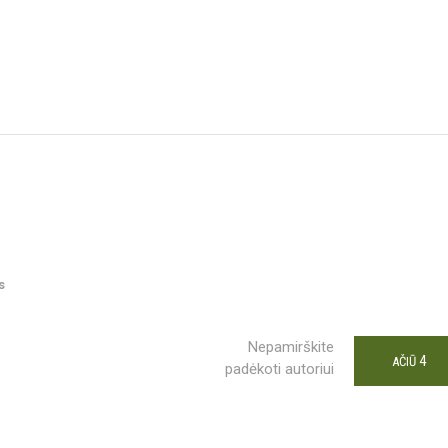
s
Nepamirškite
4
AČIŪ
padėkoti autoriui