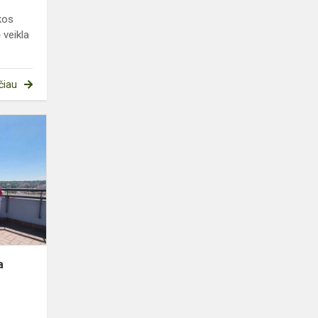
kos
 veikla
čiau
Trečiokų
istorijos
pamoka
kitaip:
Vilniaus
katedros
požemiu...
a