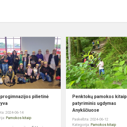
Mūsų
progimnazijos
pilietinė
iniciatyva
e
progimnazijos pilietinė
Penktokų pamokos kitaip
tyva
patyriminis ugdymas
Anykščiuose
ta: 2024-06-14
ija:
Pamokos kitaip
Paskelbta: 2024-06-12
Kategorija:
Pamokos kitaip