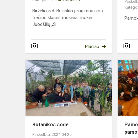
Paskelb
Kategor
Birželio 5 d. Bukiškio progimnazijos
trečios klasės mokiniai mokėsi
Pamoko
Juodšilių „Š...
Plačiau
Botanikos
sode
Botanikos sode
Pamok
pamok
Paskelbta: 2024-04-25