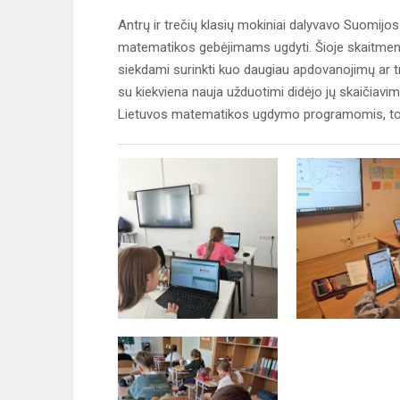
Antrų ir trečių klasių mokiniai dalyvavo Suomijo
matematikos gebėjimams ugdyti. Šioje skaitmeni
siekdami surinkti kuo daugiau apdovanojimų ar tro
su kiekviena nauja užduotimi didėjo jų skaičiavim
Lietuvos matematikos ugdymo programomis, todėl