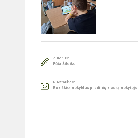
Autorius:
Rūta Šileiko
Nuotraukos:
Bukiškio mokyklos pradinių klasių mokytojo