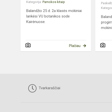
Kategorija:
Pamokos kitaip
Paskelb
Kategor
Balandžio 25 d. 2a klasės mokiniai
lankėsi VU botanikos sode
Baland
Kairėnuose.
progim
mokinia
Plačiau
Tvarkaraščiai