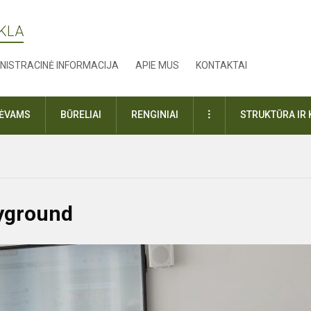
YKLA
NISTRACINĖ INFORMACIJA
APIE MUS
KONTAKTAI
DAUGIAU
TĖVAMS
BŪRELIAI
RENGINIAI
STRUKTŪRA IR 
yground