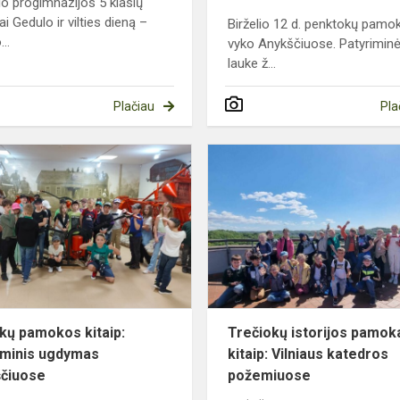
io progimnazijos 5 klasių
i Gedulo ir vilties dieną –
Birželio 12 d. penktokų pamo
...
vyko Anykščiuose. Patyriminė
lauke ž...
Plačiau
Pla
Antrokų
pamokos
kitaip:
patyriminis
ugdymas
Anykščiuose
kų pamokos kitaip:
Trečiokų istorijos pamok
iminis ugdymas
kitaip: Vilniaus katedros
čiuose
požemiuose