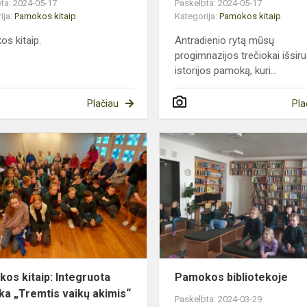
ta: 2024-05-17
Paskelbta: 2024-05-17
ija:
Pamokos kitaip
Kategorija:
Pamokos kitaip
s kitaip.
Antradienio rytą mūsų
progimnazijos trečiokai išsir
istorijos pamoką, kuri...
Plačiau
Pla
Pamokos
kitaip:
Integruota
pamoka
„Tremtis
vaikų
akimis“
os kitaip: Integruota
Pamokos bibliotekoje
a „Tremtis vaikų akimis“
Paskelbta: 2024-03-29