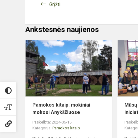
Grįžti
Ankstesnės naujienos
Pamokos
kitaip:
mokiniai
mokosi
Anykščiuos
Pamokos kitaip: mokiniai
Mūsų 
mokosi Anykščiuose
inicia
Paskelbta: 2024-06-15
Paskelb
Kategorija:
Pamokos kitaip
Kategor