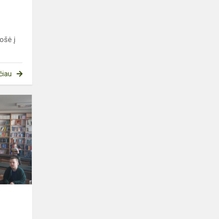
uošė į
čiau
Pamokos
bibliotekoje