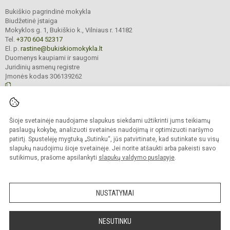
Bukiškio pagrindinė mokykla
Biudžetinė įstaiga
Mokyklos g. 1, Bukiškio k., Vilniaus r. 14182
Tel.
+370 604 52317
El. p.
rastine@bukiskiomokykla.lt
Duomenys kaupiami ir saugomi
Juridinių asmenų registre
Įmonės kodas 306139262
© 2023. Bukiškio pagrindinė mokykla. Visos teisės saugomos.
Šioje svetainėje naudojame slapukus siekdami užtikrinti jums teikiamų
Kopijuoti turinį be raštiško Bukiškio pagrindinės mokyklos administracijos
sutikimo griežtai draudžiama.
paslaugų kokybę, analizuoti svetainės naudojimą ir optimizuoti naršymo
patirtį. Spustelėję mygtuką „Sutinku“, jūs patvirtinate, kad sutinkate su visų
Prieinamumo paraiška
Slapukų valdymas
slapukų naudojimu šioje svetainėje. Jei norite atšaukti arba pakeisti savo
sutikimus, prašome apsilankyti
slapukų valdymo puslapyje
.
Sumanus būdas atnaujinti
mokyklos interneto
svetainę
NUSTATYMAI
NESUTINKU