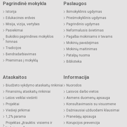
Pagrindinė mokykla
Paslaugos
Istorija
Ikimokyklinis ugdymas
Edukacinės erdvės
Priešmokyklinis ugdymas
Misija, vizija, vertybės
Pagrindinis ugdymas
Pasiekimai
Neformalusis švietimas
Bukiškio pagrindinės mokyklos
Pagalba mokiniams ir tėvams
himnas
Mokinių pavėžėjimas
Tradicijos
Mokinių maitinimas
Bendradarbiavimas
Patalpų nuoma
Priėmimas į mokyklą
Biblioteka
Ataskaitos
Informacija
Biudžeto vykdymo ataskaitų rinkiniai
Nuorodos
Finansinių ataskaitų rinkiniai
Laisvos darbo vietos
Lėšos veiklai viešinti
Asmens duomenų apsauga
Projektai
Konsultavimasis su visuomene
Viešieji pirkimai
Dažniausiai užduodami klausimai
1,2% parama
Pranešėjų apsauga
Projektas „Įtrauktis: visiems ir
Korupcijos prevencija