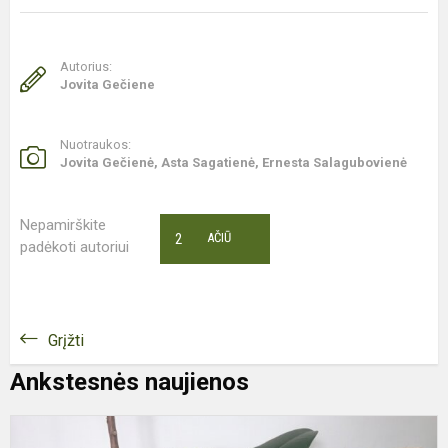
Autorius:
Jovita Gečiene
Nuotraukos:
Jovita Gečienė, Asta Sagatienė, Ernesta Salagubovienė
Nepamirškite
2
AČIŪ
padėkoti autoriui
Grįžti
Ankstesnės naujienos
Š