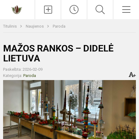
Paieška
Men
Titulinis
Naujienos
Paroda
MAŽOS RANKOS – DIDELĖ
LIETUVA
Paskelbta: 2026-02-09
Kategorija:
Paroda