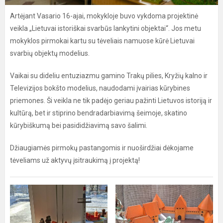
Artėjant Vasario 16-ajai, mokykloje buvo vykdoma projektinė
veikla „Lietuvai istoriškai svarbūs lankytini objektai“. Jos metu
mokyklos pirmokai kartu su tėveliais namuose kūrė Lietuvai
svarbių objektų modelius.
Vaikai su dideliu entuziazmu gamino Trakų pilies, Kryžių kalno ir
Televizijos bokšto modelius, naudodami įvairias kūrybines
priemones. Ši veikla ne tik padėjo geriau pažinti Lietuvos istoriją ir
kultūrą, bet ir stiprino bendradarbiavimą šeimoje, skatino
kūrybiškumą bei pasididžiavimą savo šalimi.
Džiaugiamės pirmokų pastangomis ir nuoširdžiai dėkojame
tėveliams už aktyvų įsitraukimą į projektą!