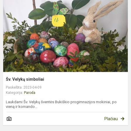
V
s
Šv. Velykų simboliai
Paskelbta: 2023-04-09
Kategorija:
Paroda
Laukdami Šv. Velykų šventės Bukiškio progimnazijos mokiniai, po
vieną ir komando...
Plačiau