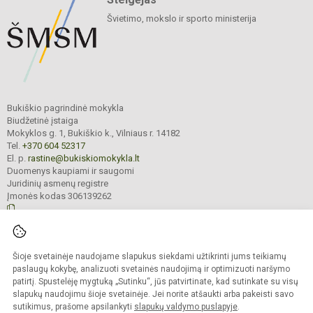
Švietimo, mokslo ir sporto ministerija
Bukiškio pagrindinė mokykla
Biudžetinė įstaiga
Mokyklos g. 1, Bukiškio k., Vilniaus r. 14182
Tel.
+370 604 52317
El. p.
rastine@bukiskiomokykla.lt
Duomenys kaupiami ir saugomi
Juridinių asmenų registre
Įmonės kodas 306139262
© 2023. Bukiškio pagrindinė mokykla. Visos teisės saugomos.
Šioje svetainėje naudojame slapukus siekdami užtikrinti jums teikiamų
Kopijuoti turinį be raštiško Bukiškio pagrindinės mokyklos administracijos
sutikimo griežtai draudžiama.
paslaugų kokybę, analizuoti svetainės naudojimą ir optimizuoti naršymo
patirtį. Spustelėję mygtuką „Sutinku“, jūs patvirtinate, kad sutinkate su visų
Prieinamumo paraiška
Slapukų valdymas
slapukų naudojimu šioje svetainėje. Jei norite atšaukti arba pakeisti savo
sutikimus, prašome apsilankyti
slapukų valdymo puslapyje
.
Sumanus būdas atnaujinti