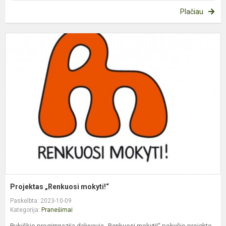
Plačiau
P
„
m
Projektas „Renkuosi mokyti!“
Paskelbta: 2023-10-09
Kategorija:
Pranešimai
Bukiškio progimnazija dalyvauja „Renkuosi mokyti!“ pokyčio projekte.