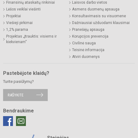
Finansinių ataskaitų rinkiniai
Laisvos darbo vietos
Lėšos veiklai viešinti
Asmens duomenų apsauga
Projektai
Konsultavimasis su visuomene
Viešieji pirkimai
Dažniausiai užduodami klausimai
1,2% parama
Pranešėjų apsauga
Projektas „Įtrauktis: visiems ir
Korupcijos prevencija
kiekvienam“
Civilinė sauga
Teisinė informacija
Atviri duomenys
Pastebėjote klaidų?
Turite pasiūlymų?
RAŠYKITE
Bendraukime
Steigėjas