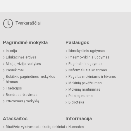
Tvarkaraščiai
Pagrindinė mokykla
Paslaugos
Istorija
Ikimokyklinis ugdymas
Edukacinės erdvės
Priešmokyklinis ugdymas
Misija, vizija, vertybės
Pagrindinis ugdymas
Pasiekimai
Neformalusis švietimas
Bukiškio pagrindinės mokyklos
Pagalba mokiniams ir tėvams
himnas
Mokinių pavėžėjimas
Tradicijos
Mokinių maitinimas
Bendradarbiavimas
Patalpų nuoma
Priėmimas į mokyklą
Biblioteka
Ataskaitos
Informacija
Biudžeto vykdymo ataskaitų rinkiniai
Nuorodos