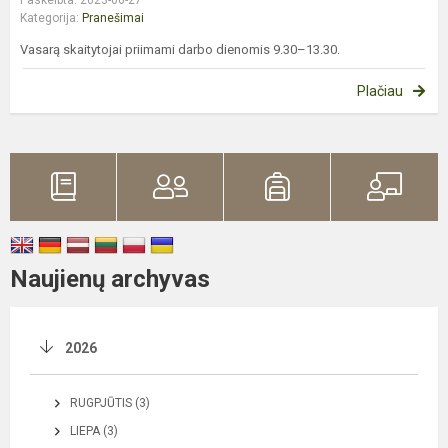
Kategorija:
Pranešimai
Vasarą skaitytojai priimami darbo dienomis 9.30–13.30.
Plačiau
Naujienų archyvas
2026
RUGPJŪTIS (3)
LIEPA (3)