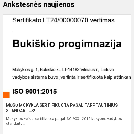
Ankstesnės naujienos
M
M
S
P
T
S
MŪSŲ MOKYKLA SERTIFIKUOTA PAGAL TARPTAUTINIUS
STANDARTUS!
Mokyklos veikla sertifikuota pagal ISO 9001:2015 kokybės vadybos
standarto...