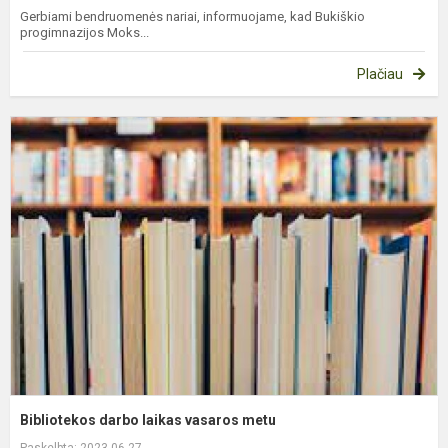
Gerbiami bendruomenės nariai, informuojame, kad Bukiškio
progimnazijos Moks...
Plačiau
B
d
l
v
m
Bibliotekos darbo laikas vasaros metu
Paskelbta: 2023-06-27