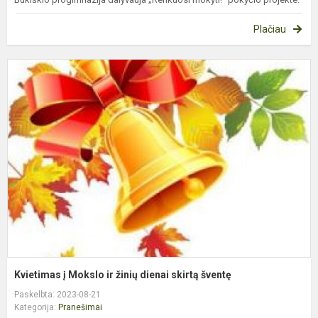
Plačiau
K
į
M
ir
ž
d
s
š
Kvietimas į Mokslo ir žinių dienai skirtą šventę
Paskelbta: 2023-08-21
Kategorija:
Pranešimai