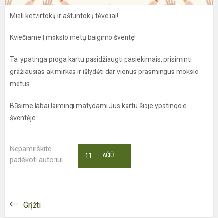
Mieli ketvirtokų ir aštuntokų tėveliai!
Kviečiame į mokslo metų baigimo šventę!
Tai ypatinga proga kartu pasidžiaugti pasiekimais, prisiminti
gražiausias akimirkas ir išlydėti dar vienus prasmingus mokslo
metus.
Būsime labai laimingi matydami Jus kartu šioje ypatingoje
šventėje!
Nepamirškite
11
AČIŪ
padėkoti autoriui
Grįžti