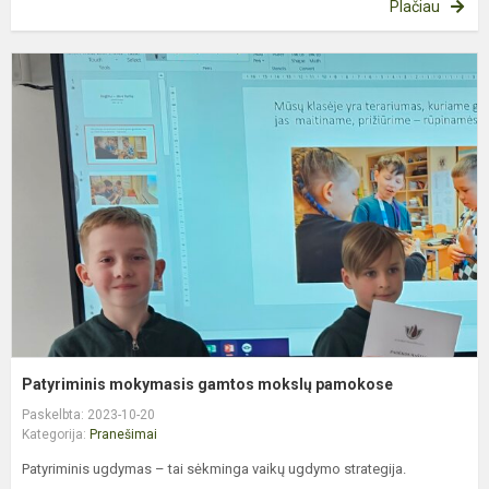
Plačiau
P
m
g
m
p
Patyriminis mokymasis gamtos mokslų pamokose
Paskelbta: 2023-10-20
Kategorija:
Pranešimai
Patyriminis ugdymas – tai sėkminga vaikų ugdymo strategija.