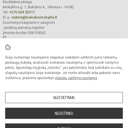
Biudžetinė įstaiga
Mokyklos g. 1, Bukiškio k., Vilniaus r. 14182
Tel.
+370 604 52317
El. p.
rastine@bukiskiomokykla.lt
Duomenys kaupiami ir saugomi
Juridinių asmenų registre
Įmonės kodas 306139262
© 2023. Bukiškio pagrindinė mokykla. Visos teisės saugomos.
Šioje svetainėje naudojame slapukus siekdami užtikrinti jums teikiamų
Kopijuoti turinį be raštiško Bukiškio pagrindinės mokyklos administracijos
sutikimo griežtai draudžiama.
paslaugų kokybę, analizuoti svetainės naudojimą ir optimizuoti naršymo
patirtį. Spustelėję mygtuką „Sutinku“, jūs patvirtinate, kad sutinkate su visų
Prieinamumo paraiška
Slapukų valdymas
slapukų naudojimu šioje svetainėje. Jei norite atšaukti arba pakeisti savo
sutikimus, prašome apsilankyti
slapukų valdymo puslapyje
.
Sumanus būdas atnaujinti
mokyklos interneto
svetainę
NUSTATYMAI
NESUTINKU