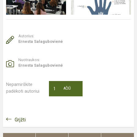
Autorius:
Ernesta Salagubovienė
Nuotraukos:
Ernesta Salagubovienė
Nepamirškite
1
AČIŪ
padėkoti autoriui
Grįžti