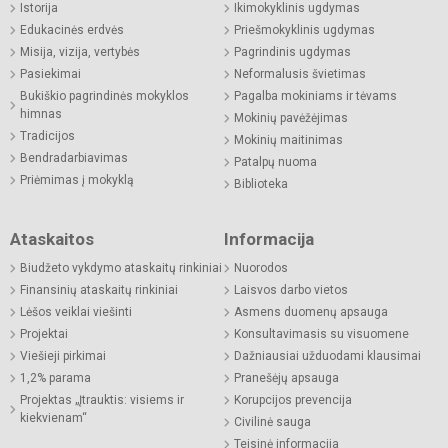
Istorija
Ikimokyklinis ugdymas
Edukacinės erdvės
Priešmokyklinis ugdymas
Misija, vizija, vertybės
Pagrindinis ugdymas
Pasiekimai
Neformalusis švietimas
Bukiškio pagrindinės mokyklos
Pagalba mokiniams ir tėvams
himnas
Mokinių pavėžėjimas
Tradicijos
Mokinių maitinimas
Bendradarbiavimas
Patalpų nuoma
Priėmimas į mokyklą
Biblioteka
Ataskaitos
Informacija
Biudžeto vykdymo ataskaitų rinkiniai
Nuorodos
Finansinių ataskaitų rinkiniai
Laisvos darbo vietos
Lėšos veiklai viešinti
Asmens duomenų apsauga
Projektai
Konsultavimasis su visuomene
Viešieji pirkimai
Dažniausiai užduodami klausimai
1,2% parama
Pranešėjų apsauga
Projektas „Įtrauktis: visiems ir
Korupcijos prevencija
kiekvienam“
Civilinė sauga
Teisinė informacija