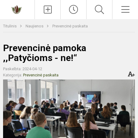
Paieška
Men
Titulinis
Naujienos
Prevencinė paskaita
Prevencinė pamoka
,,Patyčioms - ne!“
Paskelbta: 2024-04-12
Kategorija:
Prevencinė paskaita