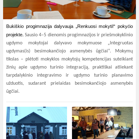
Bukiškio progimnazija dalyvauja „Renkuosi mokyti!“ poky
io
č
projekte.
Sausio 4–5 dienomis progimnazijos ir priešmokyklinio
ugdymo mokytojai dalyvavo mokymuose „Integruotas
ugdymas(is) besimokančiojo asmenybės ūgčiai“.
Mokymų
tikslas – plėtoti mokyklos mokytojų kompetencijas suteikiant
žinių apie ugdymo turinio integraciją, praktiškai atliekant
tarpdalykinio integravimo ir ugdymo turinio planavimo
užduotis, sudarant prielaidas besimokančiojo asmenybės
ūgčiai.