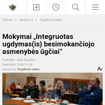
Paieška
Men
Titulinis
Naujienos
Projektinė veikla
Mokymai „Integruotas
ugdymas(is) besimokančiojo
asmenybės ūgčiai“
Paskelbė : Asta Birgelytė
Paskelbta: 2024-01-08
Kategorija:
Projektinė veikla