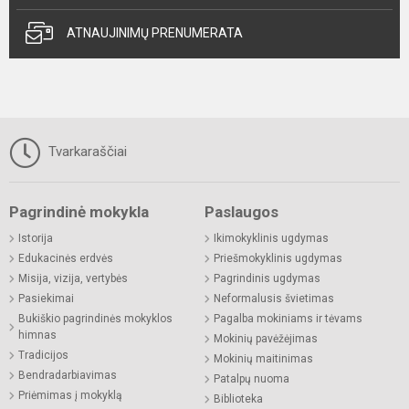
ATNAUJINIMŲ PRENUMERATA
Tvarkaraščiai
Pagrindinė mokykla
Paslaugos
Istorija
Ikimokyklinis ugdymas
Edukacinės erdvės
Priešmokyklinis ugdymas
Misija, vizija, vertybės
Pagrindinis ugdymas
Pasiekimai
Neformalusis švietimas
Bukiškio pagrindinės mokyklos
Pagalba mokiniams ir tėvams
himnas
Mokinių pavėžėjimas
Tradicijos
Mokinių maitinimas
Bendradarbiavimas
Patalpų nuoma
Priėmimas į mokyklą
Biblioteka