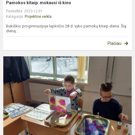
Pamokos kitaip: mokausi iš kino
Paskelbta: 2023-12-01
Kategorija:
Projektinė veikla
Bukiškio progimnazijoje lapkričio 28 d. vyko pamokų kitaip diena. Šią
dieną...
Plačiau
E
„
a
v