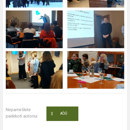
Nepamirškite
3
AČIŪ
padėkoti autoriui