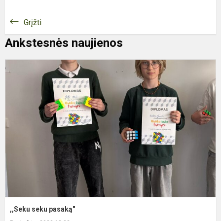
Grįžti
Ankstesnės naujienos
,
s
p
,,Seku seku pasaką"