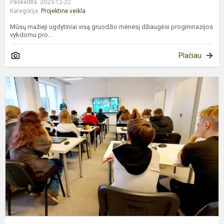
Paskelbta: 2023-12-22
Kategorija:
Projektinė veikla
Mūsų mažieji ugdytiniai visą gruodžio mėnesį džiaugėsi progimnazijos
vykdomu pro...
Plačiau
P
k
m
i
k