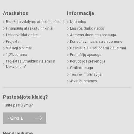
Ataskaitos
Informacija
Biudžeto vykdymo ataskaitų rinkiniai
Nuorodos
Finansinių ataskaitų rinkiniai
Laisvos darbo vietos
Lėšos veiklai viešinti
Asmens duomenų apsauga
Projektai
Konsultavimasis su visuomene
Viešieji pirkimai
Dažniausiai užduodami klausimai
1,2% parama
Pranešėjų apsauga
Projektas „Įtrauktis: visiems ir
Korupcijos prevencija
kiekvienam“
Civilinė sauga
Teisinė informacija
Atviri duomenys
Pastebėjote klaidų?
Turite pasiūlymų?
RAŠYKITE
Bendraukime