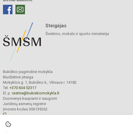
Steigėjas
Švietimo, mokslo ir sporto ministerija
Bukiškio pagrindinė mokykla
Biudžetinė įstaiga
Mokyklos g. 1, Bukiškio k., Vilniaus r. 14182
Tel.
+370 604 52317
El. p.
rastine@bukiskiomokykla.lt
Duomenys kaupiami ir saugomi
Juridinių asmenų registre
Įmonės kodas 306139262
© 2023. Bukiškio pagrindinė mokykla. Visos teisės saugomos.