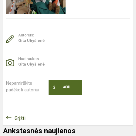
Autorius:
Gita Ubyšienė
Nuotraukos:
Gita Ubyšienė
Nepamirškite
3
AČIŪ
padėkoti autoriui
Grįžti
Ankstesnės naujienos