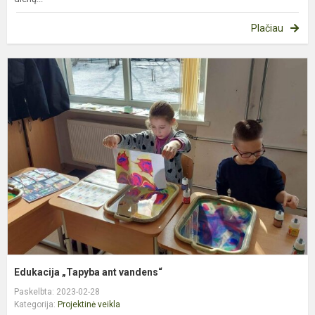
Plačiau
E
„
a
v
Edukacija „Tapyba ant vandens“
Paskelbta: 2023-02-28
Kategorija:
Projektinė veikla