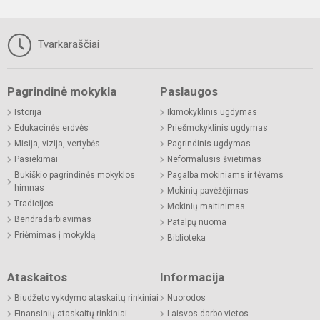
Tvarkaraščiai
Pagrindinė mokykla
Paslaugos
Istorija
Ikimokyklinis ugdymas
Edukacinės erdvės
Priešmokyklinis ugdymas
Misija, vizija, vertybės
Pagrindinis ugdymas
Pasiekimai
Neformalusis švietimas
Bukiškio pagrindinės mokyklos
Pagalba mokiniams ir tėvams
himnas
Mokinių pavėžėjimas
Tradicijos
Mokinių maitinimas
Bendradarbiavimas
Patalpų nuoma
Priėmimas į mokyklą
Biblioteka
Ataskaitos
Informacija
Biudžeto vykdymo ataskaitų rinkiniai
Nuorodos
Finansinių ataskaitų rinkiniai
Laisvos darbo vietos