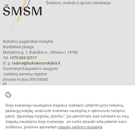
Švietimo, mokslo ir sporto ministerija
Bukiškio pagrindinė mokykla
Biudžetinė įstaiga
Mokyklos g. 1, Bukiškio k., Vilniaus r. 14182
Tel.
+370 604 52317
El. p.
rastine@bukiskiomokykla.lt
Duomenys kaupiami ir saugomi
Juridinių asmenų registre
Įmonės kodas 306139262
© 2023. Bukiškio pagrindinė mokykla. Visos teisės saugomos.
Šioje svetainėje naudojame slapukus siekdami užtikrinti jums teikiamų
Kopijuoti turinį be raštiško Bukiškio pagrindinės mokyklos administracijos
sutikimo griežtai draudžiama.
paslaugų kokybę, analizuoti svetainės naudojimą ir optimizuoti naršymo
patirtį. Spustelėję mygtuką „Sutinku“, jūs patvirtinate, kad sutinkate su visų
Prieinamumo paraiška
Slapukų valdymas
slapukų naudojimu šioje svetainėje. Jei norite atšaukti arba pakeisti savo
sutikimus, prašome apsilankyti
slapukų valdymo puslapyje
.
Sumanus būdas atnaujinti
mokyklos interneto