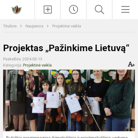
Paieška
Men
Titulinis
Naujienos
Projektinė veikla
Projektas „Pažinkime Lietuvą“
Paskelbta: 2024-03-13
Kategorija:
Projektinė veikla