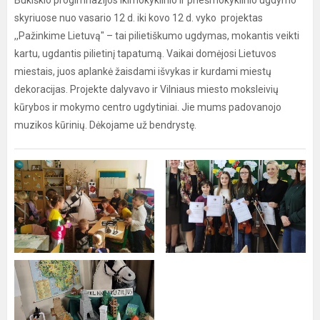
Bukiškio progimnazijos ikimokyklinio ir priešmokyklinio ugdymo
skyriuose nuo vasario 12 d. iki kovo 12 d. vyko projektas
,,Pažinkime Lietuvą" – tai pilietiškumo ugdymas, mokantis veikti
kartu, ugdantis pilietinį tapatumą. Vaikai domėjosi Lietuvos
miestais, juos aplankė žaisdami išvykas ir kurdami miestų
dekoracijas. Projekte dalyvavo ir Vilniaus miesto moksleivių
kūrybos ir mokymo centro ugdytiniai. Jie mums padovanojo
muzikos kūrinių. Dėkojame už bendrystę.