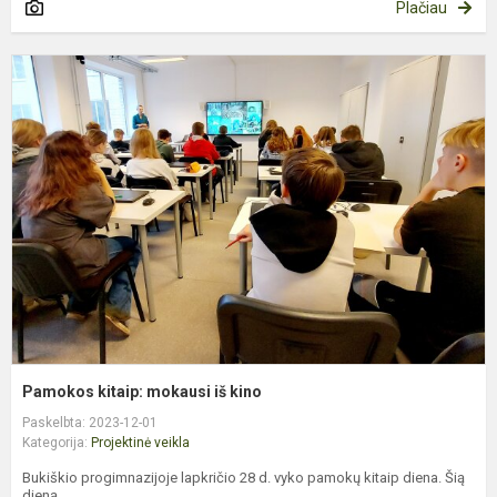
Plačiau
P
k
m
i
k
Pamokos kitaip: mokausi iš kino
Paskelbta: 2023-12-01
Kategorija:
Projektinė veikla
Bukiškio progimnazijoje lapkričio 28 d. vyko pamokų kitaip diena. Šią
dieną...