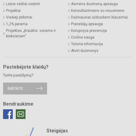
Lėšos veiklai viešinti
Asmens duomenų apsauga
Projektai
Konsultavimasis su visuomene
Viešieji pirkimai
Dažniausiai užduodami klausimai
1,2% parama
Pranešėjų apsauga
Projektas „Įtrauktis: visiems ir
Korupcijos prevencija
kiekvienam“
Civilinė sauga
Teisinė informacija
Atviri duomenys
Pastebėjote klaidų?
Turite pasiūlymų?
RAŠYKITE
Bendraukime
Steigėjas