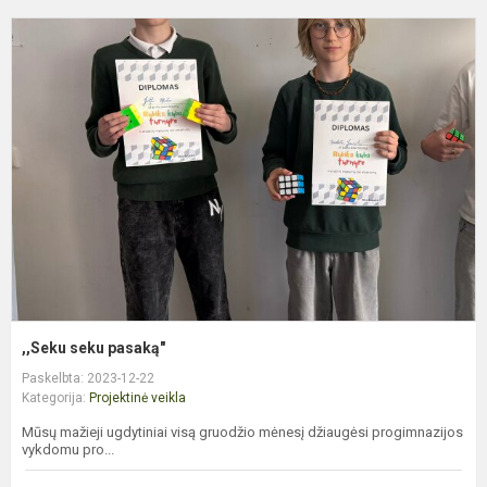
,
s
p
,,Seku seku pasaką"
Paskelbta: 2023-12-22
Kategorija:
Projektinė veikla
Mūsų mažieji ugdytiniai visą gruodžio mėnesį džiaugėsi progimnazijos
vykdomu pro...