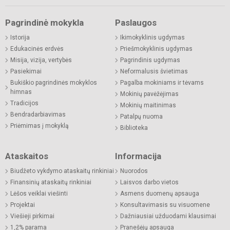
Pagrindinė mokykla
Paslaugos
Istorija
Ikimokyklinis ugdymas
Edukacinės erdvės
Priešmokyklinis ugdymas
Misija, vizija, vertybės
Pagrindinis ugdymas
Pasiekimai
Neformalusis švietimas
Bukiškio pagrindinės mokyklos
Pagalba mokiniams ir tėvams
himnas
Mokinių pavėžėjimas
Tradicijos
Mokinių maitinimas
Bendradarbiavimas
Patalpų nuoma
Priėmimas į mokyklą
Biblioteka
Ataskaitos
Informacija
Biudžeto vykdymo ataskaitų rinkiniai
Nuorodos
Finansinių ataskaitų rinkiniai
Laisvos darbo vietos
Lėšos veiklai viešinti
Asmens duomenų apsauga
Projektai
Konsultavimasis su visuomene
Viešieji pirkimai
Dažniausiai užduodami klausimai
1,2% parama
Pranešėjų apsauga