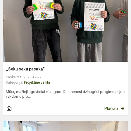
,,Seku seku pasaką"
Paskelbta: 2023-12-22
Kategorija:
Projektinė veikla
Mūsų mažieji ugdytiniai visą gruodžio mėnesį džiaugėsi progimnazijos
vykdomu pro...
Plačiau
P
k