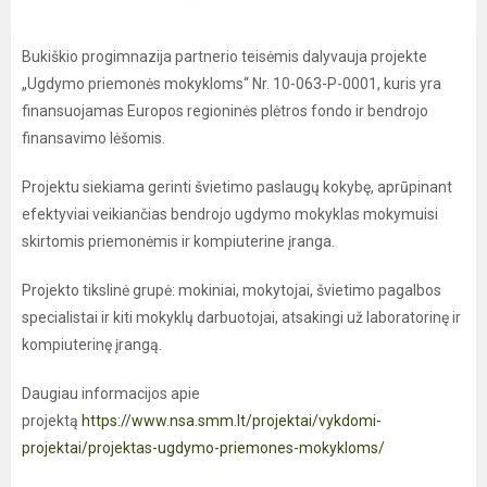
Bukiškio progimnazija partnerio teisėmis dalyvauja projekte
„Ugdymo priemonės mokykloms“ Nr. 10-063-P-0001, kuris yra
finansuojamas Europos regioninės plėtros fondo ir bendrojo
finansavimo lėšomis.
Projektu siekiama gerinti švietimo paslaugų kokybę, aprūpinant
efektyviai veikiančias bendrojo ugdymo mokyklas mokymuisi
skirtomis priemonėmis ir kompiuterine įranga.
Projekto tikslinė grupė: mokiniai, mokytojai, švietimo pagalbos
specialistai ir kiti mokyklų darbuotojai, atsakingi už laboratorinę ir
kompiuterinę įrangą.
Daugiau informacijos apie
projektą
https://www.nsa.smm.lt/projektai/vykdomi-
projektai/projektas-ugdymo-priemones-mokykloms/