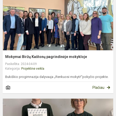
m
Mokymai Biržų Kaštonų pagrindinėje mokykloje
Paskelbta: 2024-04-09
Kategorija:
Projektinė veikla
Bukiškio progimnazija dalyvauja „Renkuosi mokyti!“pokyčio projekte.
Plačiau
,
s
p