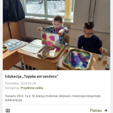
E
„
a
v
Edukacija „Tapyba ant vandens“
Paskelbta: 2023-02-28
Kategorija:
Projektinė veikla
Vasario 28 d. 1a ir 1b klasių mokiniai dalyvavo meninėje-terapinėje
edukacijoje...
Plačiau