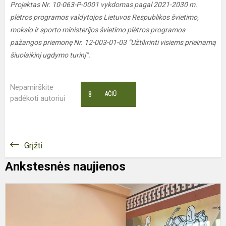
Projektas Nr. 10-063-P-0001 vykdomas pagal 2021-2030 m.
plėtros programos valdytojos Lietuvos Respublikos švietimo,
mokslo ir sporto ministerijos švietimo plėtros programos
pažangos priemonę Nr. 12-003-01-03 “Užtikrinti visiems prieinamą
šiuolaikinį ugdymo turinį”.
Nepamirškite
8
AČIŪ
padėkoti autoriui
Grįžti
Ankstesnės naujienos
M
B
K
p