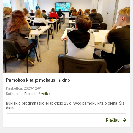
m
i
k
Pamokos kitaip: mokausi iš kino
Paskelbta: 2023-12-01
Kategorija:
Projektinė veikla
Bukiškio progimnazijoje lapkričio 28 d. vyko pamokų kitaip diena. Šią
dieną...
Plačiau