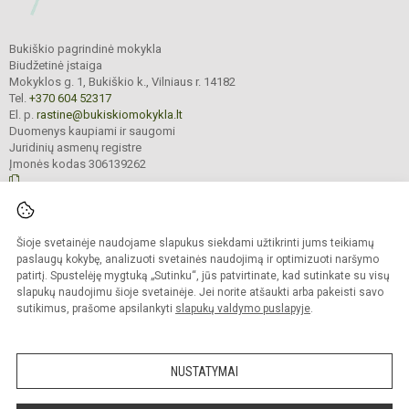
Bukiškio pagrindinė mokykla
Biudžetinė įstaiga
Mokyklos g. 1, Bukiškio k., Vilniaus r. 14182
Tel.
+370 604 52317
El. p.
rastine@bukiskiomokykla.lt
Duomenys kaupiami ir saugomi
Juridinių asmenų registre
Įmonės kodas 306139262
© 2023. Bukiškio pagrindinė mokykla. Visos teisės saugomos.
Šioje svetainėje naudojame slapukus siekdami užtikrinti jums teikiamų
Kopijuoti turinį be raštiško Bukiškio pagrindinės mokyklos administracijos
sutikimo griežtai draudžiama.
paslaugų kokybę, analizuoti svetainės naudojimą ir optimizuoti naršymo
patirtį. Spustelėję mygtuką „Sutinku“, jūs patvirtinate, kad sutinkate su visų
Prieinamumo paraiška
Slapukų valdymas
slapukų naudojimu šioje svetainėje. Jei norite atšaukti arba pakeisti savo
sutikimus, prašome apsilankyti
slapukų valdymo puslapyje
.
Sumanus būdas atnaujinti
mokyklos interneto
svetainę
NUSTATYMAI