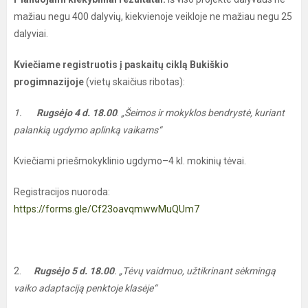
mažiau negu 400 dalyvių, kiekvienoje veikloje ne mažiau negu 25
dalyviai.
Kviečiame registruotis į paskaitų ciklą Bukiškio
progimnazijoje
(vietų skaičius ribotas):
1.
Rugsėjo 4 d. 18.00
.
„Šeimos ir mokyklos bendrystė, kuriant
palankią ugdymo aplinką vaikams“
Kviečiami priešmokyklinio ugdymo–4 kl. mokinių tėvai.
Registracijos nuoroda:
https://forms.gle/Cf23oavqmwwMuQUm7
2.
Rugsėjo 5 d. 18.00
. „Tėvų vaidmuo, užtikrinant sėkmingą
vaiko adaptaciją penktoje klasėje“