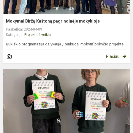
Mokymai Biržų Kaštonų pagrindinėje mokykloje
Paskelbta: 2024-04-09
Kategorija:
Projektinė veikla
Bukiškio progimnazija dalyvauja „Renkuosi mokyti!“pokyčio projekte.
Plačiau
,
s
p