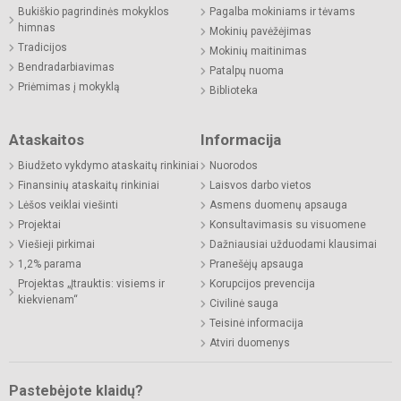
Bukiškio pagrindinės mokyklos
Pagalba mokiniams ir tėvams
himnas
Mokinių pavėžėjimas
Tradicijos
Mokinių maitinimas
Bendradarbiavimas
Patalpų nuoma
Priėmimas į mokyklą
Biblioteka
Ataskaitos
Informacija
Biudžeto vykdymo ataskaitų rinkiniai
Nuorodos
Finansinių ataskaitų rinkiniai
Laisvos darbo vietos
Lėšos veiklai viešinti
Asmens duomenų apsauga
Projektai
Konsultavimasis su visuomene
Viešieji pirkimai
Dažniausiai užduodami klausimai
1,2% parama
Pranešėjų apsauga
Projektas „Įtrauktis: visiems ir
Korupcijos prevencija
kiekvienam“
Civilinė sauga
Teisinė informacija
Atviri duomenys
Pastebėjote klaidų?