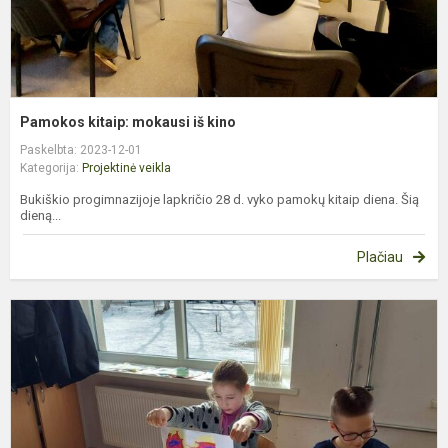
Pamokos kitaip: mokausi iš kino
Paskelbta: 2023-12-01
Kategorija:
Projektinė veikla
Bukiškio progimnazijoje lapkričio 28 d. vyko pamokų kitaip diena. Šią
dieną...
Plačiau
E
„
a
v