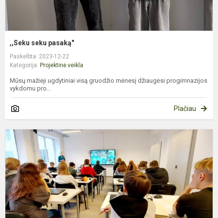
,,Seku seku pasaką"
Paskelbta: 2023-12-22
Kategorija:
Projektinė veikla
Mūsų mažieji ugdytiniai visą gruodžio mėnesį džiaugėsi progimnazijos
vykdomu pro...
Plačiau
P
k
m
i
k