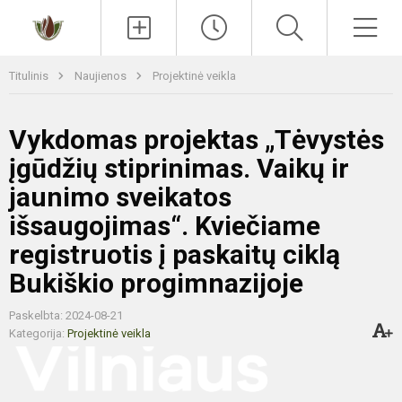
Paieška
Men
Titulinis
Naujienos
Projektinė veikla
Vykdomas projektas „Tėvystės
įgūdžių stiprinimas. Vaikų ir
jaunimo sveikatos
išsaugojimas“. Kviečiame
registruotis į paskaitų ciklą
Bukiškio progimnazijoje
Paskelbta: 2024-08-21
Kategorija:
Projektinė veikla