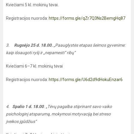
Kviečiami 5 kl. mokinių tėvai.
Registracijos nuoroda:
https://forms.gle/qZr7Q3Ns2BemgHq87
3.
Rugsėjo 25 d. 18.00.
„Paauglystės etapas šeimos gyvenime:
kaip išsaugoti ryšį ir „nepamesti“ ribų“
Kviečiami 6–7 kl. mokinių tėvai
Registracijos nuoroda:
https://forms.gle/U6d2d9dHokuEnzar6
4.
Spalio 1 d. 18.00
. „Tėvų pagalba stiprinant savo vaiko
psichologinį atsparumą, mokymosi motyvaciją bei streso
įveikos įgūdžius“