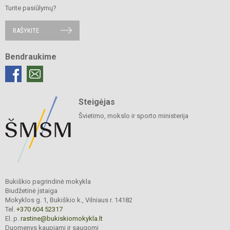
Turite pasiūlymų?
RAŠYKITE
Bendraukime
Steigėjas
Švietimo, mokslo ir sporto ministerija
Bukiškio pagrindinė mokykla
Biudžetinė įstaiga
Mokyklos g. 1, Bukiškio k., Vilniaus r. 14182
Tel.
+370 604 52317
El. p.
rastine@bukiskiomokykla.lt
Duomenys kaupiami ir saugomi