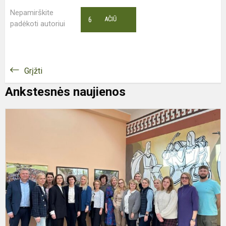
Nepamirškite
6
AČIŪ
padėkoti autoriui
Grįžti
Ankstesnės naujienos
M
B
K
p
m