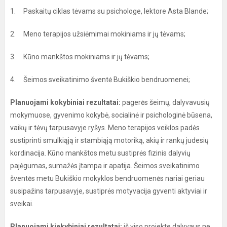
1. Paskaitų ciklas tėvams su psichologe, lektore Asta Blande;
2. Meno terapijos užsiėmimai mokiniams ir jų tėvams;
3. Kūno mankštos mokiniams ir jų tėvams;
4. Šeimos sveikatinimo šventė Bukiškio bendruomenei;
Planuojami kokybiniai rezultatai:
pagerės šeimų, dalyvavusių
mokymuose, gyvenimo kokybė, socialinė ir psichologinė būsena,
vaikų ir tėvų tarpusavyje ryšys. Meno terapijos veiklos padės
sustiprinti smulkiąją ir stambiąją motoriką, akių ir rankų judesių
kordinacija. Kūno mankštos metu sustiprės fizinis dalyvių
pajėgumas, sumažės įtampa ir apatija. Šeimos sveikatinimo
šventės metu Bukiškio mokyklos bendruomenės nariai geriau
susipažins tarpusavyje, sustiprės motyvacija gyventi aktyviai ir
sveikai.
Planuojami kiekybiniai rezultatai:
iš viso projekte dalyvaus ne