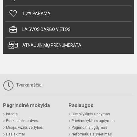
1,2% PARAMA
LAISVOS DARBO VIETOS
ATNAUJINIMŲ PRENUMERATA
Tvarkaraščiai
Pagrindinė mokykla
Paslaugos
Istorija
Ikimokyklinis ugdymas
Edukacinės erdvės
Priešmokyklinis ugdymas
Misija, vizija, vertybės
Pagrindinis ugdymas
Pasiekimai
Neformalusis švietimas