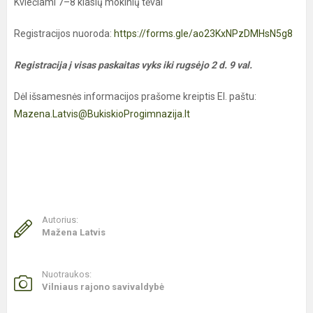
Kviečiami 7–8 klasių mokinių tėvai
Registracijos nuoroda:
https://forms.gle/ao23KxNPzDMHsN5g8
Registracija į visas paskaitas vyks iki rugsėjo 2 d. 9 val.
Dėl išsamesnės informacijos prašome kreiptis El. paštu:
Mazena.Latvis@BukiskioProgimnazija.lt
Autorius:
Mažena Latvis
Nuotraukos:
Vilniaus rajono savivaldybė