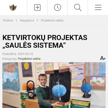
Paieška
Men
Titulinis
Naujienos
Projektinė veikla
KETVIRTOKŲ PROJEKTAS
„SAULĖS SISTEMA“
Paskelbta: 2025-05-23
Kategorija:
Projektinė veikla