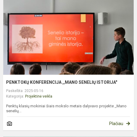
,
S
I
PENKTOKŲ KONFERENCIJA ,,MANO SENELIŲ ISTORIJA"
Paskelbta: 2025-05-16
Kategorija:
Projektinė veikla
Penktų klasių mokiniai šiais mokslo metais dalyvavo projekte ,,Mano
senelių...
Plačiau