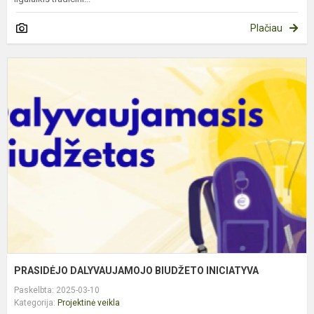
Plačiau
P
D
B
I
PRASIDĖJO DALYVAUJAMOJO BIUDŽETO INICIATYVA
Paskelbta: 2025-03-10
Kategorija:
Projektinė veikla