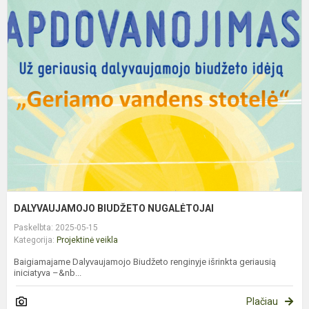
D
B
N
DALYVAUJAMOJO BIUDŽETO NUGALĖTOJAI
Paskelbta: 2025-05-15
Kategorija:
Projektinė veikla
Baigiamajame Dalyvaujamojo Biudžeto renginyje išrinkta geriausią
iniciatyva –&nb...
Plačiau