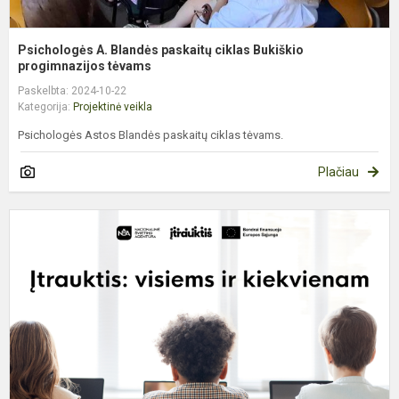
Psichologės A. Blandės paskaitų ciklas Bukiškio
progimnazijos tėvams
Paskelbta: 2024-10-22
Kategorija:
Projektinė veikla
Psichologės Astos Blandės paskaitų ciklas tėvams.
Plačiau
B
p
g
k
s
t
įtr