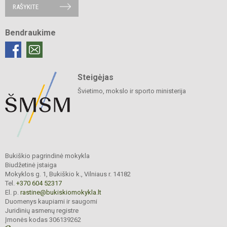
RAŠYKITE
Bendraukime
Steigėjas
Švietimo, mokslo ir sporto ministerija
Bukiškio pagrindinė mokykla
Biudžetinė įstaiga
Mokyklos g. 1, Bukiškio k., Vilniaus r. 14182
Tel.
+370 604 52317
El. p.
rastine@bukiskiomokykla.lt
Duomenys kaupiami ir saugomi
Juridinių asmenų registre
Įmonės kodas 306139262