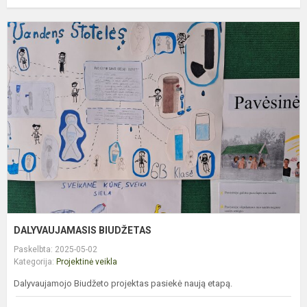
D
B
DALYVAUJAMASIS BIUDŽETAS
Paskelbta: 2025-05-02
Kategorija:
Projektinė veikla
Dalyvaujamojo Biudžeto projektas pasiekė naują etapą.