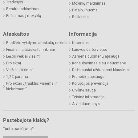
Tradicijos
Mokinių maitinimas
Bendradarbiavimas
Patalpų nuoma
Priėmimas į mokyklą
Biblioteka
Ataskaitos
Informacija
Biudžeto vykdymo ataskaitų rinkiniai
Nuorodos
Finansinių ataskaitų rinkiniai
Laisvos darbo vietos
Lėšos veiklai viešinti
Asmens duomenų apsauga
Projektai
Konsultavimasis su visuomene
Viešieji pirkimai
Dažniausiai užduodami klausimai
1,2% parama
Pranešėjų apsauga
Projektas „Įtrauktis: visiems ir
Korupcijos prevencija
kiekvienam“
Civilinė sauga
Teisinė informacija
Atviri duomenys
Pastebėjote klaidų?
Turite pasiūlymų?