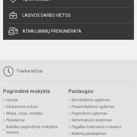
LAISVOS DARBO VIETOS
ATNAUJINIMŲ PRENUMERATA
Tvarkaraščiai
Pagrindinė mokykla
Paslaugos
Istorija
Ikimokyklinis ugdymas
Edukacinės erdvės
Priešmokyklinis ugdymas
Misija, vizija, vertybės
Pagrindinis ugdymas
Pasiekimai
Neformalusis švietimas
Bukiškio pagrindinės mokyklos
Pagalba mokiniams ir tėvams
himnas
Mokinių pavėžėjimas