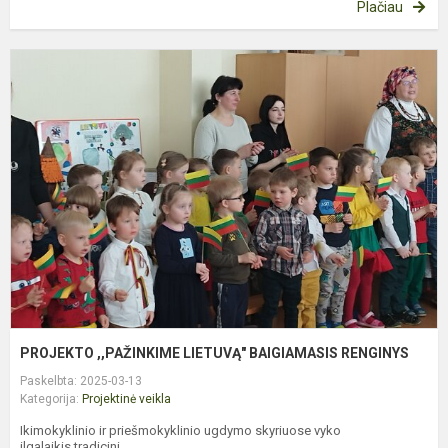
Plačiau
P
,
L
B
R
PROJEKTO ,,PAŽINKIME LIETUVĄ" BAIGIAMASIS RENGINYS
Paskelbta: 2025-03-13
Kategorija:
Projektinė veikla
Ikimokyklinio ir priešmokyklinio ugdymo skyriuose vyko
ilgalaikis tradicini...