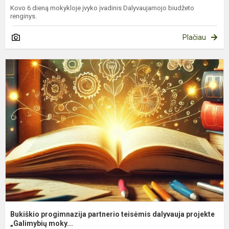
Kovo 6 dieną mokykloje įvyko įvadinis Dalyvaujamojo biudžeto
renginys.
Plačiau
B
p
p
t
d
p
Bukiškio progimnazija partnerio teisėmis dalyvauja projekte
„Galimybių moky...