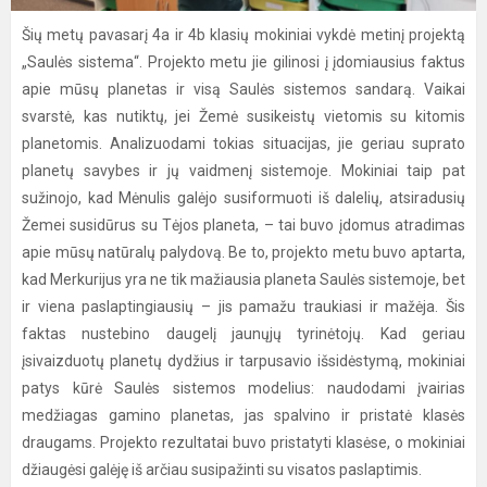
Šių metų pavasarį 4a ir 4b klasių mokiniai vykdė metinį projektą
„Saulės sistema“. Projekto metu jie gilinosi į įdomiausius faktus
apie mūsų planetas ir visą Saulės sistemos sandarą. Vaikai
svarstė, kas nutiktų, jei Žemė susikeistų vietomis su kitomis
planetomis. Analizuodami tokias situacijas, jie geriau suprato
planetų savybes ir jų vaidmenį sistemoje. Mokiniai taip pat
sužinojo, kad Mėnulis galėjo susiformuoti iš dalelių, atsiradusių
Žemei susidūrus su Tėjos planeta, – tai buvo įdomus atradimas
apie mūsų natūralų palydovą. Be to, projekto metu buvo aptarta,
kad Merkurijus yra ne tik mažiausia planeta Saulės sistemoje, bet
ir viena paslaptingiausių – jis pamažu traukiasi ir mažėja. Šis
faktas nustebino daugelį jaunųjų tyrinėtojų. Kad geriau
įsivaizduotų planetų dydžius ir tarpusavio išsidėstymą, mokiniai
patys kūrė Saulės sistemos modelius: naudodami įvairias
medžiagas gamino planetas, jas spalvino ir pristatė klasės
draugams. Projekto rezultatai buvo pristatyti klasėse, o mokiniai
džiaugėsi galėję iš arčiau susipažinti su visatos paslaptimis.