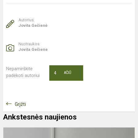
Autorius:
Jovita Gečienė
Nuotraukos:
Jovita Gečiene
Nepamirškite
4
AČIŪ
padėkoti autoriui
Grįžti
Ankstesnės naujienos
P
K