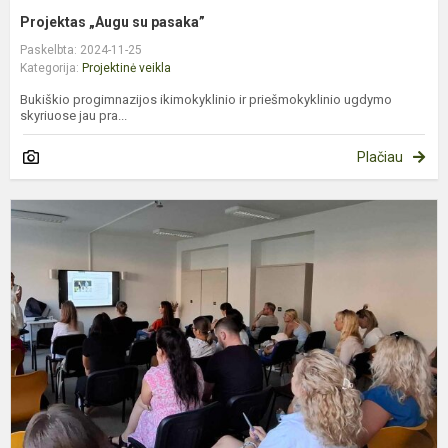
Projektas „Augu su pasaka”
Paskelbta: 2024-11-25
Kategorija:
Projektinė veikla
Bukiškio progimnazijos ikimokyklinio ir priešmokyklinio ugdymo
skyriuose jau pra...
Plačiau
P
A
B
p
c
B
p