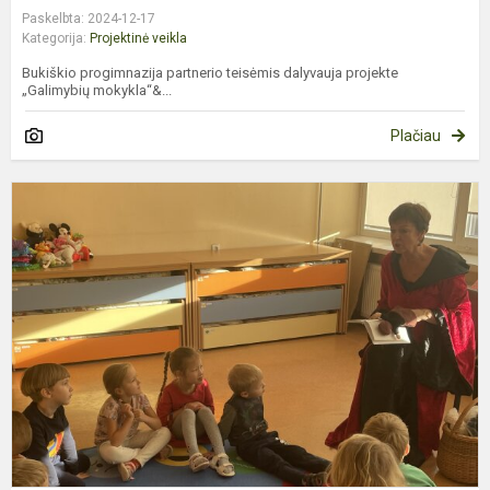
Paskelbta: 2024-12-17
Kategorija:
Projektinė veikla
Bukiškio progimnazija partnerio teisėmis dalyvauja projekte
„Galimybių mokykla“&...
Plačiau
P
„
s
p