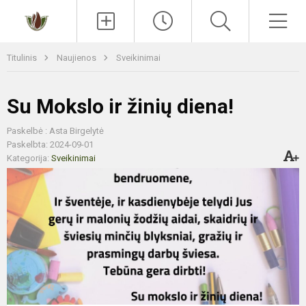
Paieška
Men
Titulinis
Naujienos
Sveikinimai
Su Mokslo ir žinių diena!
Paskelbė : Asta Birgelytė
Paskelbta: 2024-09-01
Kategorija:
Sveikinimai