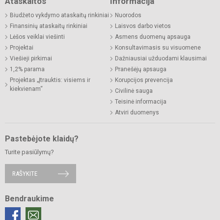
Ataskaitos
Informacija
Biudžeto vykdymo ataskaitų rinkiniai
Nuorodos
Finansinių ataskaitų rinkiniai
Laisvos darbo vietos
Lėšos veiklai viešinti
Asmens duomenų apsauga
Projektai
Konsultavimasis su visuomene
Viešieji pirkimai
Dažniausiai užduodami klausimai
1,2% parama
Pranešėjų apsauga
Projektas „Įtrauktis: visiems ir
Korupcijos prevencija
kiekvienam“
Civilinė sauga
Teisinė informacija
Atviri duomenys
Pastebėjote klaidų?
Turite pasiūlymų?
RAŠYKITE
Bendraukime