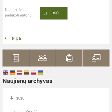
Nepamirškite
31
AČIŪ
padėkoti autoriui
Grįžti
Naujienų archyvas
2026