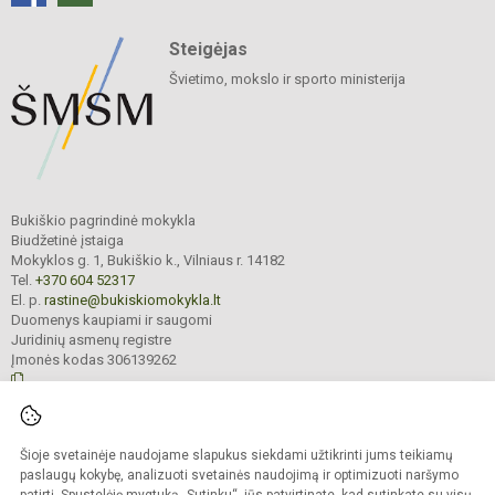
Steigėjas
Švietimo, mokslo ir sporto ministerija
Bukiškio pagrindinė mokykla
Biudžetinė įstaiga
Mokyklos g. 1, Bukiškio k., Vilniaus r. 14182
Tel.
+370 604 52317
El. p.
rastine@bukiskiomokykla.lt
Duomenys kaupiami ir saugomi
Juridinių asmenų registre
Įmonės kodas 306139262
© 2023. Bukiškio pagrindinė mokykla. Visos teisės saugomos.
Šioje svetainėje naudojame slapukus siekdami užtikrinti jums teikiamų
Kopijuoti turinį be raštiško Bukiškio pagrindinės mokyklos administracijos
sutikimo griežtai draudžiama.
paslaugų kokybę, analizuoti svetainės naudojimą ir optimizuoti naršymo