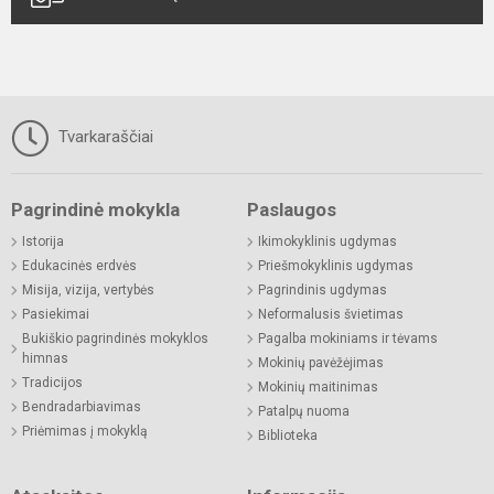
Tvarkaraščiai
Pagrindinė mokykla
Paslaugos
Istorija
Ikimokyklinis ugdymas
Edukacinės erdvės
Priešmokyklinis ugdymas
Misija, vizija, vertybės
Pagrindinis ugdymas
Pasiekimai
Neformalusis švietimas
Bukiškio pagrindinės mokyklos
Pagalba mokiniams ir tėvams
himnas
Mokinių pavėžėjimas
Tradicijos
Mokinių maitinimas
Bendradarbiavimas
Patalpų nuoma
Priėmimas į mokyklą
Biblioteka