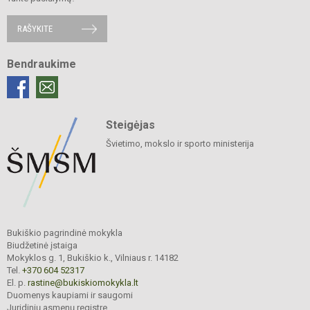
RAŠYKITE
Bendraukime
Steigėjas
Švietimo, mokslo ir sporto ministerija
Bukiškio pagrindinė mokykla
Biudžetinė įstaiga
Mokyklos g. 1, Bukiškio k., Vilniaus r. 14182
Tel.
+370 604 52317
El. p.
rastine@bukiskiomokykla.lt
Duomenys kaupiami ir saugomi
Juridinių asmenų registre