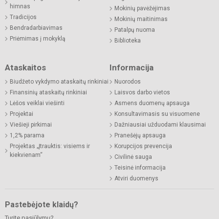
himnas
Mokinių pavėžėjimas
Tradicijos
Mokinių maitinimas
Bendradarbiavimas
Patalpų nuoma
Priėmimas į mokyklą
Biblioteka
Ataskaitos
Informacija
Biudžeto vykdymo ataskaitų rinkiniai
Nuorodos
Finansinių ataskaitų rinkiniai
Laisvos darbo vietos
Lėšos veiklai viešinti
Asmens duomenų apsauga
Projektai
Konsultavimasis su visuomene
Viešieji pirkimai
Dažniausiai užduodami klausimai
1,2% parama
Pranešėjų apsauga
Projektas „Įtrauktis: visiems ir
Korupcijos prevencija
kiekvienam“
Civilinė sauga
Teisinė informacija
Atviri duomenys
Pastebėjote klaidų?
Turite pasiūlymų?