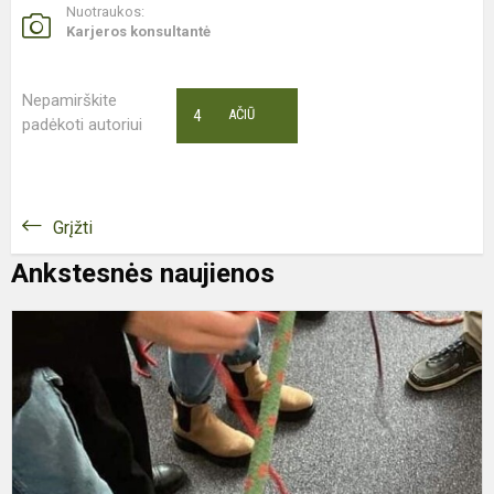
Nuotraukos:
Karjeros konsultantė
Nepamirškite
4
AČIŪ
padėkoti autoriui
Grįžti
Ankstesnės naujienos
K
u