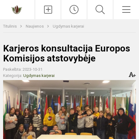
Paieška
Men
Titulinis
Naujienos
Ugdymas karjerai
Karjeros konsultacija Europos
Komisijos atstovybėje
Paskelbta: 2023-10-31
Kategorija:
Ugdymas karjerai