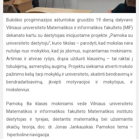
Bukiškio progimnazijos aštuntokai gruodžio 19 dieną dalyvavo
Vilniaus universiteto Matematikos ir informatikos fakulteto (MIF)
dekanato kartu su dėstytojais inicijuotame projekte „Pamoka su
universiteto dėstytoju“, kurio tikslas – parodyti, kad mokslas nėra
nutolęs nuo mokyklos, kad jis įdomus, suprantamas mokiniams.
Artimas ir atviras ryšys, drąsa užduoti klausimų – tai raktai į
tobulėjimą, asmenybių augimą. Projektu siekiama atverti mokslo
pažinimo kelią tarp mokyklų ir universiteto, skatinti bendravimą ir
bendradarbiavimą, įkvėpti motyvacijos ir mokytojus, ir
moksleivius.
Pamoką 8a klasės mokiniams vedė Vilniaus universiteto
Matematikos ir informatikos fakulteto Matematikos instituto
dėstytojas ir tyrėjas, dėstantis matematiką bei užsiimantis
skaičių teorija, doc. dr. Jonas Jankauskas. Pamokos tema –
hiperbolinė navigacija.