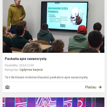
s
Paskaita apie savanorystę
Paskelbta: 2024-12-09
Kategorija:
Ugdymas karjerai
7a ir 8a klasės mokiniai klausėsi paskaitos apie savanorystę.
Plačiau
U
k