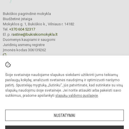
Bukiškio pagrindinė mokykla
Biudžetinė įstaiga
Mokyklos g. 1, Bukiškio k., Vilniaus r. 14182
Tel.
+370 604 52317
El. p.
rastine@bukiskiomokykla.lt
Duomenys kaupiami ir saugomi
Juridinių asmenų registre
Įmonės kodas 306139262
© 2023. Bukiškio pagrindinė mokykla. Visos teisės saugomos.
Šioje svetainėje naudojame slapukus siekdami užtikrinti jums teikiamų
Kopijuoti turinį be raštiško Bukiškio pagrindinės mokyklos administracijos
sutikimo griežtai draudžiama.
paslaugų kokybę, analizuoti svetainės naudojimą ir optimizuoti naršymo
patirtį. Spustelėję mygtuką „Sutinku“, jūs patvirtinate, kad sutinkate su visų
Prieinamumo paraiška
Slapukų valdymas
slapukų naudojimu šioje svetainėje. Jei norite atšaukti arba pakeisti savo
sutikimus, prašome apsilankyti
slapukų valdymo puslapyje
.
Sumanus būdas atnaujinti
mokyklos interneto
svetainę
NUSTATYMAI