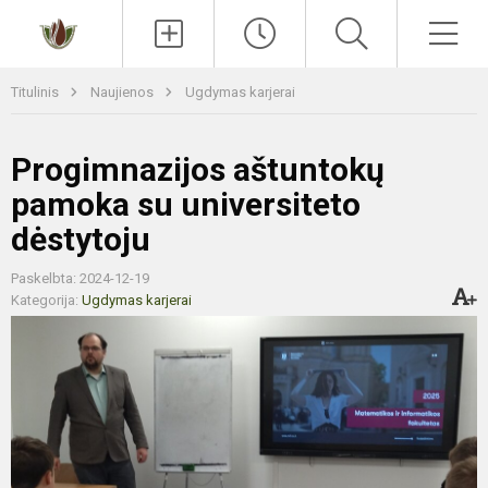
Paieška
Men
Titulinis
Naujienos
Ugdymas karjerai
Progimnazijos aštuntokų
pamoka su universiteto
dėstytoju
Paskelbta: 2024-12-19
Kategorija:
Ugdymas karjerai