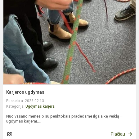
K
u
Karjeros ugdymas
Paskelbta: 2023-02-13
Kategorija:
Ugdymas karjerai
Nuo vasario mėnesio su penktokais pradedame ilgalaikę veiklą –
ugdymas karjerai....
Plačiau