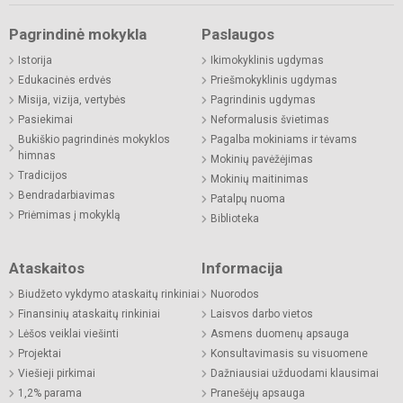
Pagrindinė mokykla
Paslaugos
Istorija
Ikimokyklinis ugdymas
Edukacinės erdvės
Priešmokyklinis ugdymas
Misija, vizija, vertybės
Pagrindinis ugdymas
Pasiekimai
Neformalusis švietimas
Bukiškio pagrindinės mokyklos
Pagalba mokiniams ir tėvams
himnas
Mokinių pavėžėjimas
Tradicijos
Mokinių maitinimas
Bendradarbiavimas
Patalpų nuoma
Priėmimas į mokyklą
Biblioteka
Ataskaitos
Informacija
Biudžeto vykdymo ataskaitų rinkiniai
Nuorodos
Finansinių ataskaitų rinkiniai
Laisvos darbo vietos
Lėšos veiklai viešinti
Asmens duomenų apsauga
Projektai
Konsultavimasis su visuomene
Viešieji pirkimai
Dažniausiai užduodami klausimai
1,2% parama
Pranešėjų apsauga