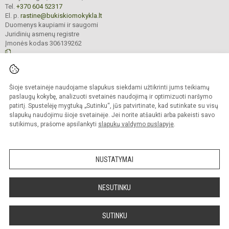
Tel.
+370 604 52317
El. p.
rastine@bukiskiomokykla.lt
Duomenys kaupiami ir saugomi
Juridinių asmenų registre
Įmonės kodas 306139262
© 2023. Bukiškio pagrindinė mokykla. Visos teisės saugomos.
Šioje svetainėje naudojame slapukus siekdami užtikrinti jums teikiamų
Kopijuoti turinį be raštiško Bukiškio pagrindinės mokyklos administracijos
sutikimo griežtai draudžiama.
paslaugų kokybę, analizuoti svetainės naudojimą ir optimizuoti naršymo
patirtį. Spustelėję mygtuką „Sutinku“, jūs patvirtinate, kad sutinkate su visų
Prieinamumo paraiška
Slapukų valdymas
slapukų naudojimu šioje svetainėje. Jei norite atšaukti arba pakeisti savo
sutikimus, prašome apsilankyti
slapukų valdymo puslapyje
.
Sumanus būdas atnaujinti
mokyklos interneto
svetainę
NUSTATYMAI
NESUTINKU
SUTINKU