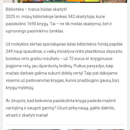
Biblioteka – tvarus būdas skaityti!
2025 m. mūsų bibliotekoje lankėsi 342 skaitytojai, kurie
pasiskolino 1690 knygų. Tai – ne tik meilės skaitymui, bet ir
sąmoningo pasirinkimo ženklas.
Už mokyklos skirtas specialiąsias lėšas bibliotekos fondą papildė
249 nauji spaudiniai, o vaikų iniciatyva rinkti plastikinius depozito
butelius virto gražiu rezultatu – už 72 eurus el. knygynuose
įsigijome retų, jau išparduotų leidinių. Puikus pavyzdys, kaip
mažais darbais galima sukurti didelę vertę! Taip pat dėkojame
visiems už padovanotas knygas, kurios pradžiugino gausų būrį
knygų mylėtojų.
Ar žinojote, kad kiekviena pasiskolinta knyga padeda mažinti
vartojimą ir saugoti gamtą? Užuot pirkę naują, galite dalintis,
atrasti ir skaityti tvariai!