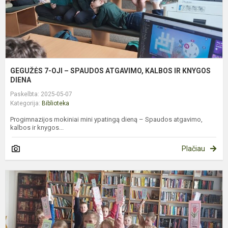
I
K
D
GEGUŽĖS 7-OJI – SPAUDOS ATGAVIMO, KALBOS IR KNYGOS
DIENA
Paskelbta: 2025-05-07
Kategorija:
Biblioteka
Progimnazijos mokiniai mini ypatingą dieną – Spaudos atgavimo,
kalbos ir knygos...
Plačiau
P
P
S
B
L