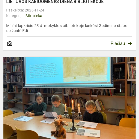
LIETUVOS KARIUOMENĖS DIENA BIBLIOTEKOJE
Paskelbta: 2025-11-24
Kategorija:
Biblioteka
Minint lapkričio 23 d. mokyklos bibliotekoje lankėsi Gedimino štabo
seržantė Edi...
Plačiau
K
Į
Š
Š
L
P