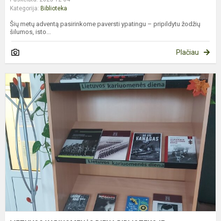
Kategorija:
Biblioteka
Šių metų adventą pasirinkome paversti ypatingu – pripildytu žodžių
šilumos, isto...
Plačiau
L
K
D
B