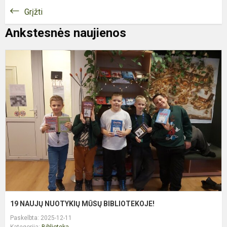
Grįžti
Ankstesnės naujienos
1
N
N
M
B
19 NAUJŲ NUOTYKIŲ MŪSŲ BIBLIOTEKOJE!
Paskelbta: 2025-12-11