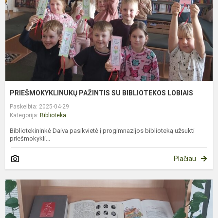
PRIEŠMOKYKLINUKŲ PAŽINTIS SU BIBLIOTEKOS LOBIAIS
Paskelbta: 2025-04-29
Kategorija:
Biblioteka
Bibliotekininkė Daiva pasikvietė į progimnazijos biblioteką užsukti
priešmokykli...
Plačiau
V
N
B