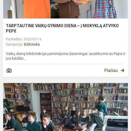
TARPTAUTINĖ VAIKŲ GYNIMO DIENA – Į MOKYKLĄ ATVYKO
PEPĖ
Paskelbta: 2025-05-16
Kategorija:
Biblioteka
Vaikų dieną bibliotekoje paminėjome žaismingai: susitikome su Pepe ir
jos bėdžio...
Plačiau
G
7
O
–
S
A
K