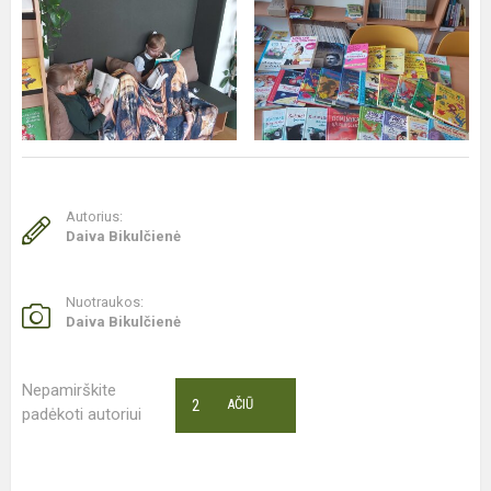
Autorius:
Daiva Bikulčienė
Nuotraukos:
Daiva Bikulčienė
Nepamirškite
2
AČIŪ
padėkoti autoriui