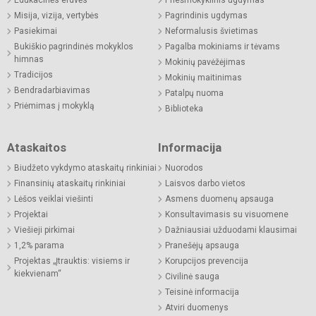
Misija, vizija, vertybės
Pagrindinis ugdymas
Pasiekimai
Neformalusis švietimas
Bukiškio pagrindinės mokyklos
Pagalba mokiniams ir tėvams
himnas
Mokinių pavėžėjimas
Tradicijos
Mokinių maitinimas
Bendradarbiavimas
Patalpų nuoma
Priėmimas į mokyklą
Biblioteka
Ataskaitos
Informacija
Biudžeto vykdymo ataskaitų rinkiniai
Nuorodos
Finansinių ataskaitų rinkiniai
Laisvos darbo vietos
Lėšos veiklai viešinti
Asmens duomenų apsauga
Projektai
Konsultavimasis su visuomene
Viešieji pirkimai
Dažniausiai užduodami klausimai
1,2% parama
Pranešėjų apsauga
Projektas „Įtrauktis: visiems ir
Korupcijos prevencija
kiekvienam“
Civilinė sauga
Teisinė informacija
Atviri duomenys