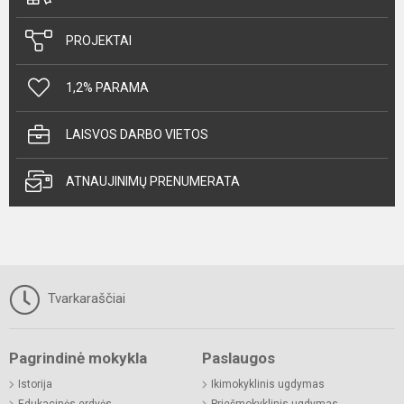
PROJEKTAI
1,2% PARAMA
LAISVOS DARBO VIETOS
ATNAUJINIMŲ PRENUMERATA
Tvarkaraščiai
Pagrindinė mokykla
Paslaugos
Istorija
Ikimokyklinis ugdymas
Edukacinės erdvės
Priešmokyklinis ugdymas