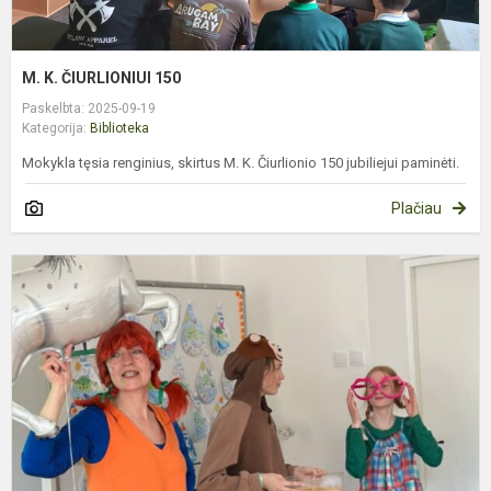
M. K. ČIURLIONIUI 150
Paskelbta: 2025-09-19
Kategorija:
Biblioteka
Mokykla tęsia renginius, skirtus M. K. Čiurlionio 150 jubiliejui paminėti.
Plačiau
T
V
G
D
–
Į
M
A
P