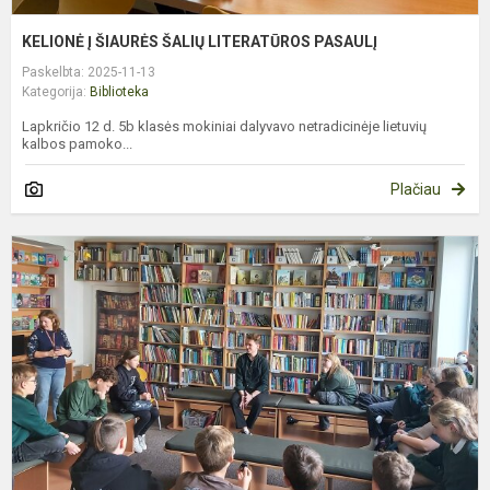
KELIONĖ Į ŠIAURĖS ŠALIŲ LITERATŪROS PASAULĮ
Paskelbta: 2025-11-13
Kategorija:
Biblioteka
Lapkričio 12 d. 5b klasės mokiniai dalyvavo netradicinėje lietuvių
kalbos pamoko...
Plačiau
M
K
Č
1