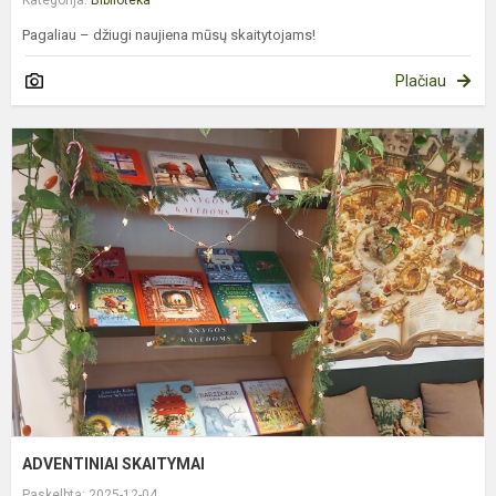
Kategorija:
Biblioteka
Pagaliau – džiugi naujiena mūsų skaitytojams!
Plačiau
A
S
ADVENTINIAI SKAITYMAI
Paskelbta: 2025-12-04