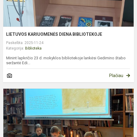
LIETUVOS KARIUOMENĖS DIENA BIBLIOTEKOJE
Paskelbta: 2025-11-24
Kategorija:
Biblioteka
Minint lapkričio 23 d. mokyklos bibliotekoje lankėsi Gedimino štabo
seržantė Edi...
Plačiau
K
Į
Š
Š
L
P