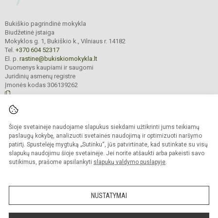
Bukiškio pagrindinė mokykla
Biudžetinė įstaiga
Mokyklos g. 1, Bukiškio k., Vilniaus r. 14182
Tel.
+370 604 52317
El. p.
rastine@bukiskiomokykla.lt
Duomenys kaupiami ir saugomi
Juridinių asmenų registre
Įmonės kodas 306139262
© 2023. Bukiškio pagrindinė mokykla. Visos teisės saugomos.
Šioje svetainėje naudojame slapukus siekdami užtikrinti jums teikiamų
Kopijuoti turinį be raštiško Bukiškio pagrindinės mokyklos administracijos
sutikimo griežtai draudžiama.
paslaugų kokybę, analizuoti svetainės naudojimą ir optimizuoti naršymo
patirtį. Spustelėję mygtuką „Sutinku“, jūs patvirtinate, kad sutinkate su visų
Prieinamumo paraiška
Slapukų valdymas
slapukų naudojimu šioje svetainėje. Jei norite atšaukti arba pakeisti savo
sutikimus, prašome apsilankyti
slapukų valdymo puslapyje
.
Sumanus būdas atnaujinti
mokyklos interneto
svetainę
NUSTATYMAI