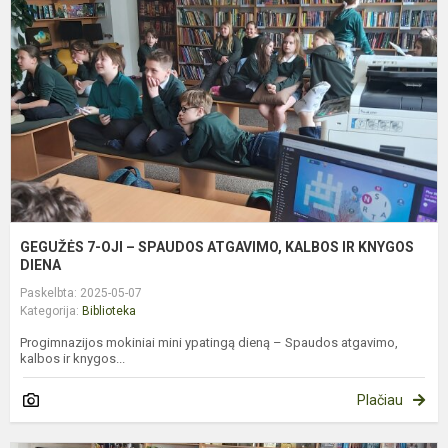
O
–
S
A
K
I
K
D
GEGUŽĖS 7-OJI – SPAUDOS ATGAVIMO, KALBOS IR KNYGOS
DIENA
Paskelbta: 2025-05-07
Kategorija:
Biblioteka
Progimnazijos mokiniai mini ypatingą dieną – Spaudos atgavimo,
kalbos ir knygos...
Plačiau