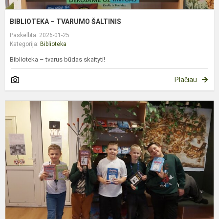
BIBLIOTEKA – TVARUMO ŠALTINIS
Paskelbta: 2026-01-25
Kategorija:
Biblioteka
Biblioteka – tvarus būdas skaityti!
Plačiau
1
N
N
M
B