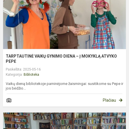
Į
M
A
P
TARPTAUTINĖ VAIKŲ GYNIMO DIENA – Į MOKYKLĄ ATVYKO
PEPĖ
Paskelbta: 2025-05-16
Kategorija:
Biblioteka
Vaikų dieną bibliotekoje paminėjome žaismingai: susitikome su Pepe ir
jos bėdžio...
Plačiau
G
7