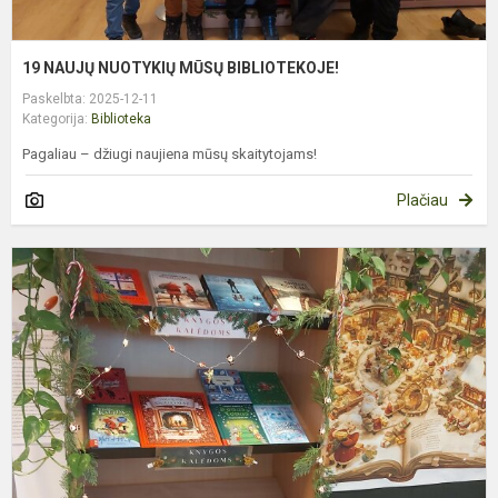
19 NAUJŲ NUOTYKIŲ MŪSŲ BIBLIOTEKOJE!
Paskelbta: 2025-12-11
Kategorija:
Biblioteka
Pagaliau – džiugi naujiena mūsų skaitytojams!
Plačiau
A
S