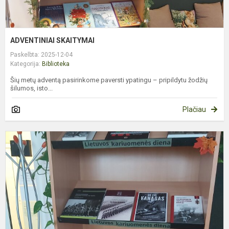
ADVENTINIAI SKAITYMAI
Paskelbta: 2025-12-04
Kategorija:
Biblioteka
Šių metų adventą pasirinkome paversti ypatingu – pripildytu žodžių
šilumos, isto...
Plačiau
L
K
D
B