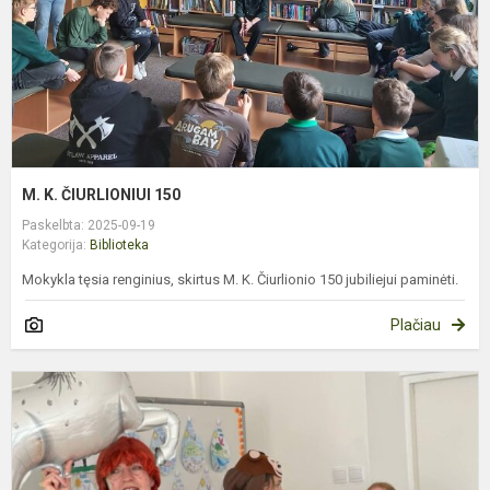
M. K. ČIURLIONIUI 150
Paskelbta: 2025-09-19
Kategorija:
Biblioteka
Mokykla tęsia renginius, skirtus M. K. Čiurlionio 150 jubiliejui paminėti.
Plačiau
T
V
G
D
–