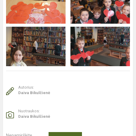
Autorius:
Daiva Bikulčienė
Nuotraukos:
Daiva Bikulčienė
Nepamirškite