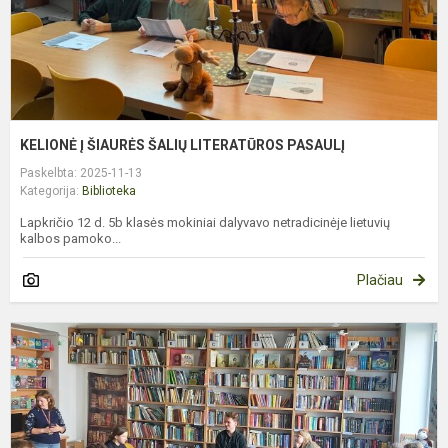
KELIONĖ Į ŠIAURĖS ŠALIŲ LITERATŪROS PASAULĮ
Paskelbta: 2025-11-13
Kategorija:
Biblioteka
Lapkričio 12 d. 5b klasės mokiniai dalyvavo netradicinėje lietuvių
kalbos pamoko...
Plačiau
M
K
Č
1