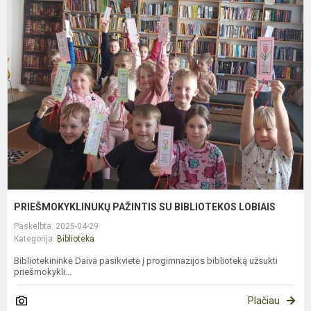
P
P
S
B
L
PRIEŠMOKYKLINUKŲ PAŽINTIS SU BIBLIOTEKOS LOBIAIS
Paskelbta: 2025-04-29
Kategorija:
Biblioteka
Bibliotekininkė Daiva pasikvietė į progimnazijos biblioteką užsukti
priešmokykli...
Plačiau