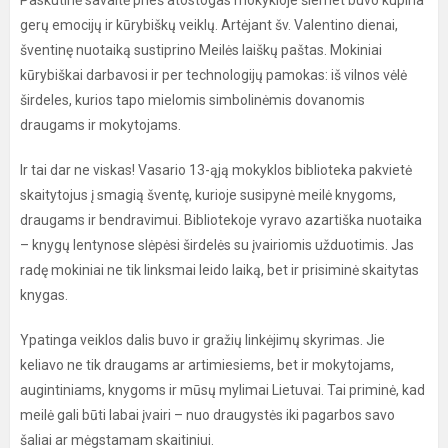
Paskutinė savaitė prieš atostogas mokykloje šiemet buvo kupina
gerų emocijų ir kūrybiškų veiklų. Artėjant šv. Valentino dienai,
šventinę nuotaiką sustiprino Meilės laiškų paštas. Mokiniai
kūrybiškai darbavosi ir per technologijų pamokas: iš vilnos vėlė
širdeles, kurios tapo mielomis simbolinėmis dovanomis
draugams ir mokytojams.
Ir tai dar ne viskas! Vasario 13-ąją mokyklos biblioteka pakvietė
skaitytojus į smagią šventę, kurioje susipynė meilė knygoms,
draugams ir bendravimui. Bibliotekoje vyravo azartiška nuotaika
– knygų lentynose slėpėsi širdelės su įvairiomis užduotimis. Jas
radę mokiniai ne tik linksmai leido laiką, bet ir prisiminė skaitytas
knygas.
Ypatinga veiklos dalis buvo ir gražių linkėjimų skyrimas. Jie
keliavo ne tik draugams ar artimiesiems, bet ir mokytojams,
augintiniams, knygoms ir mūsų mylimai Lietuvai. Tai priminė, kad
meilė gali būti labai įvairi – nuo draugystės iki pagarbos savo
šaliai ar mėgstamam skaitiniui.