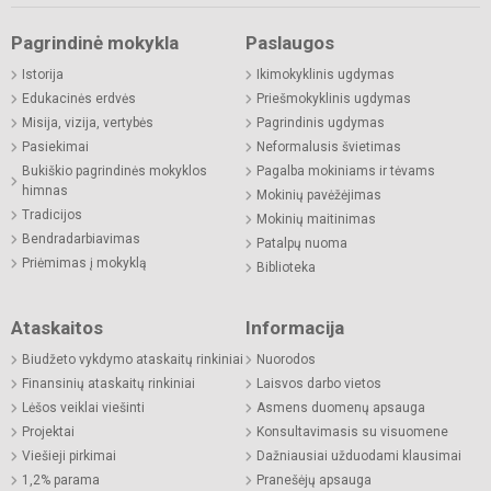
Pagrindinė mokykla
Paslaugos
Istorija
Ikimokyklinis ugdymas
Edukacinės erdvės
Priešmokyklinis ugdymas
Misija, vizija, vertybės
Pagrindinis ugdymas
Pasiekimai
Neformalusis švietimas
Bukiškio pagrindinės mokyklos
Pagalba mokiniams ir tėvams
himnas
Mokinių pavėžėjimas
Tradicijos
Mokinių maitinimas
Bendradarbiavimas
Patalpų nuoma
Priėmimas į mokyklą
Biblioteka
Ataskaitos
Informacija
Biudžeto vykdymo ataskaitų rinkiniai
Nuorodos
Finansinių ataskaitų rinkiniai
Laisvos darbo vietos
Lėšos veiklai viešinti
Asmens duomenų apsauga
Projektai
Konsultavimasis su visuomene
Viešieji pirkimai
Dažniausiai užduodami klausimai
1,2% parama
Pranešėjų apsauga