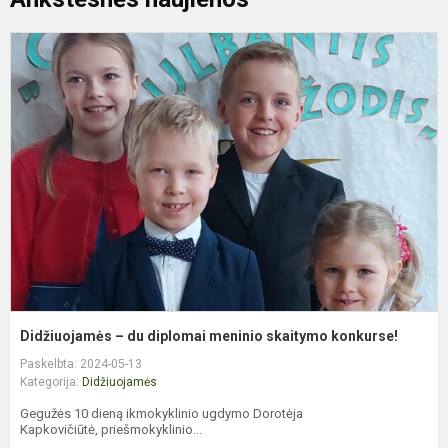
D
–
d
d
m
s
k
Didžiuojamės – du diplomai meninio skaitymo konkurse!
Paskelbta: 2024-05-13
Kategorija:
Didžiuojamės
Gegužės 10 dieną ikmokyklinio ugdymo Dorotėja
Kapkovičiūtė, priešmokyklinio...