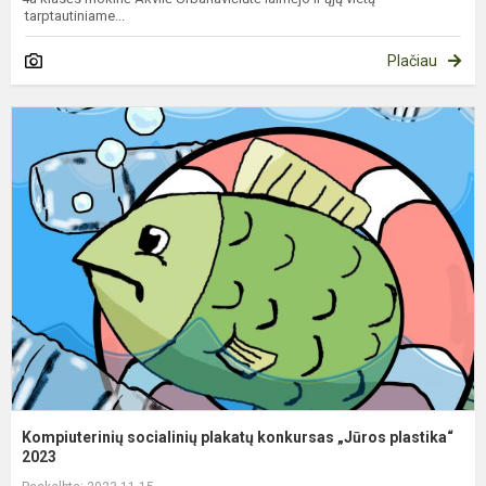
tarptautiniame...
Plačiau
K
s
p
k
„
p
Kompiuterinių socialinių plakatų konkursas „Jūros plastika“
2023