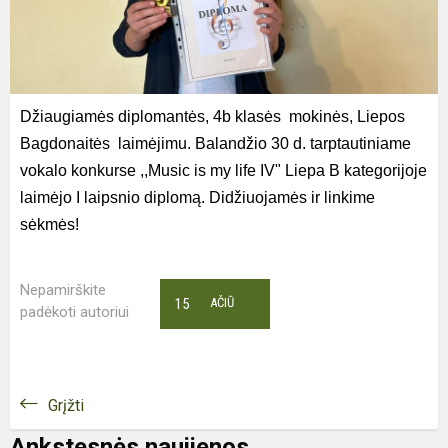
Džiaugiamės diplomantės, 4b klasės mokinės, Liepos
Bagdonaitės laimėjimu. Balandžio 30 d. tarptautiniame
vokalo konkurse ,,Music is my life IV" Liepa B kategorijoje
laimėjo I laipsnio diplomą. Didžiuojamės ir linkime
sėkmės!
Nepamirškite
15
AČIŪ
padėkoti autoriui
Grįžti
Ankstesnės naujienos