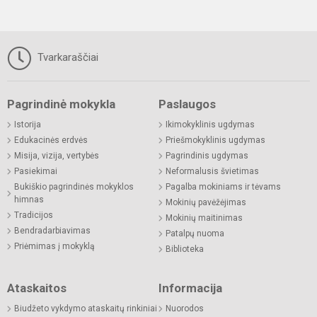
Tvarkaraščiai
Pagrindinė mokykla
Paslaugos
Istorija
Ikimokyklinis ugdymas
Edukacinės erdvės
Priešmokyklinis ugdymas
Misija, vizija, vertybės
Pagrindinis ugdymas
Pasiekimai
Neformalusis švietimas
Bukiškio pagrindinės mokyklos
Pagalba mokiniams ir tėvams
himnas
Mokinių pavėžėjimas
Tradicijos
Mokinių maitinimas
Bendradarbiavimas
Patalpų nuoma
Priėmimas į mokyklą
Biblioteka
Ataskaitos
Informacija
Biudžeto vykdymo ataskaitų rinkiniai
Nuorodos