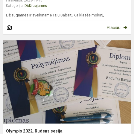
Paskelbta: 2023-11-15
Kategorija:
Didžiuojamės
Džiaugiamės ir sveikiname Tajų Sabaitį, 6a klasės mokinį,
Plačiau
O
2
R
s
Olympis 2022. Rudens sesija