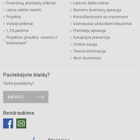
Finansinių ataskaitų rinkiniai
Laisvos darbo vietos
Lėšos veiklai viešinti
Asmens duomenų apsauga
Projektai
Konsultavimasis su visuomene
Viešieji pirkimai
Dažniausiai užduodami klausimai
1,2% parama
Pranešėjų apsauga
Projektas „Įtrauktis: visiems ir
Korupcijos prevencija
kiekvienam“
Civilinė sauga
Teisinė informacija
Atviri duomenys
Pastebėjote klaidų?
Turite pasiūlymų?
RAŠYKITE
Bendraukime