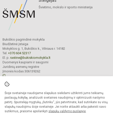
Steigėjas
Švietimo, mokslo ir sporto ministerija
Bukiškio pagrindinė mokykla
Biudžetinė įstaiga
Mokyklos g. 1, Bukiškio k., Vilniaus r. 14182
Tel.
+370 604 52317
El. p.
rastine@bukiskiomokykla.lt
Duomenys kaupiami ir saugomi
Juridinių asmenų registre
Įmonės kodas 306139262
© 2023. Bukiškio pagrindinė mokykla. Visos teisės saugomos.
Šioje svetainėje naudojame slapukus siekdami užtikrinti jums teikiamų
Kopijuoti turinį be raštiško Bukiškio pagrindinės mokyklos administracijos
sutikimo griežtai draudžiama.
paslaugų kokybę, analizuoti svetainės naudojimą ir optimizuoti naršymo
patirtį. Spustelėję mygtuką „Sutinku“, jūs patvirtinate, kad sutinkate su visų
Prieinamumo paraiška
Slapukų valdymas
slapukų naudojimu šioje svetainėje. Jei norite atšaukti arba pakeisti savo
sutikimus, prašome apsilankyti
slapukų valdymo puslapyje
.
Sumanus būdas atnaujinti