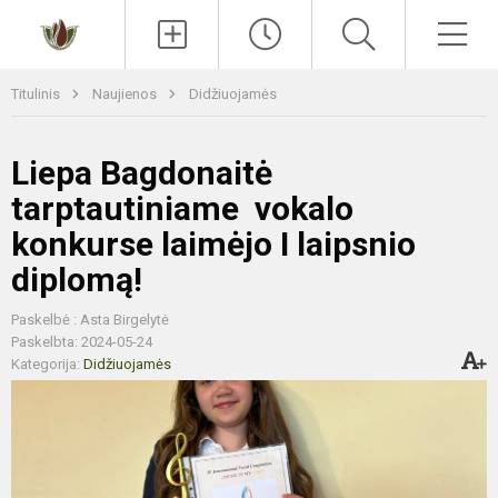
Paieška
Men
Titulinis
Naujienos
Didžiuojamės
Liepa Bagdonaitė
tarptautiniame vokalo
konkurse laimėjo I laipsnio
diplomą!
Paskelbė : Asta Birgelytė
Paskelbta: 2024-05-24
Kategorija:
Didžiuojamės